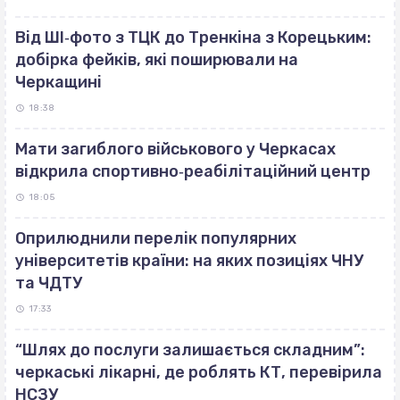
Від ШІ‐фото з ТЦК до Тренкіна з Корецьким:
добірка фейків, які поширювали на
Черкащині
18:38
Мати загиблого військового у Черкасах
відкрила спортивно‐реабілітаційний центр
18:05
Оприлюднили перелік популярних
університетів країни: на яких позиціях ЧНУ
та ЧДТУ
17:33
“Шлях до послуги залишається складним”:
черкаські лікарні, де роблять КТ, перевірила
НСЗУ