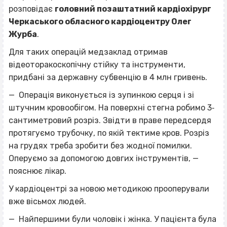
розповідає
головний позаштатний кардіохірург
Черкаського обласного кардіоцентру Олег
Журба
.
Для таких операцій медзаклад отримав
відеоторакоскопічну стійку та інструменти,
придбані за державну субвенцію в 4 млн гривень.
— Операція виконується із зупинкою серця і зі
штучним кровообігом. На поверхні стегна робимо 3‐
сантиметровий розріз. Звідти в праве передсердя
протягуємо трубочку, по якій тектиме кров. Розріз
на грудях треба зробити без жодної помилки.
Оперуємо за допомогою довгих інструментів, —
пояснює лікар.
У кардіоцентрі за новою методикою прооперували
вже вісьмох людей.
— Найпершими були чоловік і жінка. У пацієнта була