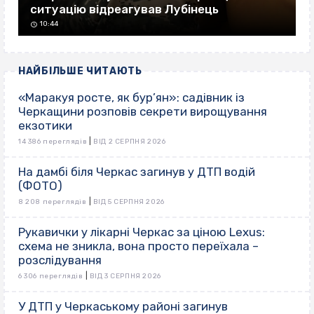
ситуацію відреагував Лубінець
10:44
НАЙБІЛЬШЕ ЧИТАЮТЬ
«Маракуя росте, як бур’ян»: садівник із
Черкащини розповів секрети вирощування
екзотики
|
14 386 переглядів
ВІД 2 СЕРПНЯ 2026
На дамбі біля Черкас загинув у ДТП водій
(ФОТО)
|
8 208 переглядів
ВІД 5 СЕРПНЯ 2026
Рукавички у лікарні Черкас за ціною Lexus:
схема не зникла, вона просто переїхала –
розслідування
|
6 306 переглядів
ВІД 3 СЕРПНЯ 2026
У ДТП у Черкаському районі загинув