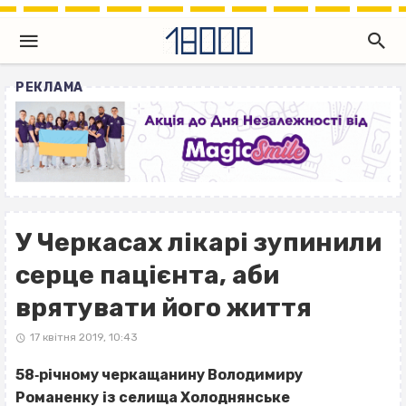
РЕКЛАМА
У Черкасах лікарі зупинили
серце пацієнта, аби
врятувати його життя
17 квітня 2019, 10:43
58‐річному черкащанину Володимиру
Романенку
із селища Холоднянське