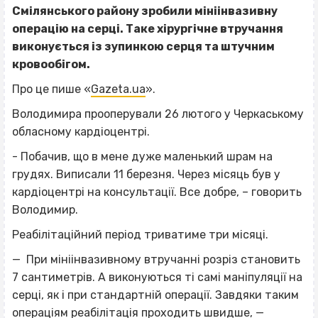
Смілянського району зробили мініінвазивну
операцію на серці. Таке хірургічне втручання
виконується із зупинкою серця та штучним
кровообігом.
Про це пише «
Gazeta.ua
».
Володимира прооперували 26 лютого у Черкаському
обласному кардіоцентрі.
- Побачив, що в мене дуже маленький шрам на
грудях. Виписали 11 березня. Через місяць був у
кардіоцентрі на консультації. Все добре, – говорить
Володимир.
Реабілітаційний період триватиме три місяці.
— При мініінвазивному втручанні розріз становить
7 сантиметрів. А виконуються ті самі маніпуляції на
серці, як і при стандартній операції. Завдяки таким
операціям реабілітація проходить швидше, —