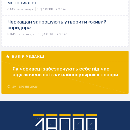
мотоцикліст
|
6 143 переглядів
ВІД 3 СЕРПНЯ 2026
Черкащан запрошують утворити «живий
коридор»
|
5 846 переглядів
ВІД 4 СЕРПНЯ 2026
ВИБІР РЕДАКЦІЇ
Як черкасці забезпечують себе під час
відключень світла: найпопулярніші товари
29 ЧЕРВНЯ 2026