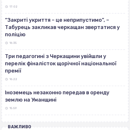
17:02
“Закриті укриття – це неприпустимо”, –
Табурець закликав черкащан звертатися у
поліцію
16:35
Три педагогині з Черкащини увійшли у
перелік фіналісток щорічної національної
премії
16:22
Іноземець незаконно передав в оренду
землю на Уманщині
15:59
ВАЖЛИВО