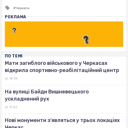
Tagged
Черкаси
with
РЕКЛАМА
ПО ТЕМІ
Мати загиблого військового у Черкасах
відкрила спортивно-реабілітаційний центр
18:05
На вулиці Байди Вишневецького
ускладнений рух
15:02
Нові монументи з'являться у трьох локаціях
Черкас