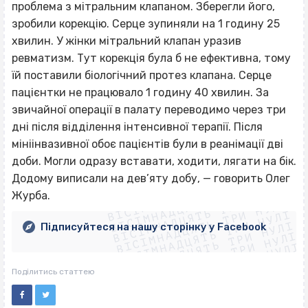
проблема з мітральним клапаном. Зберегли його,
зробили корекцію. Серце зупиняли на 1 годину 25
хвилин. У жінки мітральний клапан уразив
ревматизм. Тут корекція була б не ефективна, тому
їй поставили біологічний протез клапана. Серце
пацієнтки не працювало 1 годину 40 хвилин. За
звичайної операції в палату переводимо через три
дні після відділення інтенсивної терапії. Після
мініінвазивної обоє пацієнтів були в реанімації дві
доби. Могли одразу вставати, ходити, лягати на бік.
ВІСІМНАДЦЯТЬ ТРИ НУЛІ
Додому виписали на дев’яту добу, — говорить Олег
ВІСІМНАДЦЯТЬ ТРИ НУЛІ
ВІСІМНАДЦЯТЬ ТРИ НУЛІ
Журба.
ВІСІМНАДЦЯТЬ ТРИ НУЛІ
ВІСІМНАДЦЯТЬ ТРИ НУЛІ
ВІСІМНАДЦЯТЬ ТРИ НУЛІ
Підписуйтеся на нашу сторінку у Facebook
ВІСІМНАДЦЯТЬ ТРИ НУЛІ
ВІСІМНАДЦЯТЬ ТРИ НУЛІ
Поділитись статтею