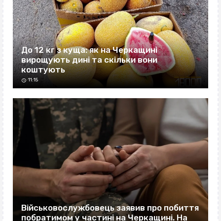
До 12 кг з куща: як на Черкащині
вирощують дині та скільки вони
коштують
11:15
Військовослужбовець заявив про побиття
побратимом у частині на Черкащині. На