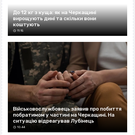
До 12 кг з куща: як на Черкащині
вирощують дині та скільки вони
коштують
11:15
Військовослужбовець заявив про побиття
побратимом у частині на Черкащині. На
ситуацію відреагував Лубінець
10:44