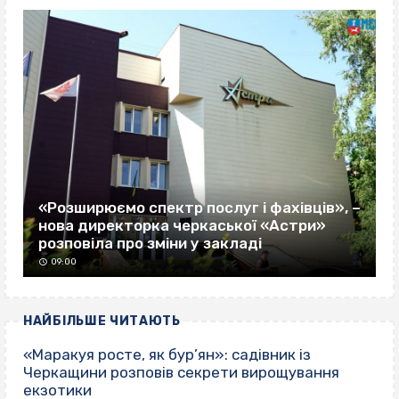
«Розширюємо спектр послуг і фахівців», –
нова директорка черкаської «Астри»
розповіла про зміни у закладі
09:00
НАЙБІЛЬШЕ ЧИТАЮТЬ
«Маракуя росте, як бур’ян»: садівник із
Черкащини розповів секрети вирощування
екзотики