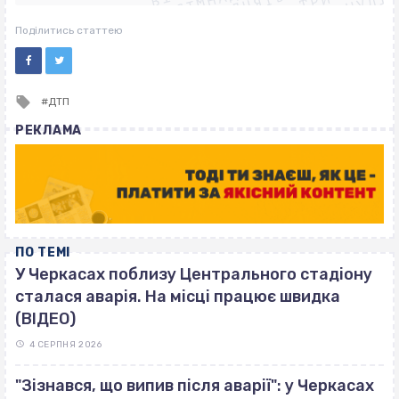
ВІСІМНАДЦЯТЬ ТРИ НУЛІ
ВІСІМНАДЦЯТЬ ТРИ НУЛІ
Поділитись статтею
Tagged
ДТП
with
РЕКЛАМА
ПО ТЕМІ
У Черкасах поблизу Центрального стадіону
сталася аварія. На місці працює швидка
(ВІДЕО)
4 СЕРПНЯ 2026
"Зізнався, що випив після аварії": у Черкасах