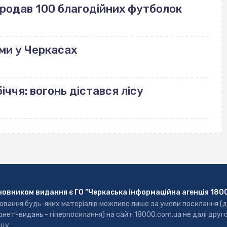
продав 100 благодійних футболок
ми у Черкасах
іччя: вогонь дістався лісу
новником видання є ГО “Черкаська інформаційна агенція 180
ювання будь-яких матеріалів можливе лише за умови посилання (
рнет-видань - гіперпосилання) на сайт 18000.com.ua не далі друг
цу.