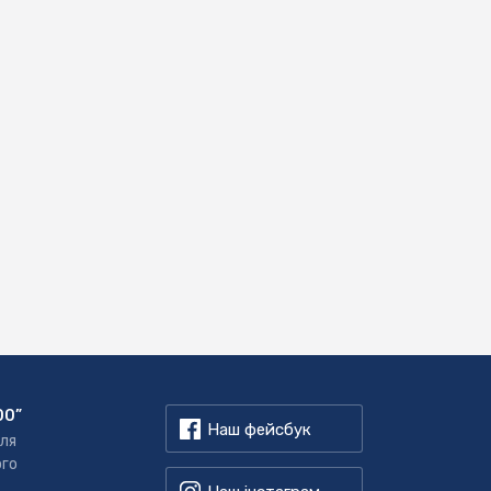
00”
Наш фейсбук
для
ого