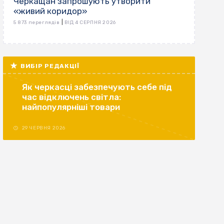
Черкащан запрошують утворити
«живий коридор»
|
5 873 переглядів
ВІД 4 СЕРПНЯ 2026
ВИБІР РЕДАКЦІЇ
Як черкасці забезпечують себе під
час відключень світла:
найпопулярніші товари
29 ЧЕРВНЯ 2026