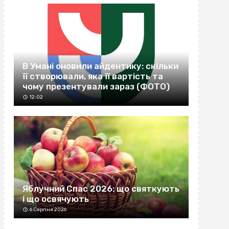
В Умані оновили айдентику: скільки
її створювали, яка її вартість та
чому презентували зараз (ФОТО)
12:02
Яблучний Спас 2026: що святкують
і що освячують
6 Серпня 2026