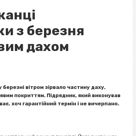
канці
ки з березня
явим дахом
у березні вітром зірвало частину даху,
рявим покриттям. Підрядник, який виконував
ає, хоч гарантійний термін і не вичерпано.