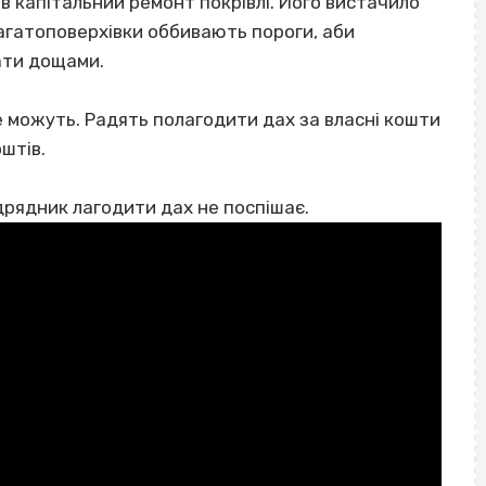
ив капітальний ремонт покрівлі. Його вистачило
багатоповерхівки оббивають пороги, аби
ати дощами.
е можуть. Радять полагодити дах за власні кошти
штів.
дрядник лагодити дах не поспішає.