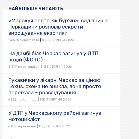
НАЙБІЛЬШЕ ЧИТАЮТЬ
«Маракуя росте, як бур’ян»: садівник із
Черкащини розповів секрети
вирощування екзотики
|
14 406 переглядів
ВІД 2 СЕРПНЯ 2026
На дамбі біля Черкас загинув у ДТП
водій (ФОТО)
|
8 277 переглядів
ВІД 5 СЕРПНЯ 2026
Рукавички у лікарні Черкас за ціною
Lexus: схема не зникла, вона просто
переїхала – розслідування
|
6 332 переглядів
ВІД 3 СЕРПНЯ 2026
У ДТП у Черкаському районі загинув
мотоцикліст
|
6 155 переглядів
ВІД 3 СЕРПНЯ 2026