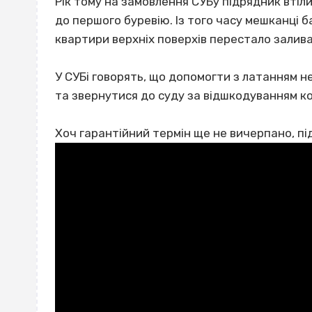
Рік тому на замовлення СУБу підрядник втіл
до першого буревію. Із того часу мешканці 
квартири верхніх поверхів перестало залив
У СУБі говорять, що допомогти з латанням н
та звернутися до суду за відшкодуванням ко
Хоч гарантійний термін ще не вичерпано, пі