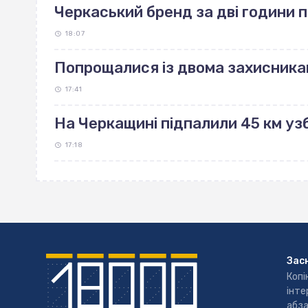
Черкаський бренд за дві години 
18:07
Попрощалися із двома захисника
17:41
На Черкащині підпалили 45 км узб
17:18
Зас
Копі
інте
абза