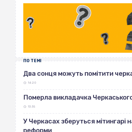
ПО ТЕМІ
Два сонця можуть помітити черка
14:20
Померла викладачка Черкаськог
13:35
У Черкасах зберуться мітингарі н
реформи