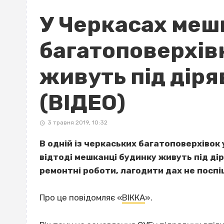
У Черкасах меш
багатоповерхів
живуть під дір
(ВІДЕО)
3 травня 2019, 10:32
В одній із черкаських багатоповерхівок 
відтоді мешканці будинку живуть під ді
ремонтні роботи, лагодити дах не поспіш
Про це повідомляє «
ВІККА
».