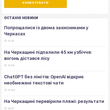
ОСТАННІ НОВИНИ
Попрощалися із двома захисниками у
Черкасах
17:41
На Черкащині підпалили 45 км узбіччя:
вогонь дістався лісу
17:18
ChatGPT без лімітів: OpenAI відкриє
необмежені текстові чати
17:00
На Черкащині перевірили пляжі: результати
16:31