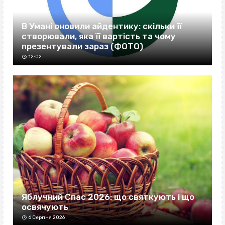
В Умані оновили айдентику: скільки її
створювали, яка її вартість та чому
презентували зараз (ФОТО)
12:02
Яблучний Спас 2026: що святкують і що
освячують
6 Серпня 2026