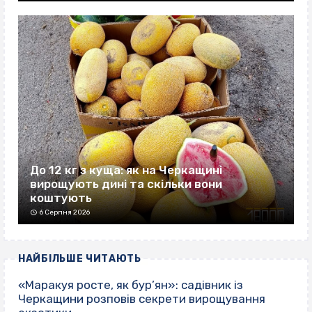
До 12 кг з куща: як на Черкащині
вирощують дині та скільки вони
коштують
6 Серпня 2026
НАЙБІЛЬШЕ ЧИТАЮТЬ
«Маракуя росте, як бур’ян»: садівник із
Черкащини розповів секрети вирощування