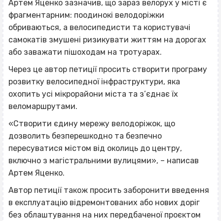
Артем Яценко зазначив, що зараз велорух у місті є
фрагментарним: поодинокі велодоріжки
обриваються, а велосипедисти та користувачі
самокатів змушені ризикувати життям на дорогах
або заважати пішоходам на тротуарах.
Через це автор петиції просить створити програму
розвитку велосипедної інфраструктури, яка
охопить усі мікрорайони міста та з’єднає їх
веломаршрутами.
«Створити єдину мережу велодоріжок, що
дозволить безперешкодно та безпечно
пересуватися містом від околиць до центру,
включно з магістральними вулицями», – написав
Артем Яценко.
Автор петиції також просить заборонити введення
в експлуатацію відремонтованих або нових доріг
без облаштування на них передбаченої проєктом