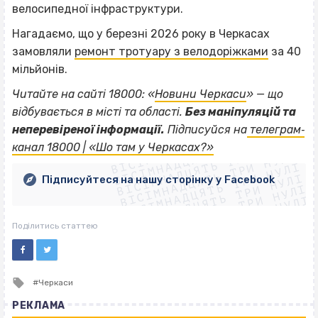
велосипедної інфраструктури.
Нагадаємо, що у березні 2026 року в Черкасах
замовляли
ремонт тротуару з велодоріжками
за 40
мільйонів.
Читайте на сайті 18000: «
Новини Черкаси
» — що
відбувається в місті та області.
Без маніпуляцій та
ВІСІМНАДЦЯТЬ ТРИ НУЛІ
неперевіреної інформації.
Підписуйся на
телеграм‐
ВІСІМНАДЦЯТЬ ТРИ НУЛІ
ВІСІМНАДЦЯТЬ ТРИ НУЛІ
канал 18000 | «Шо там у Черкасах?»
ВІСІМНАДЦЯТЬ ТРИ НУЛІ
ВІСІМНАДЦЯТЬ ТРИ НУЛІ
ВІСІМНАДЦЯТЬ ТРИ НУЛІ
Підписуйтеся на нашу сторінку у Facebook
ВІСІМНАДЦЯТЬ ТРИ НУЛІ
ВІСІМНАДЦЯТЬ ТРИ НУЛІ
Поділитись статтею
Tagged
Черкаси
with
РЕКЛАМА