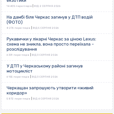
екзотики
|
14 405 переглядів
ВІД 2 СЕРПНЯ 2026
На дамбі біля Черкас загинув у ДТП водій
(ФОТО)
|
8 276 переглядів
ВІД 5 СЕРПНЯ 2026
Рукавички у лікарні Черкас за ціною Lexus:
схема не зникла, вона просто переїхала –
розслідування
|
6 331 переглядів
ВІД 3 СЕРПНЯ 2026
У ДТП у Черкаському районі загинув
мотоцикліст
|
6 155 переглядів
ВІД 3 СЕРПНЯ 2026
Черкащан запрошують утворити «живий
коридор»
|
5 872 переглядів
ВІД 4 СЕРПНЯ 2026