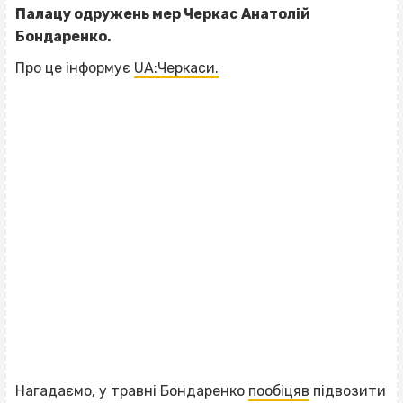
Палацу одружень мер Черкас Анатолій
Бондаренко.
Про це інформує
UA:Черкаси.
Нагадаємо, у травні Бондаренко
пообіцяв
підвозити