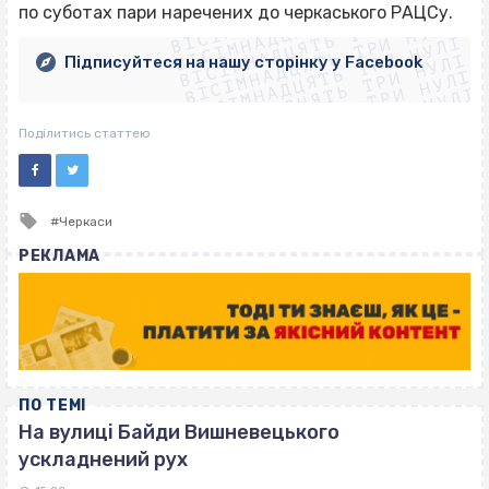
ВІСІМНАДЦЯТЬ ТРИ НУЛІ
ВІСІМНАДЦЯТЬ ТРИ НУЛІ
ВІСІМНАДЦЯТЬ ТРИ НУЛІ
по суботах пари наречених до черкаського РАЦСу.
ВІСІМНАДЦЯТЬ ТРИ НУЛІ
ВІСІМНАДЦЯТЬ ТРИ НУЛІ
ВІСІМНАДЦЯТЬ ТРИ НУЛІ
Підписуйтеся на нашу сторінку у Facebook
ВІСІМНАДЦЯТЬ ТРИ НУЛІ
ВІСІМНАДЦЯТЬ ТРИ НУЛІ
Поділитись статтею
Tagged
Черкаси
with
РЕКЛАМА
ПО ТЕМІ
На вулиці Байди Вишневецького
ускладнений рух