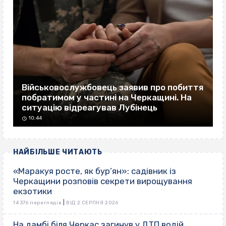
Військовослужбовець заявив про побиття
побратимом у частині на Черкащині. На
ситуацію відреагував Лубінець
10:44
НАЙБІЛЬШЕ ЧИТАЮТЬ
«Маракуя росте, як бур’ян»: садівник із
Черкащини розповів секрети вирощування
екзотики
|
14 376 переглядів
ВІД 2 СЕРПНЯ 2026
На дамбі біля Черкас загинув у ДТП водій