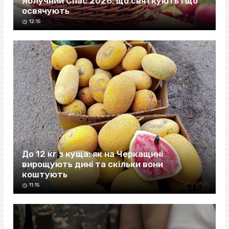
Яблучний Спас 2026: що святкують і що
освячують
12:15
До 12 кг з куща: як на Черкащині
вирощують дині та скільки вони
коштують
11:15