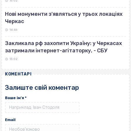
15:02
Нові монументи з'являться у трьох локаціях
Черкас
14:46
Закликала рф захопити Україну: у Черкасах
затримали інтернет-агітаторку, - СБУ
13:02
КОМЕНТАРІ
Залиште свій коментар
Ваше ім'я
*
Email