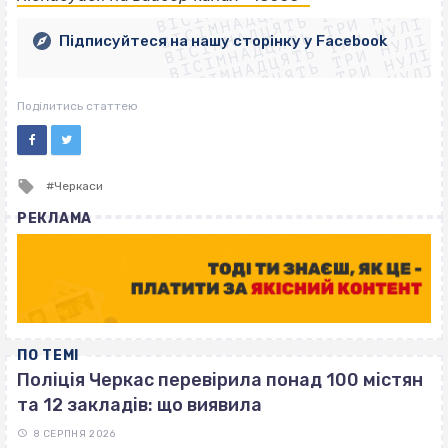
ВІСІМНАДЦЯТЬ ТРИ НУЛІ
ВІСІМНАДЦЯТЬ ТРИ НУЛІ
ВІСІМНАДЦЯТЬ ТРИ НУЛІ
ВІСІМНАДЦЯТЬ ТРИ НУЛІ
ВІСІМНАДЦЯТЬ ТРИ НУЛІ
Підписуйтеся на нашу сторінку у Facebook
ВІСІМНАДЦЯТЬ ТРИ НУЛІ
ВІСІМНАДЦЯТЬ ТРИ НУЛІ
Поділитись статтею
Tagged
Черкаси
with
РЕКЛАМА
ПО ТЕМІ
Поліція Черкас перевірила понад 100 містян
та 12 закладів: що виявила
8 СЕРПНЯ 2026