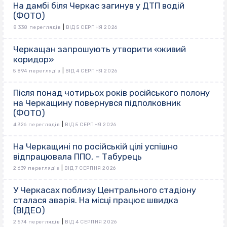
На дамбі біля Черкас загинув у ДТП водій
(ФОТО)
|
8 338 переглядів
ВІД 5 СЕРПНЯ 2026
Черкащан запрошують утворити «живий
коридор»
|
5 894 переглядів
ВІД 4 СЕРПНЯ 2026
Після понад чотирьох років російського полону
на Черкащину повернувся підполковник
(ФОТО)
|
4 326 переглядів
ВІД 5 СЕРПНЯ 2026
На Черкащині по російській цілі успішно
відпрацювала ППО, – Табурець
|
2 639 переглядів
ВІД 7 СЕРПНЯ 2026
У Черкасах поблизу Центрального стадіону
сталася аварія. На місці працює швидка
(ВІДЕО)
|
2 574 переглядів
ВІД 4 СЕРПНЯ 2026