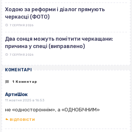
Ходою за реформи і діалог прямують
черкасці (ФОТО)
7 СЕРПНЯ 2026
Два сонця можуть помітити черкащани:
причина у спеці (виправлено)
7 СЕРПНЯ 2026
КОМЕНТАРІ
1 Коментар
АртиШок
11 жовтня 2025 в 16:53
не «одностороннім», а «ОДНОБІЧНИМ»
ВІДПОВІCТИ