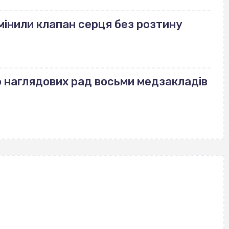
амінили клапан серця без розтину
о наглядових рад восьми медзакладів