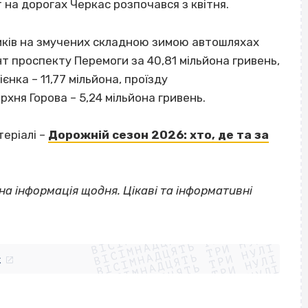
на дорогах Черкас розпочався з квітня.
иків на змучених складною зимою автошляхах
нт проспекту Перемоги за 40,81 мільйона гривень,
ієнка – 11,77 мільйона, проїзду
ерхня Горова – 5,24 мільйона гривень.
теріалі –
Дорожній сезон 2026: хто, де та за
на інформація щодня. Цікаві та інформативні
ВІСІМНАДЦЯТЬ ТРИ НУЛІ
ВІСІМНАДЦЯТЬ ТРИ НУЛІ
ВІСІМНАДЦЯТЬ ТРИ НУЛІ
ВІСІМНАДЦЯТЬ ТРИ НУЛІ
ВІСІМНАДЦЯТЬ ТРИ НУЛІ
ВІСІМНАДЦЯТЬ ТРИ НУЛІ
k
ВІСІМНАДЦЯТЬ ТРИ НУЛІ
ВІСІМНАДЦЯТЬ ТРИ НУЛІ