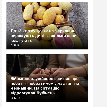
До 12 кг з куща: як на Черкащині
вирощують дині та скільки вони
коштують
11:15
Військовослужбовець заявив про
побиття побратимом у частині на
Черкащині. На ситуацію
відреагував Лубінець
10:44