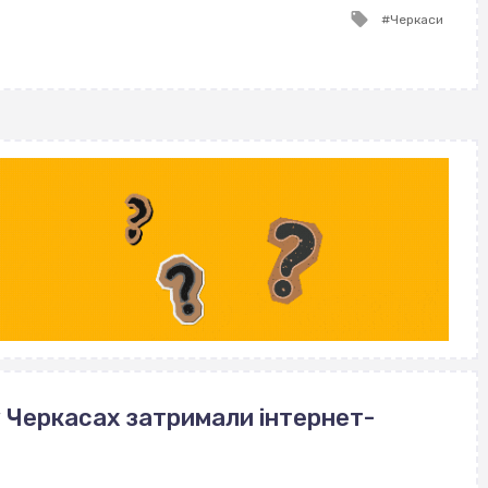
Tagged
Черкаси
with
у Черкасах затримали інтернет-