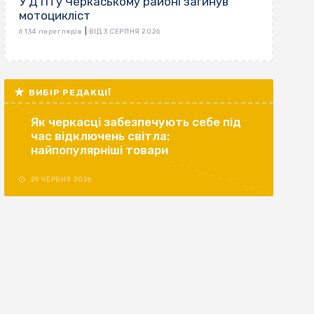
У ДТП у Черкаському районі загинув
мотоцикліст
|
6 134 переглядів
ВІД 3 СЕРПНЯ 2026
ВИБІР РЕДАКЦІЇ
Як черкасці забезпечують себе під
час відключень світла:
найпопулярніші товари
29 ЧЕРВНЯ 2026