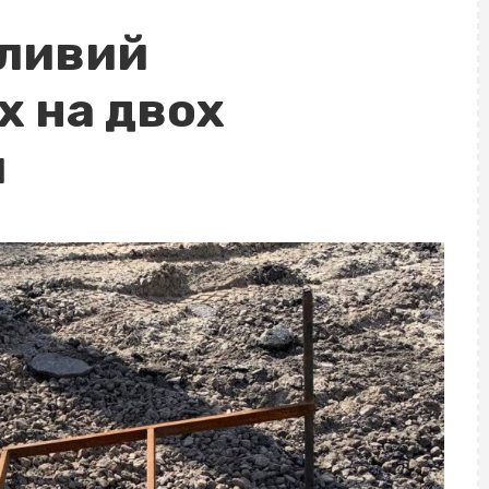
жливий
х на двох
и