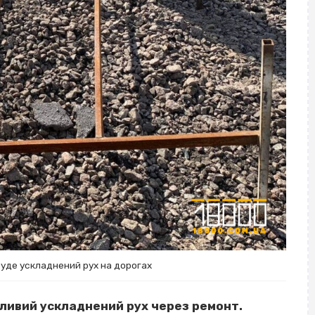
буде ускладнений рух на дорогах
жливий ускладнений рух через ремонт.