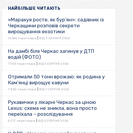
НАЙБІЛЬШЕ ЧИТАЮТЬ
«Маракуя росте, як бур’ян»: садівник із
Черкащини розповів секрети
вирощування екзотики
|
14 366 переглядів
ВІД 2 СЕРПНЯ 2026
На дамбі біля Черкас загинув у ДТП
водій (ФОТО)
|
7 903 переглядів
ВІД 5 СЕРПНЯ 2026
Отримали 50 тонн врожаю: як родина у
Кам’янці вирощує кавуни
|
7 882 переглядів
ВІД 1 СЕРПНЯ 2026
Рукавички у лікарні Черкас за ціною
Lexus: схема не зникла, вона просто
переїхала – розслідування
|
6 277 переглядів
ВІД 3 СЕРПНЯ 2026