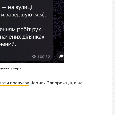
 допису мера
вати провулок
Чорних Запорожців, а на