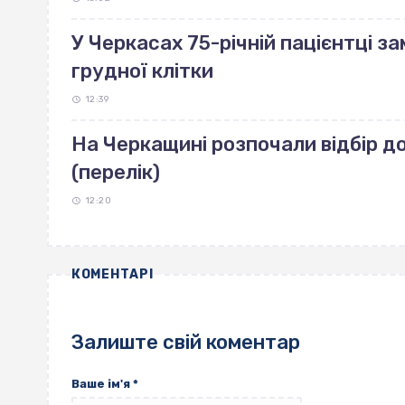
У Черкасах 75-річній пацієнтці з
грудної клітки
12:39
На Черкащині розпочали відбір д
(перелік)
12:20
КОМЕНТАРІ
Залиште свій коментар
Ваше ім'я
*