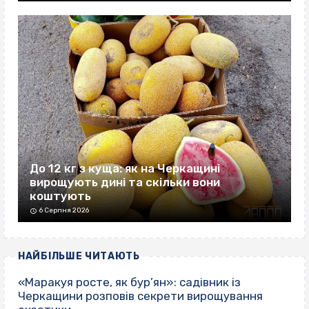
До 12 кг з куща: як на Черкащині
вирощують дині та скільки вони
коштують
6 Серпня 2026
НАЙБІЛЬШЕ ЧИТАЮТЬ
«Маракуя росте, як бур’ян»: садівник із
Черкащини розповів секрети вирощування