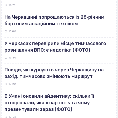
13:19
На Черкащині попрощаються із 28‐річним
бортовим авіаційним техніком
13:00
У Черкасах перевірили місце тимчасового
розміщення ВПО: є недоліки (ФОТО)
12:40
Поїзди, які курсують через Черкащину на
захід, тимчасово змінюють маршрут
12:22
В Умані оновили айдентику: скільки її
створювали, яка її вартість та чому
презентували зараз (ФОТО)
12:02