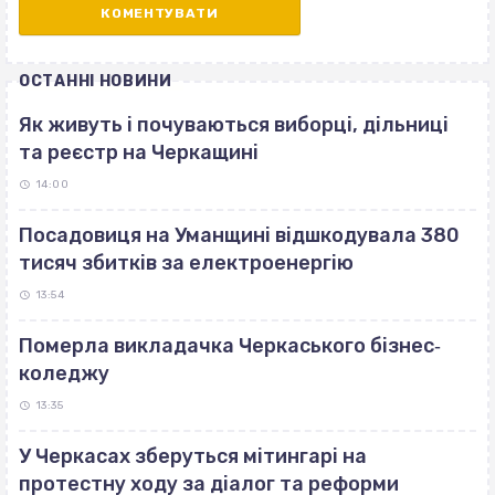
ОСТАННІ НОВИНИ
Як живуть і почуваються виборці, дільниці
та реєстр на Черкащині
14:00
Посадовиця на Уманщині відшкодувала 380
тисяч збитків за електроенергію
13:54
Померла викладачка Черкаського бізнес‐
коледжу
13:35
У Черкасах зберуться мітингарі на
протестну ходу за діалог та реформи