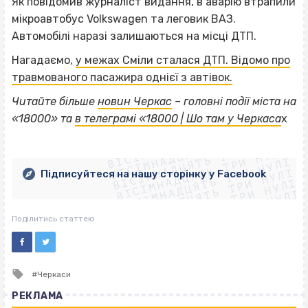
Як повідомив журналіст видання, в аварію втрапили
мікроавтобус Volkswagen та леговик ВАЗ.
Автомобілі наразі залишаються на місці ДТП.
Нагадаємо,
у межах Сміли сталася ДТП. Відомо про
травмованого пасажира однієї з автівок.
Читайте більше
новин Черкас
– головні події міста на
«18000» та
в телеграмі «18000 | Шо там у Черкаса
х
ВІСІМНАДЦЯТЬ ТРИ НУЛІ
ВІСІМНАДЦЯТЬ ТРИ НУЛІ
ВІСІМНАДЦЯТЬ ТРИ НУЛІ
ВІСІМНАДЦЯТЬ ТРИ НУЛІ
ВІСІМНАДЦЯТЬ ТРИ НУЛІ
ВІСІМНАДЦЯТЬ ТРИ НУЛІ
Підписуйтеся на нашу сторінку у Facebook
ВІСІМНАДЦЯТЬ ТРИ НУЛІ
ВІСІМНАДЦЯТЬ ТРИ НУЛІ
Поділитись статтею
Tagged
Черкаси
with
РЕКЛАМА