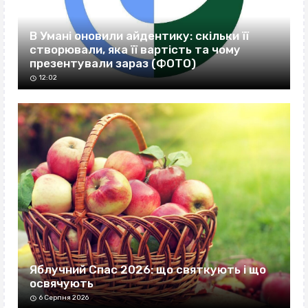
В Умані оновили айдентику: скільки її
створювали, яка її вартість та чому
презентували зараз (ФОТО)
12:02
Яблучний Спас 2026: що святкують і що
освячують
6 Серпня 2026