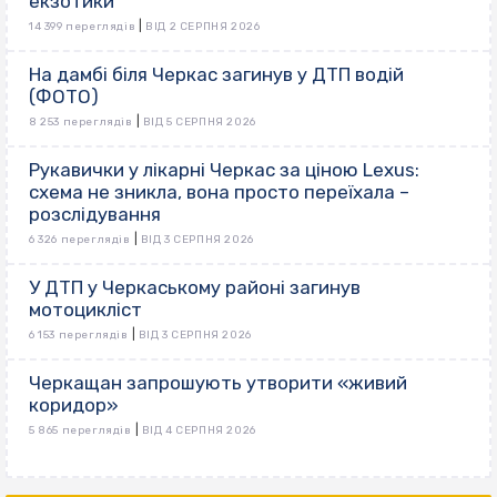
екзотики
|
14 399 переглядів
ВІД 2 СЕРПНЯ 2026
На дамбі біля Черкас загинув у ДТП водій
(ФОТО)
|
8 253 переглядів
ВІД 5 СЕРПНЯ 2026
Рукавички у лікарні Черкас за ціною Lexus:
схема не зникла, вона просто переїхала –
розслідування
|
6 326 переглядів
ВІД 3 СЕРПНЯ 2026
У ДТП у Черкаському районі загинув
мотоцикліст
|
6 153 переглядів
ВІД 3 СЕРПНЯ 2026
Черкащан запрошують утворити «живий
коридор»
|
5 865 переглядів
ВІД 4 СЕРПНЯ 2026