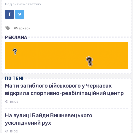
ВІСІМНАДЦЯТЬ ТРИ НУЛІ
Поділитись статтею
Tagged
Черкаси
with
РЕКЛАМА
ПО ТЕМІ
Мати загиблого військового у Черкасах
відкрила спортивно-реабілітаційний центр
18:05
На вулиці Байди Вишневецького
ускладнений рух
15:02