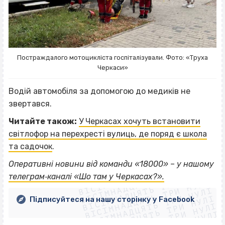
Постраждалого мотоцикліста госпіталізували. Фото: «Труха
Черкаси»
Водій автомобіля за допомогою до медиків не
звертався.
Читайте також:
У Черкасах хочуть встановити
світлофор на перехресті вулиць, де поряд є школа
та садочок
.
ВІСІМНАДЦЯТЬ ТРИ НУЛІ
Оперативні новини від команди «18000» – у нашому
ВІСІМНАДЦЯТЬ ТРИ НУЛІ
ВІСІМНАДЦЯТЬ ТРИ НУЛІ
телеграм‐каналі «Шо там у Черкасах?».
ВІСІМНАДЦЯТЬ ТРИ НУЛІ
ВІСІМНАДЦЯТЬ ТРИ НУЛІ
ВІСІМНАДЦЯТЬ ТРИ НУЛІ
Підписуйтеся на нашу сторінку у Facebook
ВІСІМНАДЦЯТЬ ТРИ НУЛІ