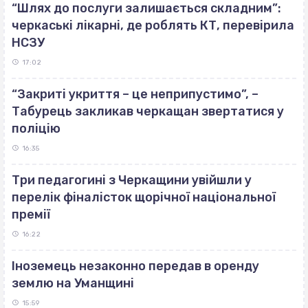
“Шлях до послуги залишається складним”:
черкаські лікарні, де роблять КТ, перевірила
НСЗУ
17:02
“Закриті укриття – це неприпустимо”, –
Табурець закликав черкащан звертатися у
поліцію
16:35
Три педагогині з Черкащини увійшли у
перелік фіналісток щорічної національної
премії
16:22
Іноземець незаконно передав в оренду
землю на Уманщині
15:59