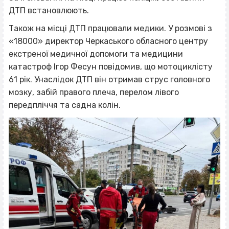
ДТП встановлюють.
Також на місці ДТП працювали медики. У розмові з
«18000» директор Черкаського обласного центру
екстреної медичної допомоги та медицини
катастроф Ігор Фесун повідомив, що мотоциклісту
61 рік. Унаслідок ДТП він отримав струс головного
мозку, забій правого плеча, перелом лівого
передпліччя та садна колін.