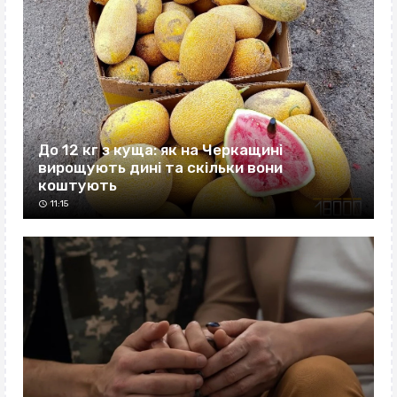
До 12 кг з куща: як на Черкащині
вирощують дині та скільки вони
коштують
11:15