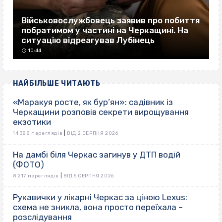
Військовослужбовець заявив про побиття
побратимом у частині на Черкащині. На
ситуацію відреагував Лубінець
10:44
НАЙБІЛЬШЕ ЧИТАЮТЬ
«Маракуя росте, як бур’ян»: садівник із
Черкащини розповів секрети вирощування
екзотики
|
14 388 переглядів
ВІД 2 СЕРПНЯ 2026
На дамбі біля Черкас загинув у ДТП водій
(ФОТО)
|
8 217 переглядів
ВІД 5 СЕРПНЯ 2026
Рукавички у лікарні Черкас за ціною Lexus:
схема не зникла, вона просто переїхала –
розслідування