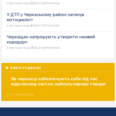
|
6 306 переглядів
ВІД 3 СЕРПНЯ 2026
У ДТП у Черкаському районі загинув
мотоцикліст
|
6 144 переглядів
ВІД 3 СЕРПНЯ 2026
Черкащан запрошують утворити «живий
коридор»
|
5 846 переглядів
ВІД 4 СЕРПНЯ 2026
ВИБІР РЕДАКЦІЇ
Як черкасці забезпечують себе під час
відключень світла: найпопулярніші товари
29 ЧЕРВНЯ 2026