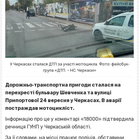
У Черкасах сталася ДТП за участі мотоцикла. Фото: фейсбук‐
група «ДТП. – НС. Черкаси»
Дорожньо‐транспортна пригоди сталася на
перехресті бульвару Шевченка та вулиці
Припортової 24 вересня у Черкасах. В аварії
постраждав мотоцикліст.
Інформацію про це у коментарі «18000» підтвердила
речниця ГУНП у Черкаській області.
За її словами, на місці працює поліція, обставини