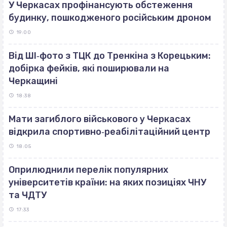
У Черкасах профінансують обстеження
будинку, пошкодженого російським дроном
19:00
Від ШІ‐фото з ТЦК до Тренкіна з Корецьким:
добірка фейків, які поширювали на
Черкащині
18:38
Мати загиблого військового у Черкасах
відкрила спортивно‐реабілітаційний центр
18:05
Оприлюднили перелік популярних
університетів країни: на яких позиціях ЧНУ
та ЧДТУ
17:33