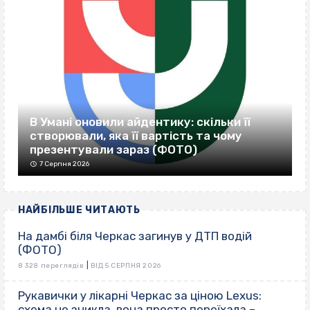
В Умані оновили айдентику: скільки її
створювали, яка її вартість та чому
презентували зараз (ФОТО)
7 Серпня 2026
НАЙБІЛЬШЕ ЧИТАЮТЬ
На дамбі біля Черкас загинув у ДТП водій
(ФОТО)
|
8 328 переглядів
ВІД 5 СЕРПНЯ 2026
Рукавички у лікарні Черкас за ціною Lexus:
схема не зникла, вона просто переїхала –