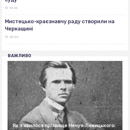
10:30
Мистецько-краєзнавчу раду створили на
Черкащині
09:00
ВАЖЛИВО
Як з’явилося прізвище Нечуя‐Левицького: