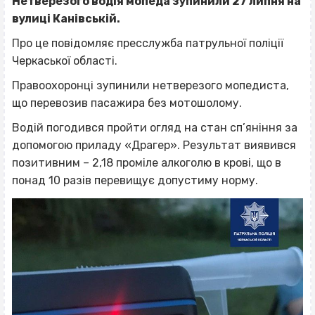
Нетверезого водія мопеда зупинили 27 липня на
вулиці Канівській.
Про це повідомляє пресслужба патрульної поліції
Черкаської області.
Правоохоронці зупинили нетверезого мопедиста,
що перевозив пасажира без мотошолому.
Водій погодився пройти огляд на стан сп’яніння за
допомогою приладу «Драгер». Результат виявився
позитивним – 2,18 проміле алкоголю в крові, що в
понад 10 разів перевищує допустиму норму.