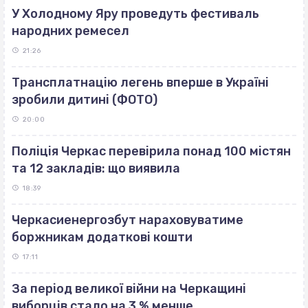
У Холодному Яру проведуть фестиваль
народних ремесел
21:26
Трансплатнацію легень вперше в Україні
зробили дитині (ФОТО)
20:00
Поліція Черкас перевірила понад 100 містян
та 12 закладів: що виявила
18:39
Черкасиенергозбут нараховуватиме
боржникам додаткові кошти
17:11
За період великої війни на Черкащині
виборців стало на 3 % менше