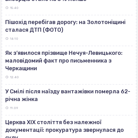
15:40
Пішохід перебігав дорогу: на Золотоніщині
сталася ДТП (ФОТО)
14:10
Як з’явилося прізвище Нечуя-Левицького:
маловідомий факт про письменника з
Черкащини
12:40
У Смілі після наїзду вантажівки померла 62-
річна жінка
11:09
Церква ХІХ століття без належної
документації: прокуратура звернулася до
суду