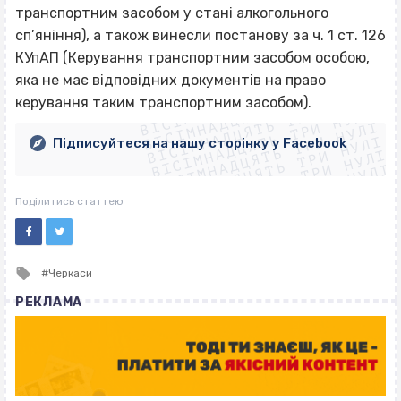
транспортним засобом у стані алкогольного
сп’яніння), а також винесли постанову за ч. 1 ст. 126
КУпАП (Керування транспортним засобом особою,
ВІСІМНАДЦЯТЬ ТРИ НУЛІ
яка не має відповідних документів на право
ВІСІМНАДЦЯТЬ ТРИ НУЛІ
ВІСІМНАДЦЯТЬ ТРИ НУЛІ
керування таким транспортним засобом).
ВІСІМНАДЦЯТЬ ТРИ НУЛІ
ВІСІМНАДЦЯТЬ ТРИ НУЛІ
ВІСІМНАДЦЯТЬ ТРИ НУЛІ
Підписуйтеся на нашу сторінку у Facebook
ВІСІМНАДЦЯТЬ ТРИ НУЛІ
ВІСІМНАДЦЯТЬ ТРИ НУЛІ
Поділитись статтею
Tagged
Черкаси
with
РЕКЛАМА