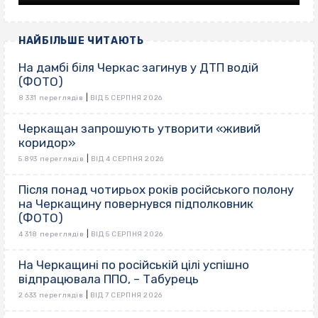
НАЙБІЛЬШЕ ЧИТАЮТЬ
На дамбі біля Черкас загинув у ДТП водій
(ФОТО)
|
8 331 переглядів
ВІД 5 СЕРПНЯ 2026
Черкащан запрошують утворити «живий
коридор»
|
5 893 переглядів
ВІД 4 СЕРПНЯ 2026
Після понад чотирьох років російського полону
на Черкащину повернувся підполковник
(ФОТО)
|
4 318 переглядів
ВІД 5 СЕРПНЯ 2026
На Черкащині по російській цілі успішно
відпрацювала ППО, – Табурець
|
2 633 переглядів
ВІД 7 СЕРПНЯ 2026