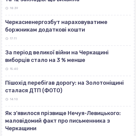
18:39
Черкасиенергозбут нараховуватиме
боржникам додаткові кошти
17:11
За період великої війни на Черкащині
виборців стало на 3 % менше
15:40
Пішохід перебігав дорогу: на Золотоніщині
сталася ДТП (ФОТО)
14:10
Як з’явилося прізвище Нечуя-Левицького:
маловідомий факт про письменника з
Черкащини