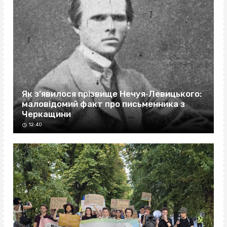
Як з’явилося прізвище Нечуя‐Левицького:
маловідомий факт про письменника з
Черкащини
12:40