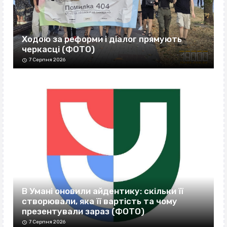
Ходою за реформи і діалог прямують
черкасці (ФОТО)
7 Серпня 2026
В Умані оновили айдентику: скільки її
створювали, яка її вартість та чому
презентували зараз (ФОТО)
7 Серпня 2026