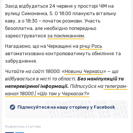
Захід відбудеться 24 червня у просторі ЧІМ на
вулиці Симоненка, 5. О 18:00 планують вітальну
каву, а о 18:30 – початок розмови. Участь
безоплатна, але необхідно попередньо
зареєструватися
за покликанням
.
Нагадаємо, що на Черкащині на
річці Рось
автоматизовано контролюватимуть обміління та
забруднення.
Читайте на сайті 18000: «
Новини Черкаси
» — що
відбувається в місті та області.
Без маніпуляцій та
ВІСІМНАДЦЯТЬ ТРИ НУЛІ
неперевіреної інформації.
Підписуйся на
телеграм‐
ВІСІМНАДЦЯТЬ ТРИ НУЛІ
ВІСІМНАДЦЯТЬ ТРИ НУЛІ
канал 18000 | «Шо там у Черкасах?»
ВІСІМНАДЦЯТЬ ТРИ НУЛІ
ВІСІМНАДЦЯТЬ ТРИ НУЛІ
ВІСІМНАДЦЯТЬ ТРИ НУЛІ
Підписуйтеся на нашу сторінку у Facebook
ВІСІМНАДЦЯТЬ ТРИ НУЛІ
ВІСІМНАДЦЯТЬ ТРИ НУЛІ
Поділитись статтею