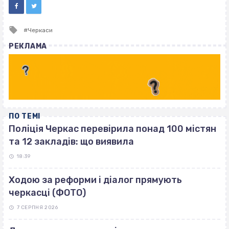
Tagged
Черкаси
with
РЕКЛАМА
ПО ТЕМІ
Поліція Черкас перевірила понад 100 містян
та 12 закладів: що виявила
18:39
Ходою за реформи і діалог прямують
черкасці (ФОТО)
7 СЕРПНЯ 2026