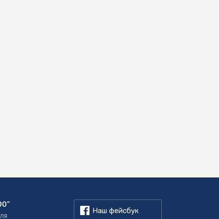
00”
Наш фейсбук
для