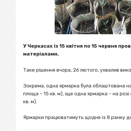
У Черкасах із 15 квітня по 15 червня п
матеріалами.
Таке рішення вчора, 26 лютого, ухвалив вик
Зокрема, одна ярмарка була облаштована на р
площа – 15 кв. м), іще одна ярмарка – на роз
кв. м).
Ярмарки працюватимуть щодня із 8 ранку до