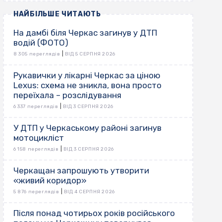
НАЙБІЛЬШЕ ЧИТАЮТЬ
На дамбі біля Черкас загинув у ДТП
водій (ФОТО)
|
8 305 переглядів
ВІД 5 СЕРПНЯ 2026
Рукавички у лікарні Черкас за ціною
Lexus: схема не зникла, вона просто
переїхала – розслідування
|
6 337 переглядів
ВІД 3 СЕРПНЯ 2026
У ДТП у Черкаському районі загинув
мотоцикліст
|
6 158 переглядів
ВІД 3 СЕРПНЯ 2026
Черкащан запрошують утворити
«живий коридор»
|
5 876 переглядів
ВІД 4 СЕРПНЯ 2026
Після понад чотирьох років російського