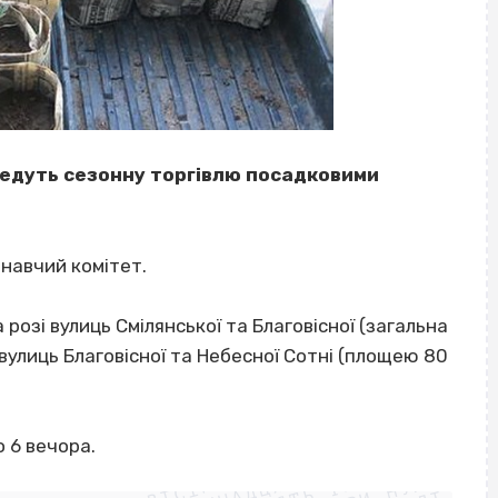
роведуть сезонну торгівлю посадковими
онавчий комітет.
озі вулиць Смілянської та Благовісної (загальна
і вулиць Благовісної та Небесної Сотні (площею 80
ВІСІМНАДЦЯТЬ ТРИ НУЛІ
 6 вечора.
ВІСІМНАДЦЯТЬ ТРИ НУЛІ