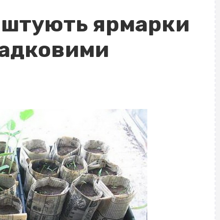
аштують ярмарки
осадковими