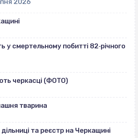
рпня 2026
кащині
ь у смертельному побитті 82‐річного
ють черкасці (ФОТО)
машня тварина
 дільниці та реєстр на Черкащині