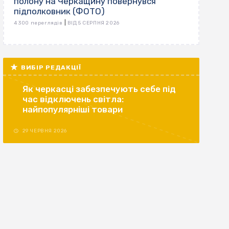
полону на Черкащину повернувся
підполковник (ФОТО)
|
4 300 переглядів
ВІД 5 СЕРПНЯ 2026
ВИБІР РЕДАКЦІЇ
Як черкасці забезпечують себе під
час відключень світла:
найпопулярніші товари
29 ЧЕРВНЯ 2026