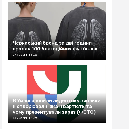
Черкаський бренд за дві години
продав 100 благодійних футболок
7 Серпня 2026
В Умані оновили айдентику: скільки
її створювали, яка її вартість та
чому презентували зараз (ФОТО)
7 Серпня 2026