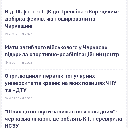
Від ШІ‐фото з ТЦК до Тренкіна з Корецьким:
добірка фейків, які поширювали на
Черкащині
6 СЕРПНЯ 2026
Мати загиблого військового у Черкасах
відкрила спортивно-реабілітаційний центр
6 СЕРПНЯ 2026
Оприлюднили перелік популярних
університетів країни: на яких позиціях ЧНУ
та ЧДТУ
6 СЕРПНЯ 2026
“Шлях до послуги залишається складним”:
черкаські лікарні, де роблять КТ, перевірила
НСЗУ