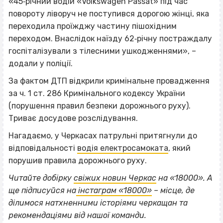
«45‐річний водій «Volkswagen Passat» під час
повороту ліворуч не поступився дорогою жінці, яка
переходила проїжджу частину пішохідним
переходом. Внаслідок наїзду 62‐річну постраждалу
госпіталізували з тілесними ушкодженнями», –
додали у поліції.
За фактом ДТП відкрили кримінальне провадження
за ч. 1 ст. 286 Кримінального кодексу України
(порушення правил безпеки дорожнього руху).
Триває досудове розслідування.
Нагадаємо, у Черкасах патрульні притягнули до
відповідальності
водія електросамоката
, який
порушив правила дорожнього руху.
Читайте добірку
свіжих новин Черкас
на «18000». А
ще підписуйся на
інстаграм «18000»
– місце, де
ВІСІМНАДЦЯТЬ ТРИ НУЛІ
ділимося натхненними історіями черкащан та
ВІСІМНАДЦЯТЬ ТРИ НУЛІ
рекомендаціями від нашої команди.