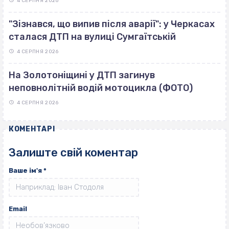
4 СЕРПНЯ 2026
"Зізнався, що випив після аварії": у Черкасах
сталася ДТП на вулиці Сумгаїтській
4 СЕРПНЯ 2026
На Золотоніщині у ДТП загинув
неповнолітній водій мотоцикла (ФОТО)
4 СЕРПНЯ 2026
КОМЕНТАРІ
Залиште свій коментар
Ваше ім'я
*
Email