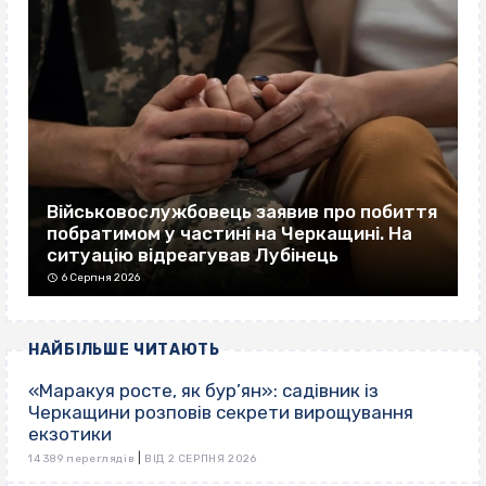
Військовослужбовець заявив про побиття
побратимом у частині на Черкащині. На
ситуацію відреагував Лубінець
6 Серпня 2026
НАЙБІЛЬШЕ ЧИТАЮТЬ
«Маракуя росте, як бур’ян»: садівник із
Черкащини розповів секрети вирощування
екзотики
|
14 389 переглядів
ВІД 2 СЕРПНЯ 2026