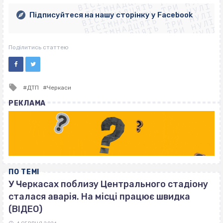
ВІСІМНАДЦЯТЬ ТРИ НУЛІ
ВІСІМНАДЦЯТЬ ТРИ НУЛІ
ВІСІМНАДЦЯТЬ ТРИ НУЛІ
ВІСІМНАДЦЯТЬ ТРИ НУЛІ
Підписуйтеся на нашу сторінку у Facebook
ВІСІМНАДЦЯТЬ ТРИ НУЛІ
ВІСІМНАДЦЯТЬ ТРИ НУЛІ
Поділитись статтею
Tagged
ДТП
Черкаси
with
РЕКЛАМА
ПО ТЕМІ
У Черкасах поблизу Центрального стадіону
сталася аварія. На місці працює швидка
(ВІДЕО)