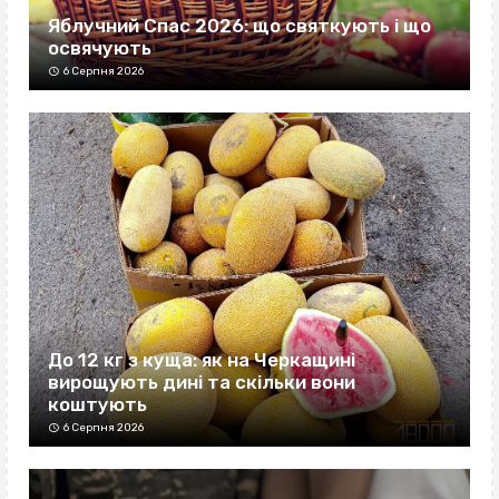
Яблучний Спас 2026: що святкують і що
освячують
6 Серпня 2026
До 12 кг з куща: як на Черкащині
вирощують дині та скільки вони
коштують
6 Серпня 2026