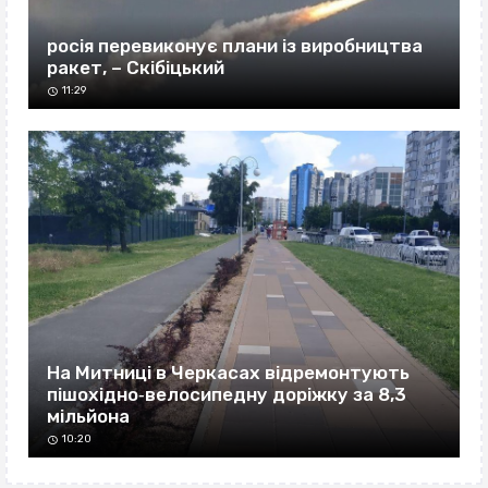
росія перевиконує плани із виробництва
ракет, – Скібіцький
11:29
На Митниці в Черкасах відремонтують
пішохідно‐велосипедну доріжку за 8,3
мільйона
10:20