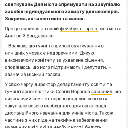
святкувань Дня міста спрямувати на закупівлю
засобів індивідуального захисту для школярів.
Зокрема, антисептиків та масок.
Про це написав на своїй
фейсбук‐сторінці
мер міста
Анатолій Бондаренко.
- Вважаю, що гучні та широкі святкування в
нинішніх умовах є недоречними. Дякую
виконавчому комітету за ухвалене рішення,
сподіваюсь, що його підтримають і депутати, –
зазначив міський голова.
У свою чергу директор департаменту освіти та
гуманітарної політики Сергій Воронов
зазначив
, що
виконавчий комітет перерозподілив кошти на
закупівлю всього необхідного для організації
дистанційного навчання для учнів міста. Також
частина з них піде на технічне забезпечення
музичних шкіл, які за необхідності, будуть