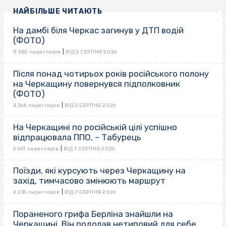
НАЙБІЛЬШЕ ЧИТАЮТЬ
На дамбі біля Черкас загинув у ДТП водій
(ФОТО)
|
8 385 переглядів
ВІД 5 СЕРПНЯ 2026
Після понад чотирьох років російського полону
на Черкащину повернувся підполковник
(ФОТО)
|
4 364 переглядів
ВІД 5 СЕРПНЯ 2026
На Черкащині по російській цілі успішно
відпрацювала ППО, – Табурець
|
2 661 переглядів
ВІД 7 СЕРПНЯ 2026
Поїзди, які курсують через Черкащину на
захід, тимчасово змінюють маршрут
|
2 235 переглядів
ВІД 7 СЕРПНЯ 2026
Пораненого грифа Берліна знайшли на
Черкащині. Він подолав нетиповий для себе