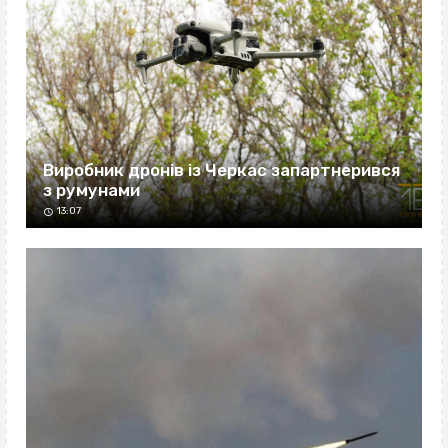
Виробник дронів із Черкас запартнерився
з румунами
13:07