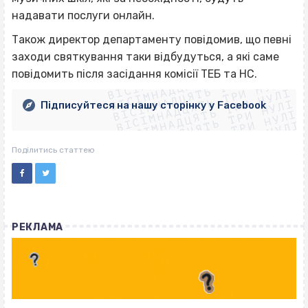
надавати послуги онлайн.
Також директор департаменту повідомив, що певні
ВІСІМНАДЦЯТЬ ТРИ НУЛІ
заходи святкування таки відбудуться, а які саме
ВІСІМНАДЦЯТЬ ТРИ НУЛІ
ВІСІМНАДЦЯТЬ ТРИ НУЛІ
повідомить після засідання комісії ТЕБ та НС.
ВІСІМНАДЦЯТЬ ТРИ НУЛІ
ВІСІМНАДЦЯТЬ ТРИ НУЛІ
ВІСІМНАДЦЯТЬ ТРИ НУЛІ
Підписуйтеся на нашу сторінку у Facebook
ВІСІМНАДЦЯТЬ ТРИ НУЛІ
ВІСІМНАДЦЯТЬ ТРИ НУЛІ
Поділитись статтею
РЕКЛАМА