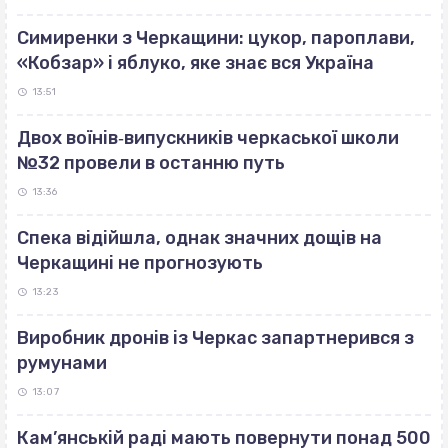
Симиренки з Черкащини: цукор, пароплави,
«Кобзар» і яблуко, яке знає вся Україна
13:51
Двох воїнів‐випускників черкаської школи
№32 провели в останню путь
13:36
Спека відійшла, однак значних дощів на
Черкащині не прогнозують
13:23
Виробник дронів із Черкас запартнерився з
румунами
13:07
Кам’янській раді мають повернути понад 500