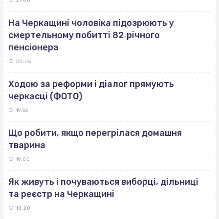
21:00
На Черкащині чоловіка підозрюють у
смертельному побитті 82‐річного
пенсіонера
20:05
Ходою за реформи і діалог прямують
черкасці (ФОТО)
19:56
Що робити, якщо перегрілася домашня
тварина
19:00
Як живуть і почуваються виборці, дільниці
та реєстр на Черкащині
18:20