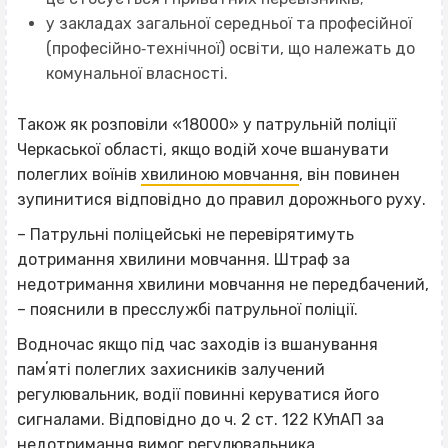
у закладах загальної середньої та професійної
(професійно‐технічної) освіти, що належать до
комунальної власності.
Також як розповіли «18000» у патрульній поліції
Черкаської області, якщо водій хоче вшанувати
полеглих воїнів
хвилиною мовчання
, він повинен
зупинитися відповідно до правил дорожнього руху.
– Патрульні поліцейські не перевірятимуть
дотримання хвилини мовчання. Штраф за
недотримання хвилини мовчання не передбачений,
– пояснили в пресслужбі патрульної поліції.
Водночас якщо під час заходів із вшанування
памʼяті полеглих захисників залучений
регулювальник, водії повинні керуватися його
сигналами. Відповідно до ч. 2 ст. 122 КУпАП за
недотримання вимог регулювальника