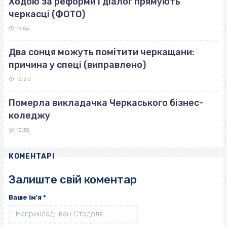
Ходою за реформи і діалог прямують
черкасці (ФОТО)
19:56
Два сонця можуть помітити черкащани:
причина у спеці (виправлено)
14:20
Померла викладачка Черкаського бізнес-
коледжу
13:35
КОМЕНТАРІ
Залиште свій коментар
Ваше ім'я
*