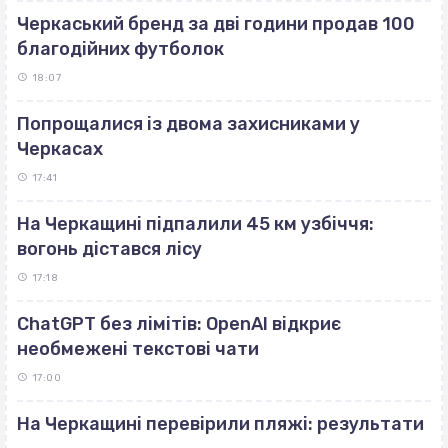
Черкаський бренд за дві години продав 100
благодійних футболок
18:07
Попрощалися із двома захисниками у
Черкасах
17:41
На Черкащині підпалили 45 км узбіччя:
вогонь дістався лісу
17:18
ChatGPT без лімітів: OpenAI відкриє
необмежені текстові чати
17:00
На Черкащині перевірили пляжі: результати