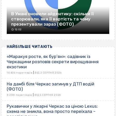
В Умані оновили айдентику: скільки її
створювали, яка її вартість та чому
презентували зараз (ФОТО)
12:02
НАЙБІЛЬШЕ ЧИТАЮТЬ
«Маракуя росте, як бур’ян»: садівник із
Черкащини розповів секрети вирощування
екзотики
|
14 406 переглядів
ВІД 2 СЕРПНЯ 2026
На дамбі біля Черкас загинув у ДТП водій
(ФОТО)
|
8 288 переглядів
ВІД 5 СЕРПНЯ 2026
Рукавички у лікарні Черкас за ціною Lexus:
схема не зникла, вона просто переїхала –