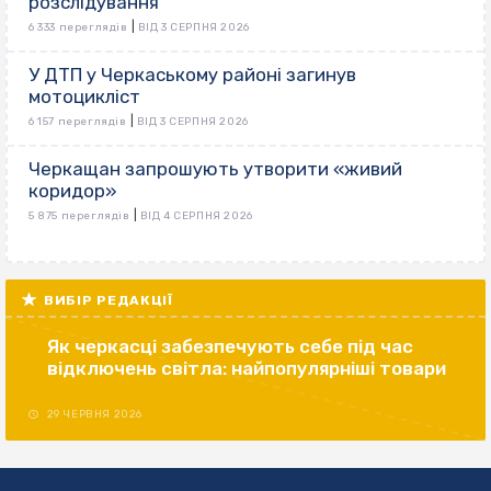
розслідування
|
6 333 переглядів
ВІД 3 СЕРПНЯ 2026
У ДТП у Черкаському районі загинув
мотоцикліст
|
6 157 переглядів
ВІД 3 СЕРПНЯ 2026
Черкащан запрошують утворити «живий
коридор»
|
5 875 переглядів
ВІД 4 СЕРПНЯ 2026
ВИБІР РЕДАКЦІЇ
Як черкасці забезпечують себе під час
відключень світла: найпопулярніші товари
29 ЧЕРВНЯ 2026