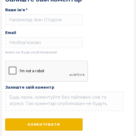
Ваше ім'я
*
Email
Залиште свій коментр