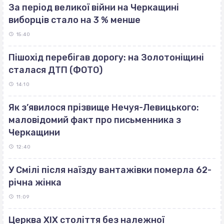
За період великої війни на Черкащині
виборців стало на 3 % менше
15:40
Пішохід перебігав дорогу: на Золотоніщині
сталася ДТП (ФОТО)
14:10
Як з’явилося прізвище Нечуя-Левицького:
маловідомий факт про письменника з
Черкащини
12:40
У Смілі після наїзду вантажівки померла 62-
річна жінка
11:09
Церква ХІХ століття без належної