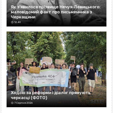
Як з’явилося прізвище Нечуя‐Левицького:
маловідомий факт про письменника з
Черкащини
12:40
Ходою за реформи і діалог прямують
черкасці (ФОТО)
7 Серпня 2026