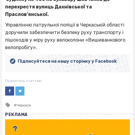
перехрестя вулиць Дахнівської та
Праслов’янської.
Управлінню патрульної поліції в Черкаській області
доручили забезпечити безпеку руху транспорту і
ВІСІМНАДЦЯТЬ ТРИ НУЛІ
пішоходів у міру руху велоколони «Вишиванкового
ВІСІМНАДЦЯТЬ ТРИ НУЛІ
ВІСІМНАДЦЯТЬ ТРИ НУЛІ
велопробігу».
ВІСІМНАДЦЯТЬ ТРИ НУЛІ
ВІСІМНАДЦЯТЬ ТРИ НУЛІ
ВІСІМНАДЦЯТЬ ТРИ НУЛІ
Підписуйтеся на нашу сторінку у Facebook
ВІСІМНАДЦЯТЬ ТРИ НУЛІ
ВІСІМНАДЦЯТЬ ТРИ НУЛІ
Поділитись статтею
Tagged
Черкаси
with
РЕКЛАМА