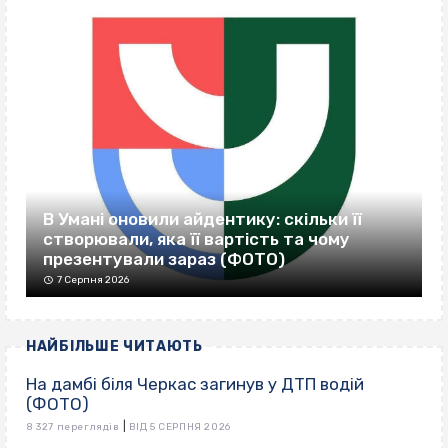
В Умані оновили айдентику: скільки її
створювали, яка її вартість та чому
презентували зараз (ФОТО)
7 Серпня 2026
НАЙБІЛЬШЕ ЧИТАЮТЬ
На дамбі біля Черкас загинув у ДТП водій
(ФОТО)
|
8 327 переглядів
ВІД 5 СЕРПНЯ 2026