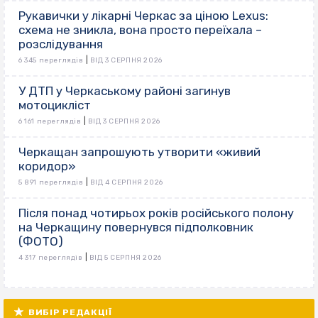
Рукавички у лікарні Черкас за ціною Lexus:
схема не зникла, вона просто переїхала –
розслідування
|
6 345 переглядів
ВІД 3 СЕРПНЯ 2026
У ДТП у Черкаському районі загинув
мотоцикліст
|
6 161 переглядів
ВІД 3 СЕРПНЯ 2026
Черкащан запрошують утворити «живий
коридор»
|
5 891 переглядів
ВІД 4 СЕРПНЯ 2026
Після понад чотирьох років російського полону
на Черкащину повернувся підполковник
(ФОТО)
|
4 317 переглядів
ВІД 5 СЕРПНЯ 2026
ВИБІР РЕДАКЦІЇ