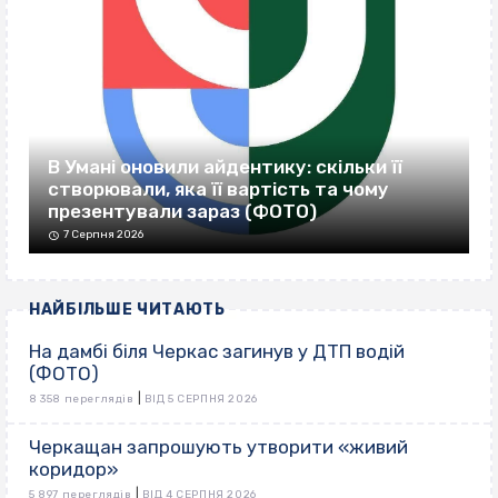
В Умані оновили айдентику: скільки її
створювали, яка її вартість та чому
презентували зараз (ФОТО)
7 Серпня 2026
НАЙБІЛЬШЕ ЧИТАЮТЬ
На дамбі біля Черкас загинув у ДТП водій
(ФОТО)
|
8 358 переглядів
ВІД 5 СЕРПНЯ 2026
Черкащан запрошують утворити «живий
коридор»
|
5 897 переглядів
ВІД 4 СЕРПНЯ 2026