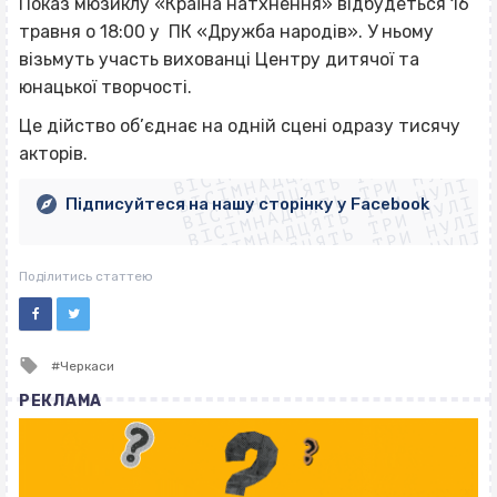
Показ мюзиклу «Країна натхнення» відбудеться 16
травня о 18:00 у ПК «Дружба народів». У ньому
візьмуть участь вихованці Центру дитячої та
юнацької творчості.
ВІСІМНАДЦЯТЬ ТРИ НУЛІ
Це дійство об’єднає на одній сцені одразу тисячу
ВІСІМНАДЦЯТЬ ТРИ НУЛІ
ВІСІМНАДЦЯТЬ ТРИ НУЛІ
акторів.
ВІСІМНАДЦЯТЬ ТРИ НУЛІ
ВІСІМНАДЦЯТЬ ТРИ НУЛІ
ВІСІМНАДЦЯТЬ ТРИ НУЛІ
Підписуйтеся на нашу сторінку у Facebook
ВІСІМНАДЦЯТЬ ТРИ НУЛІ
ВІСІМНАДЦЯТЬ ТРИ НУЛІ
Поділитись статтею
Tagged
Черкаси
with
РЕКЛАМА