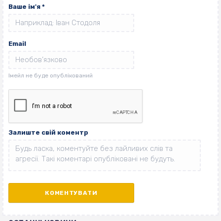
Ваше ім'я
*
Email
Залиште свій коментр