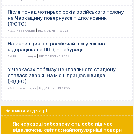
Після понад чотирьох років російського полону
на Черкащину повернувся підполковник
(ФОТО)
|
4 339 переглядів
ВІД 5 СЕРПНЯ 2026
На Черкащині по російській цілі успішно
відпрацювала ППО, – Табурець
|
2 648 переглядів
ВІД 7 СЕРПНЯ 2026
У Черкасах поблизу Центрального стадіону
сталася аварія. На місці працює швидка
(ВІДЕО)
|
2 580 переглядів
ВІД 4 СЕРПНЯ 2026
ВИБІР РЕДАКЦІЇ
Як черкасці забезпечують себе під час
відключень світла: найпопулярніші товари