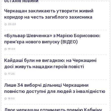
ОСТАННІ НОВИНИ
Черкащан закликають утворити живий
коридор на честь загиблого захисника
20:00
«Бульвар Шевченка» з Марією Борисовою:
прем’єра нового випуску (ВІДЕО)
19:00
Кайдаші були не вигадкою: на Черкащині
досі живуть нащадки героїв повісті
17:25
Лише 34 виборчі дільниці Черкащини
повністю доступні для людей з інвалідністю
15:50
Двоє черкащан отримають премію Кабміну