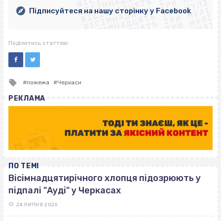
ВІСІМНАДЦЯТЬ ТРИ НУЛІ
ВІСІМНАДЦЯТЬ ТРИ НУЛІ
ВІСІМНАДЦЯТЬ ТРИ НУЛІ
ВІСІМНАДЦЯТЬ ТРИ НУЛІ
Підписуйтеся на нашу сторінку у Facebook
ВІСІМНАДЦЯТЬ ТРИ НУЛІ
ВІСІМНАДЦЯТЬ ТРИ НУЛІ
Поділитись статтею
Tagged
пожежа
Черкаси
with
РЕКЛАМА
ПО ТЕМІ
Вісімнадцятирічного хлопця підозрюють у
підпалі "Ауді" у Черкасах
24 ЛИПНЯ 2026