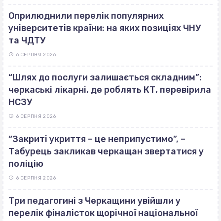
Оприлюднили перелік популярних
університетів країни: на яких позиціях ЧНУ
та ЧДТУ
6 СЕРПНЯ 2026
“Шлях до послуги залишається складним”:
черкаські лікарні, де роблять КТ, перевірила
НСЗУ
6 СЕРПНЯ 2026
“Закриті укриття – це неприпустимо”, –
Табурець закликав черкащан звертатися у
поліцію
6 СЕРПНЯ 2026
Три педагогині з Черкащини увійшли у
перелік фіналісток щорічної національної