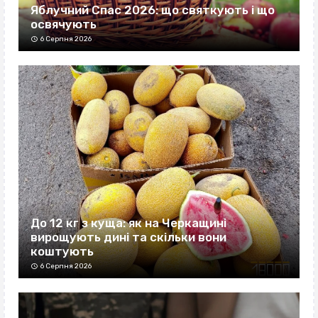
Яблучний Спас 2026: що святкують і що
освячують
6 Серпня 2026
До 12 кг з куща: як на Черкащині
вирощують дині та скільки вони
коштують
6 Серпня 2026