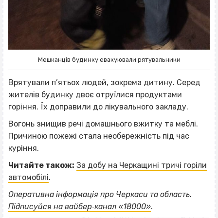
Мешканців будинку евакуювали рятувальники
Врятували п’ятьох людей, зокрема дитину. Серед
жителів будинку двоє отруїлися продуктами
горіння. Їх доправили до лікувального закладу.
Вогонь знищив речі домашнього вжитку та меблі.
Причиною пожежі стала необережність під час
куріння.
Читайте також:
За добу на Черкащині тричі горіли
автомобілі
.
ВІСІМНАДЦЯТЬ ТРИ НУЛІ
Оперативна інформація про Черкаси та область.
ВІСІМНАДЦЯТЬ ТРИ НУЛІ
Підписуйся на вайбер‐канал «18000»
.