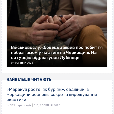
Військовослужбовець заявив про побиття
побратимом у частині на Черкащині. На
ситуацію відреагував Лубінець
6 Серпня 2026
НАЙБІЛЬШЕ ЧИТАЮТЬ
«Маракуя росте, як бур’ян»: садівник із
Черкащини розповів секрети вирощування
екзотики
|
14 389 переглядів
ВІД 2 СЕРПНЯ 2026