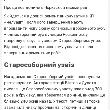
Про це
повідомили
в Черкаській міській раді.
Як йдеться в дописі, ремонт виконуватиме КП
«Челуаш». Після його завершення мають
впровадити нову схему організації дорожнього руху
– односторонній рух вулицею Розкопною, у
напрямку вгору, та узвозом Старособорним, униз.
Відповідне рішення виконкому ухвалять після
завершення ремонтних робіт.
Старособорний узвіз
Нагадаємо, що
Старособорний узвіз
пропонували
реставрувати. Авторка петиції Вікторія Духота
писала, що Старособорному узвозу вже понад 700
років, а бруківку, яка збереглася до нині, виклали ще
близько 240 років назад. У тексті петиції авторка
зазначила низку проблем на історичній ділянці