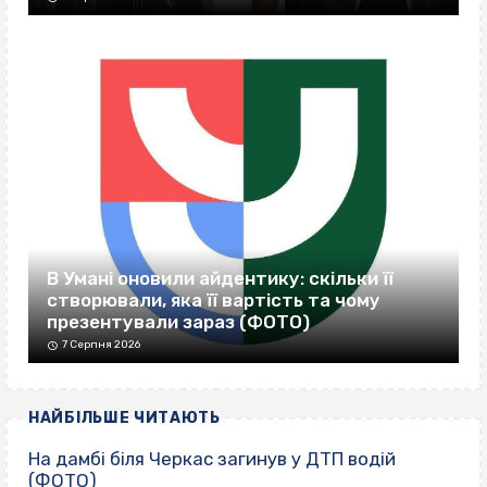
В Умані оновили айдентику: скільки її
створювали, яка її вартість та чому
презентували зараз (ФОТО)
7 Серпня 2026
НАЙБІЛЬШЕ ЧИТАЮТЬ
На дамбі біля Черкас загинув у ДТП водій
(ФОТО)