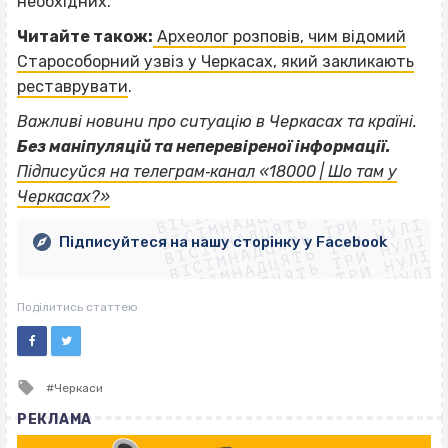
необхідних.
Читайте також:
Археолог розповів, чим відомий
Старособорний узвіз у Черкасах, який закликають
реставрувати
.
Важливі новини про ситуацію в Черкасах та країні.
Без маніпуляцій та неперевіреної інформації.
ВІСІМНАДЦЯТЬ ТРИ НУЛІ
Підписуйся на телеграм‐канал «18000 | Шо там у
ВІСІМНАДЦЯТЬ ТРИ НУЛІ
ВІСІМНАДЦЯТЬ ТРИ НУЛІ
Черкасах?»
ВІСІМНАДЦЯТЬ ТРИ НУЛІ
ВІСІМНАДЦЯТЬ ТРИ НУЛІ
ВІСІМНАДЦЯТЬ ТРИ НУЛІ
Підписуйтеся на нашу сторінку у Facebook
ВІСІМНАДЦЯТЬ ТРИ НУЛІ
ВІСІМНАДЦЯТЬ ТРИ НУЛІ
Поділитись статтею
Tagged
Черкаси
with
РЕКЛАМА