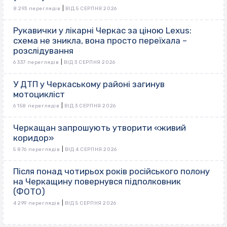
|
8 293 переглядів
ВІД 5 СЕРПНЯ 2026
Рукавички у лікарні Черкас за ціною Lexus:
схема не зникла, вона просто переїхала –
розслідування
|
6 337 переглядів
ВІД 3 СЕРПНЯ 2026
У ДТП у Черкаському районі загинув
мотоцикліст
|
6 158 переглядів
ВІД 3 СЕРПНЯ 2026
Черкащан запрошують утворити «живий
коридор»
|
5 876 переглядів
ВІД 4 СЕРПНЯ 2026
Після понад чотирьох років російського полону
на Черкащину повернувся підполковник
(ФОТО)
|
4 299 переглядів
ВІД 5 СЕРПНЯ 2026