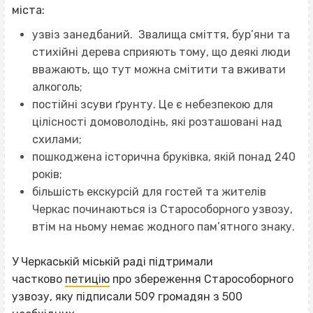
міста:
узвіз занедбаний. Звалища сміття, бур’яни та
стихійні дерева сприяють тому, що деякі люди
вважають, що тут можна смітити та вживати
алкоголь;
постійні зсуви ґрунту. Це є небезпекою для
цілісності домоволодінь, які розташовані над
схилами;
пошкоджена історична бруківка, якій понад 240
років;
більшість екскурсій для гостей та жителів
Черкас починаються із Старособорного узвозу,
втім на ньому немає жодного пам’ятного знаку.
У Черкаській міській раді підтримали
частково
петицію
про збереження Старособорного
узвозу, яку підписали 509 громадян з 500