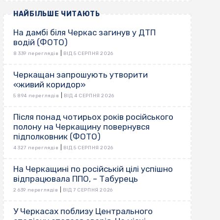
НАЙБІЛЬШЕ ЧИТАЮТЬ
На дамбі біля Черкас загинув у ДТП
водій (ФОТО)
|
8 339 переглядів
ВІД 5 СЕРПНЯ 2026
Черкащан запрошують утворити
«живий коридор»
|
5 894 переглядів
ВІД 4 СЕРПНЯ 2026
Після понад чотирьох років російського
полону на Черкащину повернувся
підполковник (ФОТО)
|
4 327 переглядів
ВІД 5 СЕРПНЯ 2026
На Черкащині по російській цілі успішно
відпрацювала ППО, – Табурець
|
2 639 переглядів
ВІД 7 СЕРПНЯ 2026
У Черкасах поблизу Центрального