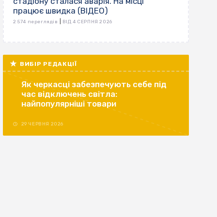
стадіону сталася аварія. На місці
працює швидка (ВІДЕО)
|
2 574 переглядів
ВІД 4 СЕРПНЯ 2026
ВИБІР РЕДАКЦІЇ
Як черкасці забезпечують себе під
час відключень світла:
найпопулярніші товари
29 ЧЕРВНЯ 2026