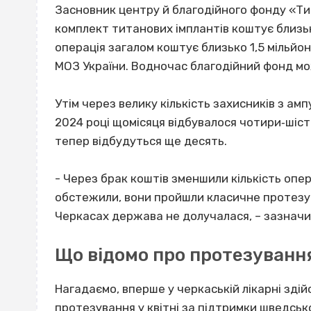
Засновник центру й благодійного фонду «Ти
комплект титанових імплантів коштує близьк
операція загалом коштує близько 1,5 мільйо
МОЗ України. Водночас благодійний фонд м
Утім через велику кількість захисників з ам
2024 році щомісяця відбувалося чотири‐шість
тепер відбудуться ще десять.
- Через брак коштів зменшили кількість опер
обстежили, вони пройшли класичне протезув
Черкасах держава не долучалася, – зазнач
Що відомо про протезуванн
Нагадаємо, вперше у черкаській лікарні зді
протезування
у квітні за підтримки шведськ