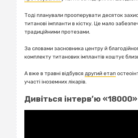
Тоді планували прооперувати десяток захисн
титанові імпланти в кістку. Це мало забезпе
традиційними протезами.
За словами засновника центру й благодійно
комплекту титанових імплантів коштує близь
А вже в травні відбувся
другий етап
остеоінт
участі іноземних лікарів.
Дивіться інтерв’ю «18000»