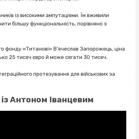
иків із високими ампутаціями. Їм вживили
чити більшу функціональність, порівняно з
го фонду «Титанові» В’ячеслав Запорожець, ціна
ко 25 тисяч євро й може сягати 30 тисяч.
еграційного протезування для військових за
 із Антоном Іванцевим