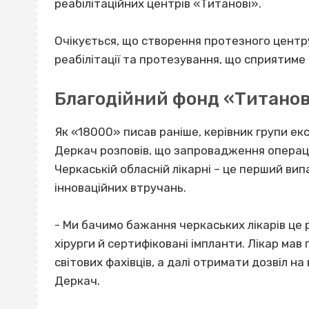
реабілітаційних центрів «Титанові».
Очікується, що створення протезного центр
реабілітації та протезування, що сприятиме
Благодійний фонд «Титанов
Як «18000» писав раніше, керівник групи ек
Деркач розповів, що запровадження операці
Черкаській обласній лікарні – це перший вип
інноваційних втручань.
- Ми бачимо бажання черкаських лікарів це р
хірурги й сертифіковані імпланти. Лікар ма
світових фахівців, а далі отримати дозвіл на
Деркач.