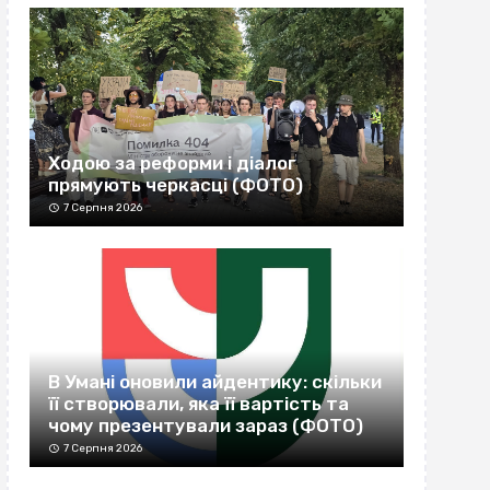
Ходою за реформи і діалог
прямують черкасці (ФОТО)
7 Серпня 2026
В Умані оновили айдентику: скільки
її створювали, яка її вартість та
чому презентували зараз (ФОТО)
7 Серпня 2026