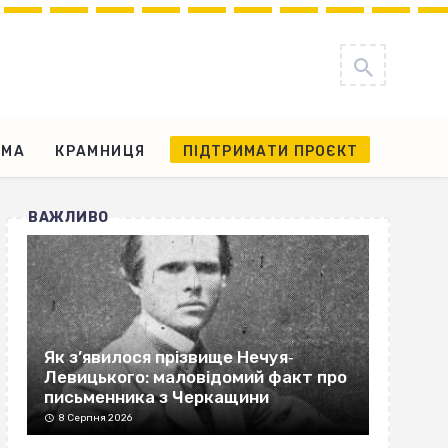
АМА
КРАМНИЦЯ
ПІДТРИМАТИ ПРОЄКТ
ВАЖЛИВО
Як з’явилося прізвище Нечуя‐
Левицького: маловідомий факт про
письменника з Черкащини
8 Серпня 2026