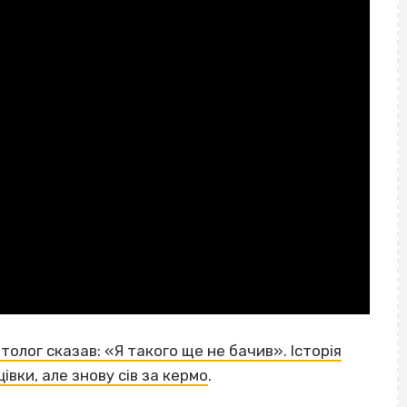
ітолог сказав: «Я такого ще не бачив». Історія
івки, але знову сів за кермо
.