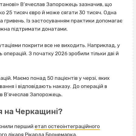
танові» В’ячеслав Запорожець зазначив, що
о 25 тисяч євро й може сягати 30 тисяч. Одна
на гривень. Із застосуванням практики допомагає
ожна підтримати донатами.
путаціями покрити все не виходить. Наприклад, у
 операцій. З початку 2026 зробили тільки дві й
ацій. Маємо понад 50 пацієнтів у черзі, яких
ання і відповідають наказу. До операцій в
ив В’ячеслав Запорожець.
я на Черкащині?
йснили перший
етап остеоінтеграційного
ого лікаря Рікарда Бронемарка.