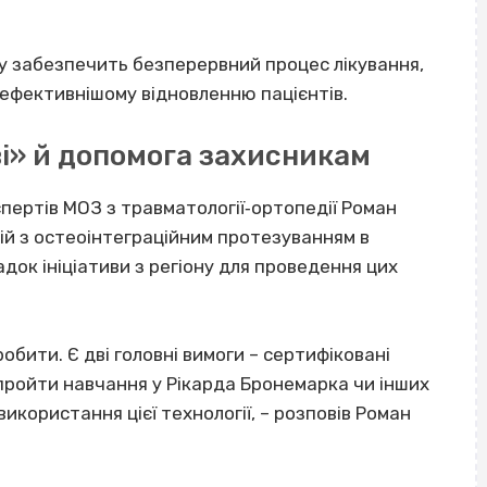
у забезпечить безперервний процес лікування,
 ефективнішому відновленню пацієнтів.
і» й допомога захисникам
спертів МОЗ з травматології‐ортопедії Роман
й з остеоінтеграційним протезуванням в
адок ініціативи з регіону для проведення цих
обити. Є дві головні вимоги – сертифіковані
в пройти навчання у Рікарда Бронемарка чи інших
 використання цієї технології, – розповів Роман