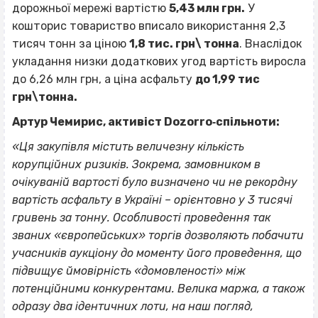
дорожньої мережі вартістю
5,43 млн грн.
У
кошторис товариство вписало використання 2,3
тисяч тонн за ціною
1,8 тис. грн\ тонна
. Внаслідок
укладання низки додаткових угод вартість виросла
до 6,26 млн грн, а ціна асфальту
до 1,99 тис
грн\тонна.
Артур Чемирис, активіст Dozorro‐спільноти:
«Ця закупівля містить величезну кількість
корупційних ризиків. Зокрема, замовником в
очікуваній вартості було визначено чи не рекордну
вартість асфальту в Україні – орієнтовно у 3 тисячі
гривень за тонну. Особливості проведення так
званих «європейських» торгів дозволяють побачити
учасників аукціону до моменту його проведення, що
підвищує ймовірність «домовленості» між
потенційними конкурентами. Велика маржа, а також
одразу два ідентичних лоти, на наш погляд,