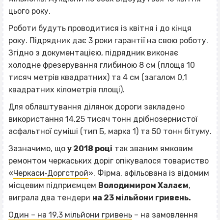
цього року.
Роботи будуть проводитися із квітня і до кінця
року. Підрядник дає 3 роки гарантії на свою роботу.
Згідно з документацією, підрядник виконає
холодне фрезерування глибиною 8 см (площа 10
тисяч метрів квадратних) та 4 см (загалом 0,1
квадратних кілометрів площі).
Для облаштування ділянок дороги закладено
використання 14,25 тисяч тонн дрібнозернистої
асфальтної суміші (тип Б, марка 1) та 50 тонн бітуму.
Зазначимо, що
у 2018 році
так званим ямковим
ремонтом черкаських доріг опікувалося товариство
«
Черкаси‐Доргстрой
». Фірма, афільована із відомим
місцевим підприємцем
Володимиром Халаєм
,
виграла два тендери
на 23 мільйони гривень.
Один – на 19,3 мільйони гривень
– на замовлення