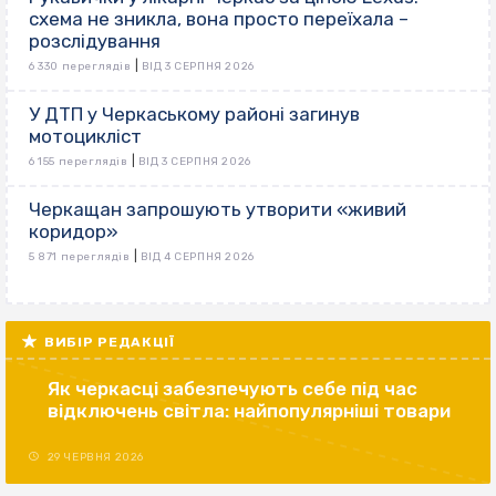
схема не зникла, вона просто переїхала –
розслідування
|
6 330 переглядів
ВІД 3 СЕРПНЯ 2026
У ДТП у Черкаському районі загинув
мотоцикліст
|
6 155 переглядів
ВІД 3 СЕРПНЯ 2026
Черкащан запрошують утворити «живий
коридор»
|
5 871 переглядів
ВІД 4 СЕРПНЯ 2026
ВИБІР РЕДАКЦІЇ
Як черкасці забезпечують себе під час
відключень світла: найпопулярніші товари
29 ЧЕРВНЯ 2026