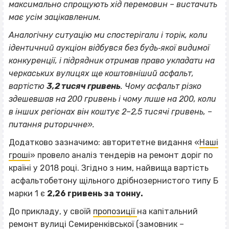
максимально спрощують хід перемовин – вистачить
має усім зацікавленим.
Аналогічну ситуацію ми спостерігали і торік, коли
ідентичний аукціон відбувся без будь‐якої видимої
конкуренції, і підрядник отримав право укладати на
черкаських вулицях ще коштовніший асфальт,
вартістю
3,2 тисяч гривень
. Чому асфальт різко
здешевшав на 200 гривень і чому лише на 200, коли
в інших регіонах він коштує 2–2,5 тисячі гривень, –
питання риторичне».
Додатково зазначимо: авторитетне видання «
Наші
гроші
» провело аналіз тендерів на ремонт доріг по
країні у 2018 році. Згідно з ним, найвища вартість
асфальтобетону щільного дрібнозернистого типу Б
марки 1 є
2,26 гривень за тонну.
До прикладу, у своїй
пропозиції
на капітальний
ремонт вулиці Семиренківської (замовник –