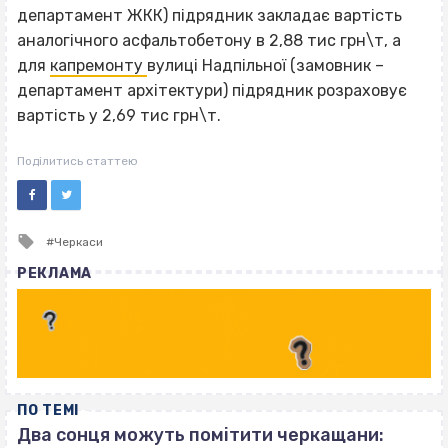
департамент ЖКК) підрядник закладає вартість
аналогічного асфальтобетону в 2,88 тис грн\т, а
для
капремонту
вулиці Надпільної (замовник –
департамент архітектури) підрядник розраховує
вартість у 2,69 тис грн\т.
Поділитись статтею
Tagged
Черкаси
with
РЕКЛАМА
ПО ТЕМІ
Два сонця можуть помітити черкащани: