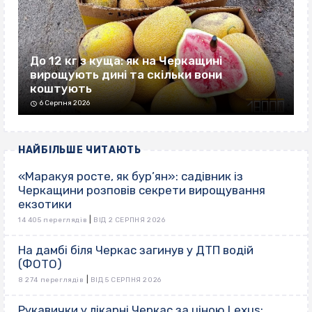
До 12 кг з куща: як на Черкащині
вирощують дині та скільки вони
коштують
6 Серпня 2026
НАЙБІЛЬШЕ ЧИТАЮТЬ
«Маракуя росте, як бур’ян»: садівник із
Черкащини розповів секрети вирощування
екзотики
|
14 405 переглядів
ВІД 2 СЕРПНЯ 2026
На дамбі біля Черкас загинув у ДТП водій
(ФОТО)
|
8 274 переглядів
ВІД 5 СЕРПНЯ 2026
Рукавички у лікарні Черкас за ціною Lexus: