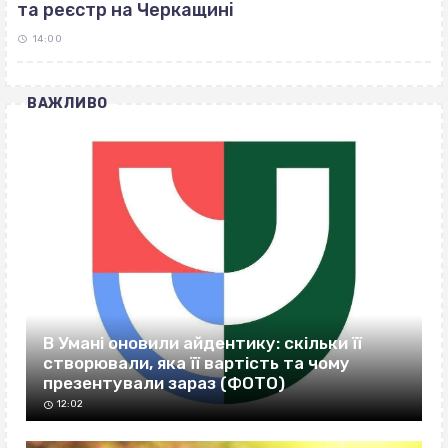
та реєстр на Черкащині
14:00
ВАЖЛИВО
В Умані оновили айдентику: скільки її
створювали, яка її вартість та чому
презентували зараз (ФОТО)
12:02