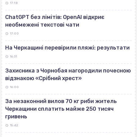
17:18
ChatGPT без лімітів: OpenAI відкриє
необмежені текстові чати
17:00
На Черкащині перевірили пляжі: результати
16:31
Захисника з Чорнобая нагородили почесною
відзнакою «Срібний хрест»
16:00
За незаконний вилов 70 кг риби житель
Черкащини сплатить майже 250 тисяч
гривень
15:42