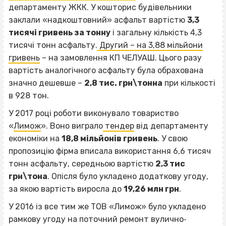
департаменту ЖКК. У кошторис будівельники
заклали «надкоштовний» асфальт вартістю
3,3
тисячі гривень за тонну
і загальну кількість 4,3
тисячі тонн асфальту.
Другий – на 3,88 мільйони
гривень
– на замовлення КП ЧЕЛУАШ. Цього разу
вартість аналогічного асфальту була обрахована
значно дешевше –
2,8 тис. грн\тонна
при кількості
в 928 тон.
У 2017 році роботи виконувало товариство
«
Лимож
». Воно виграло
тендер
від департаменту
економіки на
18,8 мільйонів гривень
. У свою
пропозицію фірма вписала використання 6,6 тисяч
тонн асфальту, середньою вартістю
2,3 тис
грн\тона
. Опісля було укладено додаткову угоду,
за якою вартість виросла до
19,26 млн грн
.
У 2016 із все тим же ТОВ «Лимож» було укладено
рамкову угоду на поточний ремонт вулично‐