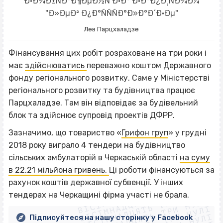
Лев Парцхаладзе
Фінансування цих робіт розраховане на три роки і
має
здійснюватись
переважно коштом Державного
фонду регіонального розвитку. Саме у Міністерстві
регіонального розвитку та будівництва працює
Парцхаладзе. Там він відповідає за будівельний
блок та здійснює супровід проектів ДФРР.
Зазначимо, що товариство
«
Грифон груп
» у грудні
2018 року виграло 4 тендери на будівництво
сільських амбулаторій в Черкаській області
на суму
в 22,21 мільйона гривень.
Ці роботи фінансуються за
ВІСІМНАДЦЯТЬ ТРИ НУЛІ
рахунок коштів державної субвенції. У інших
ВІСІМНАДЦЯТЬ ТРИ НУЛІ
ВІСІМНАДЦЯТЬ ТРИ НУЛІ
тендерах на Черкащині фірма участі не брала.
ВІСІМНАДЦЯТЬ ТРИ НУЛІ
Підписуйтеся на нашу сторінку у Facebook