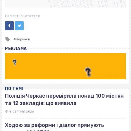
ВІСІМНАДЦЯТЬ ТРИ НУЛІ
ВІСІМНАДЦЯТЬ ТРИ НУЛІ
ВІСІМНАДЦЯТЬ ТРИ НУЛІ
ВІСІМНАДЦЯТЬ ТРИ НУЛІ
Поділитись статтею
Tagged
Черкаси
with
РЕКЛАМА
ПО ТЕМІ
Поліція Черкас перевірила понад 100 містян
та 12 закладів: що виявила
8 СЕРПНЯ 2026
Ходою за реформи і діалог прямують