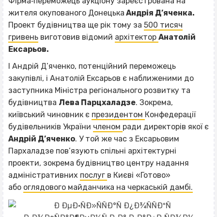
Фірма‐переможець аукціону зареєстрована на
жителя окупованого Донецька
Андрія Д’яченка.
П
роект будівництва ще рік тому за
500 тисяч
гривень
виготовив відомий
архітектор
Анатолій
Ексарьов.
І Андрій Д’яченко, потенційний переможець
закупівлі, і Анатолій Ексарьов є наближеними до
заступника Міністра регіонального розвитку та
будівництва
Лева Парцхаладзе
. Зокрема,
київський чиновник є
президентом
Конфедерації
будівельників України
членом
ради директорів якої є
Андрій Д’яченко
. У той же час з Ексарьовим
Пархаладзе пов’язують спільні архітектурні
проекти, зокрема будівництво центру надання
адміністративних
послуг
в Києві «Готово»
або
оглядового майданчика на черкаській дамбі.