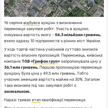
16 серпня
відбувся
аукціон з визначення
переможця закупівлі робіт. Участь в аукціоні,
очікувана вартість якого –
56,3 мільйони гривень,
взяло одразу 10 підприємств з різних міст України.
У ході торгів частина учасників суттєво знизила
вартість власних пропозицій. Переможець, київська
компанія
ТОВ «
Грифон груп
»
запропонувала ціну у
36,1 млн гривень.
Першою пропозицією переможця
аукціону була ціна у 49,5 млн гривень. Тобто
учасник зменшив вартість майже на 30%. Загалом
така економія під час закупівлі робіт є
аномальною.
Наразі триває
етап
кваліфікації переможця.