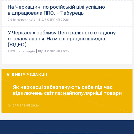
На Черкащині по російській цілі успішно
відпрацювала ППО, – Табурець
|
2 646 переглядів
ВІД 7 СЕРПНЯ 2026
У Черкасах поблизу Центрального стадіону
сталася аварія. На місці працює швидка
(ВІДЕО)
|
2 579 переглядів
ВІД 4 СЕРПНЯ 2026
ВИБІР РЕДАКЦІЇ
Як черкасці забезпечують себе під час
відключень світла: найпопулярніші товари
29 ЧЕРВНЯ 2026