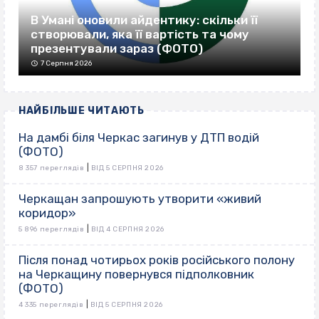
В Умані оновили айдентику: скільки її
створювали, яка її вартість та чому
презентували зараз (ФОТО)
7 Серпня 2026
НАЙБІЛЬШЕ ЧИТАЮТЬ
На дамбі біля Черкас загинув у ДТП водій
(ФОТО)
|
8 357 переглядів
ВІД 5 СЕРПНЯ 2026
Черкащан запрошують утворити «живий
коридор»
|
5 896 переглядів
ВІД 4 СЕРПНЯ 2026
Після понад чотирьох років російського полону
на Черкащину повернувся підполковник
(ФОТО)
|
4 335 переглядів
ВІД 5 СЕРПНЯ 2026