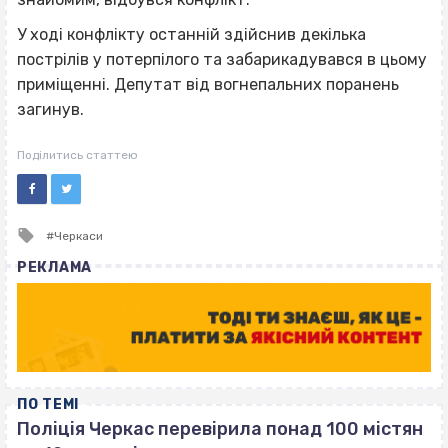
У ході конфлікту останній здійснив декілька
пострілів у потерпілого та забарикадувався в цьому
приміщенні. Депутат від вогнепальних поранень
загинув.
Поділитись статтею
Tagged
Черкаси
with
РЕКЛАМА
ПО ТЕМІ
Поліція Черкас перевірила понад 100 містян