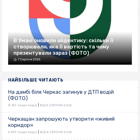
В Умані оновили айдентику: скільки її
створювали, яка її вартість та чому
презентували зараз (ФОТО)
7 Серпня 2026
НАЙБІЛЬШЕ ЧИТАЮТЬ
На дамбі біля Черкас загинув у ДТП водій
(ФОТО)
|
8 357 переглядів
ВІД 5 СЕРПНЯ 2026
Черкащан запрошують утворити «живий
коридор»
|
5 897 переглядів
ВІД 4 СЕРПНЯ 2026