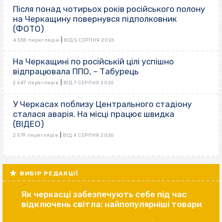
Після понад чотирьох років російського полону
на Черкащину повернувся підполковник
(ФОТО)
|
4 338 переглядів
ВІД 5 СЕРПНЯ 2026
На Черкащині по російській цілі успішно
відпрацювала ППО, – Табурець
|
2 647 переглядів
ВІД 7 СЕРПНЯ 2026
У Черкасах поблизу Центрального стадіону
сталася аварія. На місці працює швидка
(ВІДЕО)
|
2 579 переглядів
ВІД 4 СЕРПНЯ 2026
ВИБІР РЕДАКЦІЇ
Як черкасці забезпечують себе під час
відключень світла: найпопулярніші товари