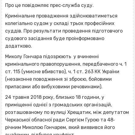
Про це повідомляє прес‐служба суду.
Кримінальне провадження здійснюватиметься
колегіально судом у складі трьох професійних
суддів. Про результати проведення підготовчого
судового засідання буде проінформовано
додатково.
Миколу Гончара підозрюють у вчиненні
кримінального правопорушення, передбаченого ч. 1
ст. 115 (умисне вбивство), ч. 1 ст. 263 КК України
(незаконне поводження зі зброєю, бойовими
припасами або вибуховими речовинами).
24 травня 2018 року, близько 18 години, у
приміщенні однієї з громадських організацій,
розташованому по вулиці Хрещатик, між депутатом
Черкаської обласної ради Сергієм Гурою та 48‐
річним Миколою Гончарем, який виявився його
знайомим, відбувся конфлікт.