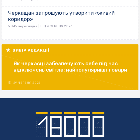
Черкащан запрошують утворити «живий
коридор»
|
5 846 переглядів
ВІД 4 СЕРПНЯ 2026
ВИБІР РЕДАКЦІЇ
Як черкасці забезпечують себе під час
відключень світла: найпопулярніші товари
29 ЧЕРВНЯ 2026