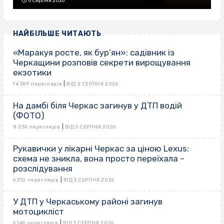
6 Серпня 2026
НАЙБІЛЬШЕ ЧИТАЮТЬ
«Маракуя росте, як бур’ян»: садівник із
Черкащини розповів секрети вирощування
екзотики
|
14 389 переглядів
ВІД 2 СЕРПНЯ 2026
На дамбі біля Черкас загинув у ДТП водій
(ФОТО)
|
8 234 переглядів
ВІД 5 СЕРПНЯ 2026
Рукавички у лікарні Черкас за ціною Lexus:
схема не зникла, вона просто переїхала –
розслідування
|
6 310 переглядів
ВІД 3 СЕРПНЯ 2026
У ДТП у Черкаському районі загинув
мотоцикліст
|
6 146 переглядів
ВІД 3 СЕРПНЯ 2026