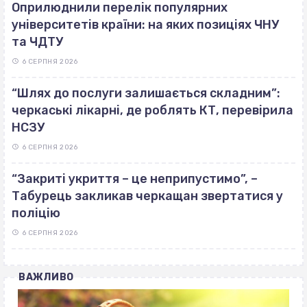
Оприлюднили перелік популярних
університетів країни: на яких позиціях ЧНУ
та ЧДТУ
6 СЕРПНЯ 2026
“Шлях до послуги залишається складним”:
черкаські лікарні, де роблять КТ, перевірила
НСЗУ
6 СЕРПНЯ 2026
“Закриті укриття – це неприпустимо”, –
Табурець закликав черкащан звертатися у
поліцію
6 СЕРПНЯ 2026
ВАЖЛИВО