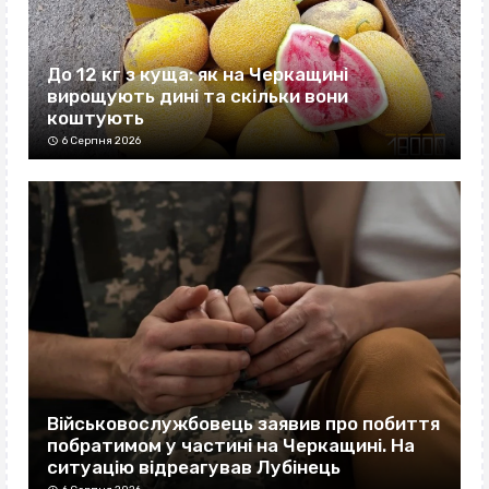
До 12 кг з куща: як на Черкащині
вирощують дині та скільки вони
коштують
6 Серпня 2026
Військовослужбовець заявив про побиття
побратимом у частині на Черкащині. На
ситуацію відреагував Лубінець