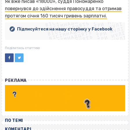
Як вже писав «18000», суддя Пономаренко
ВІСІМНАДЦЯТЬ ТРИ НУЛІ
повернувся до здійснення правосуддя та отримав
ВІСІМНАДЦЯТЬ ТРИ НУЛІ
ВІСІМНАДЦЯТЬ ТРИ НУЛІ
протягом січня 160 тисяч гривень зарплатні.
ВІСІМНАДЦЯТЬ ТРИ НУЛІ
ВІСІМНАДЦЯТЬ ТРИ НУЛІ
ВІСІМНАДЦЯТЬ ТРИ НУЛІ
Підписуйтеся на нашу сторінку у Facebook
ВІСІМНАДЦЯТЬ ТРИ НУЛІ
ВІСІМНАДЦЯТЬ ТРИ НУЛІ
Поділитись статтею
РЕКЛАМА
ПО ТЕМІ
КОМЕНТАРІ