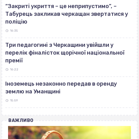
“Закриті укриття – це неприпустимо”, –
Табурець закликав черкащан звертатися у
поліцію
16:35
Три педагогині з Черкащини увійшли у
перелік фіналісток щорічної національної
премії
16:22
Іноземець незаконно передав в оренду
землю на Уманщині
15:59
ВАЖЛИВО