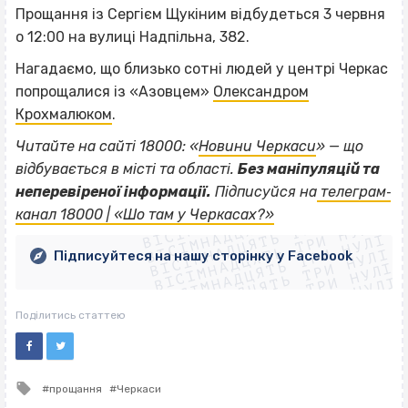
Прощання із Сергієм Щукіним відбудеться 3 червня
о 12:00 на вулиці Надпільна, 382.
Нагадаємо, що близько сотні людей у центрі Черкас
попрощалися із «Азовцем»
Олександром
Крохмалюком
.
Читайте на сайті 18000: «
Новини Черкаси
» — що
відбувається в місті та області.
Без маніпуляцій та
ВІСІМНАДЦЯТЬ ТРИ НУЛІ
неперевіреної інформації.
Підписуйся на
телеграм‐
ВІСІМНАДЦЯТЬ ТРИ НУЛІ
ВІСІМНАДЦЯТЬ ТРИ НУЛІ
канал 18000 | «Шо там у Черкасах?»
ВІСІМНАДЦЯТЬ ТРИ НУЛІ
ВІСІМНАДЦЯТЬ ТРИ НУЛІ
ВІСІМНАДЦЯТЬ ТРИ НУЛІ
Підписуйтеся на нашу сторінку у Facebook
ВІСІМНАДЦЯТЬ ТРИ НУЛІ
ВІСІМНАДЦЯТЬ ТРИ НУЛІ
Поділитись статтею
Tagged
прощання
Черкаси
with