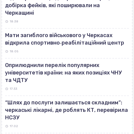
добірка фейків, які поширювали на
Черкащині
18:38
Мати загиблого військового у Черкасах
відкрила спортивно‐реабілітаційний центр
18:05
Оприлюднили перелік популярних
університетів країни: на яких позиціях ЧНУ
та ЧДТУ
17:33
“Шлях до послуги залишається складним”:
черкаські лікарні, де роблять КТ, перевірила
НСЗУ
17:02