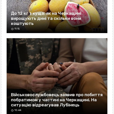
До 12 кг з куща: як на Черкащині
вирощують дині та скільки вони
коштують
11:15
Військовослужбовець заявив про побиття
побратимом у частині на Черкащині. На
ситуацію відреагував Лубінець
10:44