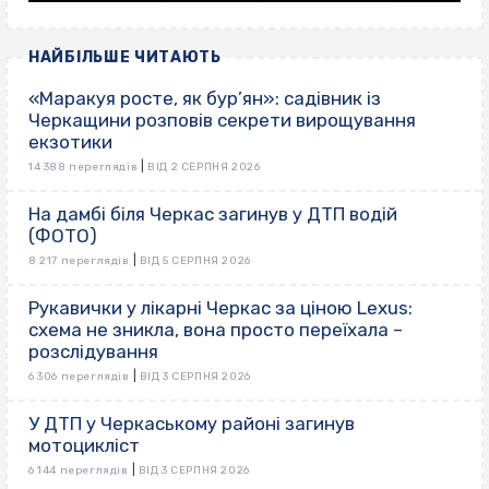
НАЙБІЛЬШЕ ЧИТАЮТЬ
«Маракуя росте, як бур’ян»: садівник із
Черкащини розповів секрети вирощування
екзотики
|
14 388 переглядів
ВІД 2 СЕРПНЯ 2026
На дамбі біля Черкас загинув у ДТП водій
(ФОТО)
|
8 217 переглядів
ВІД 5 СЕРПНЯ 2026
Рукавички у лікарні Черкас за ціною Lexus:
схема не зникла, вона просто переїхала –
розслідування
|
6 306 переглядів
ВІД 3 СЕРПНЯ 2026
У ДТП у Черкаському районі загинув
мотоцикліст
|
6 144 переглядів
ВІД 3 СЕРПНЯ 2026