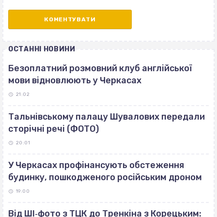
ОСТАННІ НОВИНИ
Безоплатний розмовний клуб англійської
мови відновлюють у Черкасах
21:02
Тальнівському палацу Шувалових передали
сторічні речі (ФОТО)
20:01
У Черкасах профінансують обстеження
будинку, пошкодженого російським дроном
19:00
Від ШІ‐фото з ТЦК до Тренкіна з Корецьким: