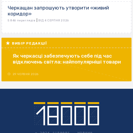
Черкащан запрошують утворити «живий
коридор»
|
5 846 переглядів
ВІД 4 СЕРПНЯ 2026
ВИБІР РЕДАКЦІЇ
Як черкасці забезпечують себе під час
відключень світла: найпопулярніші товари
29 ЧЕРВНЯ 2026