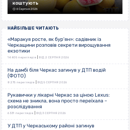
коштують
6 Серпня 2026
НАЙБІЛЬШЕ ЧИТАЮТЬ
«Маракуя росте, як бур’ян»: садівник із
Черкащини розповів секрети вирощування
екзотики
|
14 405 переглядів
ВІД 2 СЕРПНЯ 2026
На дамбі біля Черкас загинув у ДТП водій
(ФОТО)
|
8 275 переглядів
ВІД 5 СЕРПНЯ 2026
Рукавички у лікарні Черкас за ціною Lexus:
схема не зникла, вона просто переїхала –
розслідування
|
6 331 переглядів
ВІД 3 СЕРПНЯ 2026
У ДТП у Черкаському районі загинув