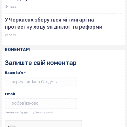
13:35
У Черкасах зберуться мітингарі на
протестну ходу за діалог та реформи
13:19
КОМЕНТАРІ
Залиште свій коментар
Ваше ім'я
*
Email