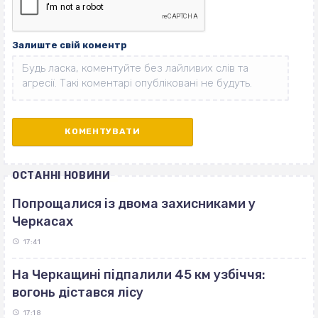
Залиште свій коментр
ОСТАННІ НОВИНИ
Попрощалися із двома захисниками у
Черкасах
17:41
На Черкащині підпалили 45 км узбіччя:
вогонь дістався лісу
17:18