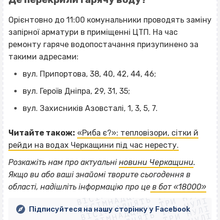
Орієнтовно до 11:00 комунальники проводять заміну
запірної арматури в приміщенні ЦТП. На час
ремонту гаряче водопостачання призупинено за
такими адресами:
вул. Припортова, 38, 40, 42, 44, 46;
вул. Героїв Дніпра, 29, 31, 35;
вул. Захисників Азовсталі, 1, 3, 5, 7.
Читайте також:
«Риба є?»: тепловізори, сітки й
рейди на водах Черкащини під час нересту.
Розкажіть нам про актуальні
новини Черкащини
.
ВІСІМНАДЦЯТЬ ТРИ НУЛІ
Якщо
ви або ваші знайомі творите сьогодення в
ВІСІМНАДЦЯТЬ ТРИ НУЛІ
ВІСІМНАДЦЯТЬ ТРИ НУЛІ
області, надішліть інформацію про це
в бот «18000»
ВІСІМНАДЦЯТЬ ТРИ НУЛІ
ВІСІМНАДЦЯТЬ ТРИ НУЛІ
Підписуйтеся на нашу сторінку у Facebook