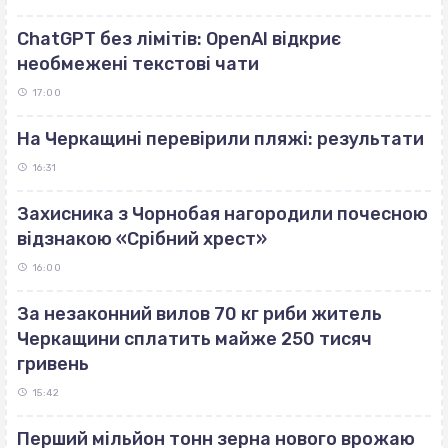
ChatGPT без лімітів: OpenAI відкриє
необмежені текстові чати
17:00
На Черкащині перевірили пляжі: результати
16:31
Захисника з Чорнобая нагородили почесною
відзнакою «Срібний хрест»
16:00
За незаконний вилов 70 кг риби житель
Черкащини сплатить майже 250 тисяч
гривень
15:42
Перший мільйон тонн зерна нового врожаю