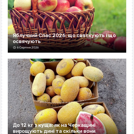
Яблучний Спас 2026: що святкують і що
освячують
6 Серпня 2026
До 12 кг з куща: як на Черкащині
вирощують дині та скільки вони