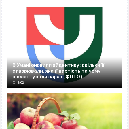
В Умані оновили айдентику: скільки її
створювали, яка її вартість та чому
презентували зараз (ФОТО)
12:02