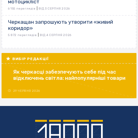
мотоцикліст
|
6 155 переглядів
ВІД 3 СЕРПНЯ 2026
Черкащан запрошують утворити «живий
коридор»
|
5 872 переглядів
ВІД 4 СЕРПНЯ 2026
ВИБІР РЕДАКЦІЇ
Як черкасці забезпечують себе під час
відключень світла: найпопулярніші товари
29 ЧЕРВНЯ 2026