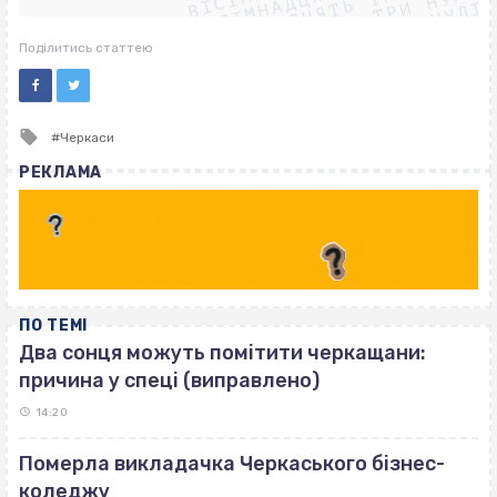
ВІСІМНАДЦЯТЬ ТРИ НУЛІ
ВІСІМНАДЦЯТЬ ТРИ НУЛІ
ВІСІМНАДЦЯТЬ ТРИ НУЛІ
Поділитись статтею
Tagged
Черкаси
with
РЕКЛАМА
ПО ТЕМІ
Два сонця можуть помітити черкащани:
причина у спеці (виправлено)
14:20
Померла викладачка Черкаського бізнес-
коледжу