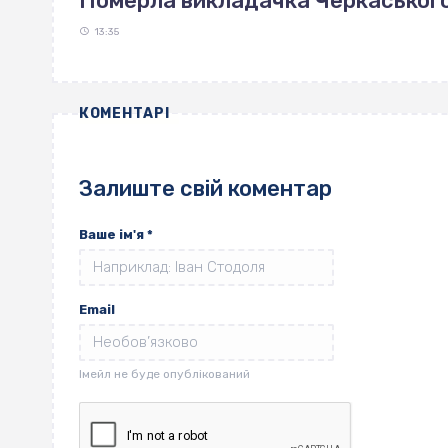
Померла викладачка Черкаськог
13:35
КОМЕНТАРІ
Залиште свій коментар
Ваше ім'я
*
Email