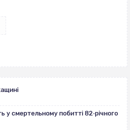
кащині
ь у смертельному побитті 82‐річного