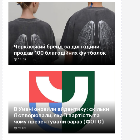
Черкаський бренд за дві години
продав 100 благодійних футболок
18:07
В Умані оновили айдентику: скільки
її створювали, яка її вартість та
чому презентували зараз (ФОТО)
12:02