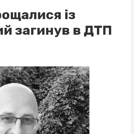
рощалися із
ий загинув в ДТП