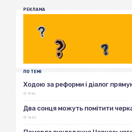
РЕКЛАМА
ПО ТЕМІ
Ходою за реформи і діалог пряму
19:56
Два сонця можуть помітити черка
14:20