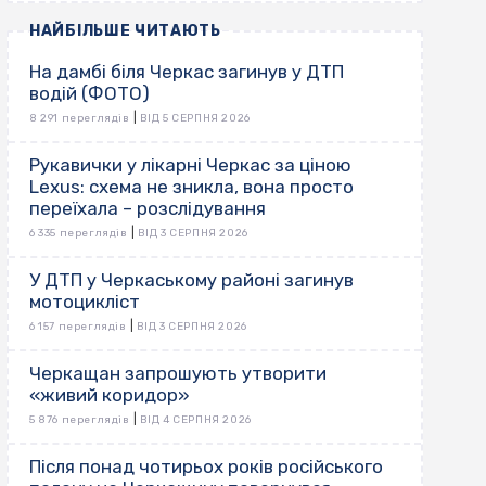
НАЙБІЛЬШЕ ЧИТАЮТЬ
На дамбі біля Черкас загинув у ДТП
водій (ФОТО)
|
8 291 переглядів
ВІД 5 СЕРПНЯ 2026
Рукавички у лікарні Черкас за ціною
Lexus: схема не зникла, вона просто
переїхала – розслідування
|
6 335 переглядів
ВІД 3 СЕРПНЯ 2026
У ДТП у Черкаському районі загинув
мотоцикліст
|
6 157 переглядів
ВІД 3 СЕРПНЯ 2026
Черкащан запрошують утворити
«живий коридор»
|
5 876 переглядів
ВІД 4 СЕРПНЯ 2026
Після понад чотирьох років російського