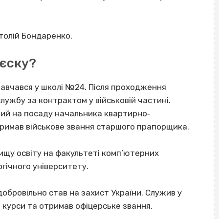
толій Бондаренко.
аєску?
навчався у школі №24. Після проходження
лужбу за контрактом у військовій частині.
ний на посаду начальника квартирно‐
тримав військове звання старшого прапорщика.
ищу освіту на факультеті комп’ютерних
гічного університету.
обровільно став на захист України. Служив у
і курси та отримав офіцерське звання.