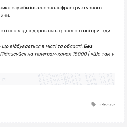
ьника служби інженерно‐інфраструктурного
тини.
асті внаслідок дорожньо‐транспортної пригоди.
— що відбувається в місті та області.
Без
Підписуйся на
телеграм‐канал 18000 | «Шо там у
ВІСІМНАДЦЯТЬ ТРИ НУЛІ
ВІСІМНАДЦЯТЬ ТРИ НУЛІ
ВІСІМНАДЦЯТЬ ТРИ НУЛІ
ВІСІМНАДЦЯТЬ ТРИ НУЛІ
ВІСІМНАДЦЯТЬ ТРИ НУЛІ
ВІСІМНАДЦЯТЬ ТРИ НУЛІ
k
ВІСІМНАДЦЯТЬ ТРИ НУЛІ
ВІСІМНАДЦЯТЬ ТРИ НУЛІ
Tagged
Черкаси
with