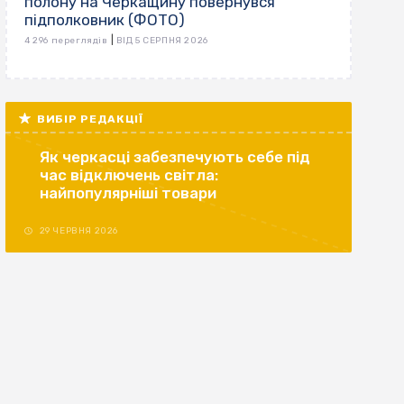
полону на Черкащину повернувся
підполковник (ФОТО)
|
4 296 переглядів
ВІД 5 СЕРПНЯ 2026
ВИБІР РЕДАКЦІЇ
Як черкасці забезпечують себе під
час відключень світла:
найпопулярніші товари
29 ЧЕРВНЯ 2026