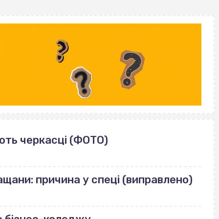
ють черкасці (ФОТО)
щани: причина у спеці (виправлено)