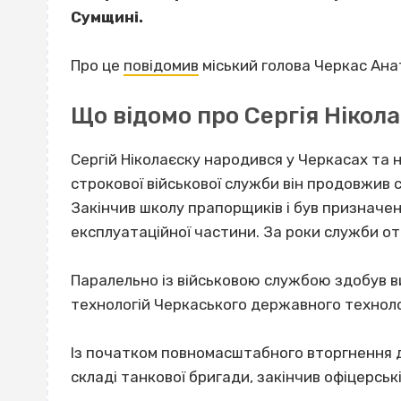
Сумщині.
Про це
повідомив
міський голова Черкас Ана
Що відомо про Сергія Нікол
Сергій Ніколаєску народився у Черкасах та 
строкової військової служби він продовжив с
Закінчив школу прапорщиків і був призначе
експлуатаційної частини. За роки служби о
Паралельно із військовою службою здобув в
технологій Черкаського державного техноло
Із початком повномасштабного вторгнення д
складі танкової бригади, закінчив офіцерськ