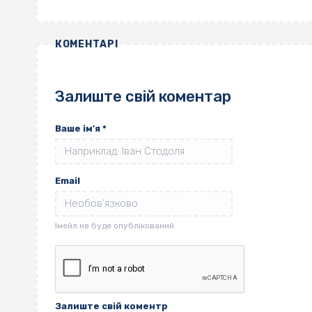
КОМЕНТАРІ
Залиште свій коментар
Ваше ім'я
*
Email
Залиште свій коментр