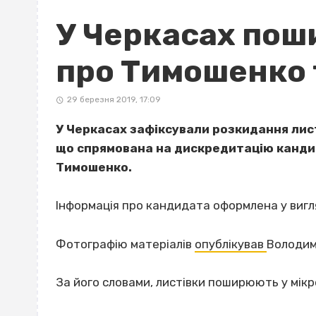
У Черкасах пош
про Тимошенко 
29 березня 2019, 17:09
У Черкасах зафіксували розкидання лист
що спрямована на дискредитацію канди
Тимошенко.
Інформація про кандидата оформлена у вигля
Фотографію матеріалів
опублікував
Володим
За його словами, листівки поширюють у мік