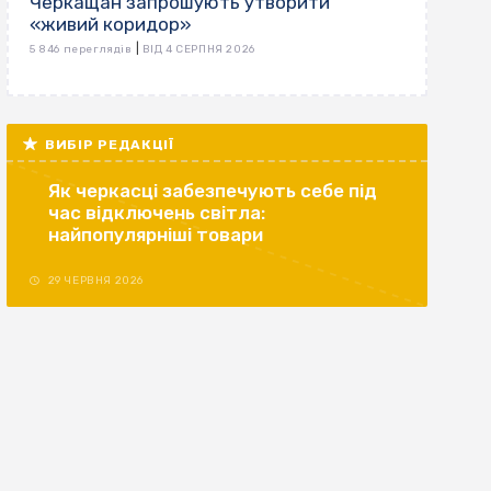
Черкащан запрошують утворити
«живий коридор»
|
5 846 переглядів
ВІД 4 СЕРПНЯ 2026
ВИБІР РЕДАКЦІЇ
Як черкасці забезпечують себе під
час відключень світла:
найпопулярніші товари
29 ЧЕРВНЯ 2026