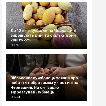
До 12 кг з куща: як на Черкащині
вирощують дині та скільки вони
коштують
11:15
Військовослужбовець заявив про
побиття побратимом у частині на
Черкащині. На ситуацію
відреагував Лубінець
10:44