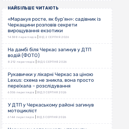
НАЙБІЛЬШЕ ЧИТАЮТЬ
«Маракуя росте, як бур’ян»: садівник із
Черкащини розповів секрети
вирощування екзотики
|
14 388 переглядів
ВІД 2 СЕРПНЯ 2026
На дамбі біля Черкас загинув у ДТП
водій (ФОТО)
|
8 212 переглядів
ВІД 5 СЕРПНЯ 2026
Рукавички у лікарні Черкас за ціною
Lexus: схема не зникла, вона просто
переїхала – розслідування
|
6 306 переглядів
ВІД 3 СЕРПНЯ 2026
У ДТП у Черкаському районі загинув
мотоцикліст
|
6 144 переглядів
ВІД 3 СЕРПНЯ 2026