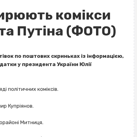
ирюють комікси
та Путіна (ФОТО)
івок по поштових скриньках із інформацією,
датки у президента України Юлії
ді політичних коміксів.
ир Купріянов.
рорайоні Митниця.