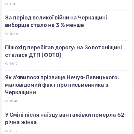
17:11
За період великої війни на Черкащині
виборців стало на 3 % менше
15:40
Пішохід перебігав дорогу: на Золотоніщині
сталася ДТП (ФОТО)
14:10
Як з’явилося прізвище Нечуя-Левицького:
маловідомий факт про письменника з
Черкащини
12:40
У Смілі після наїзду вантажівки померла 62-
річна жінка
11:09