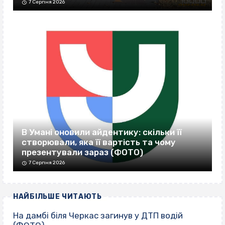
7 Серпня 2026
В Умані оновили айдентику: скільки її
створювали, яка її вартість та чому
презентували зараз (ФОТО)
7 Серпня 2026
НАЙБІЛЬШЕ ЧИТАЮТЬ
На дамбі біля Черкас загинув у ДТП водій