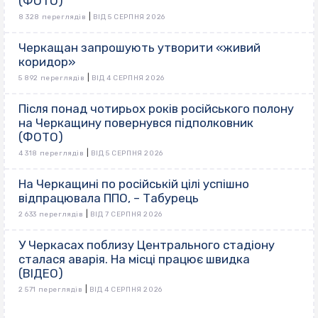
(ФОТО)
|
8 328 переглядів
ВІД 5 СЕРПНЯ 2026
Черкащан запрошують утворити «живий
коридор»
|
5 892 переглядів
ВІД 4 СЕРПНЯ 2026
Після понад чотирьох років російського полону
на Черкащину повернувся підполковник
(ФОТО)
|
4 318 переглядів
ВІД 5 СЕРПНЯ 2026
На Черкащині по російській цілі успішно
відпрацювала ППО, – Табурець
|
2 633 переглядів
ВІД 7 СЕРПНЯ 2026
У Черкасах поблизу Центрального стадіону
сталася аварія. На місці працює швидка
(ВІДЕО)
|
2 571 переглядів
ВІД 4 СЕРПНЯ 2026