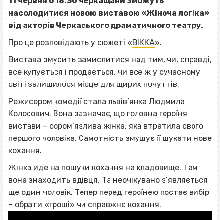
11 червня о 18:30 черкащани зможуть
насолодитися новою виставою «Жіноча логіка»
від акторів Черкаського драматичного театру.
Про це розповідають у сюжеті «
ВІККА
».
Вистава змусить замислитися над тим, чи, справді,
все купується і продається, чи все ж у сучасному
світі залишилося місце для щирих почуттів.
Режисером комедії стала львів’янка Людмила
Колосович. Вона зазначає, що головна героїня
вистави – сором’язлива жінка, яка втратила свого
першого чоловіка. Самотність змушує її шукати нове
кохання.
Жінка йде на пошуки кохання на кладовище. Там
вона знаходить вдівця. Та неочікувано з’являється
ще один чоловік. Тепер перед героїнею постає вибір
– обрати «гроші» чи справжнє кохання.