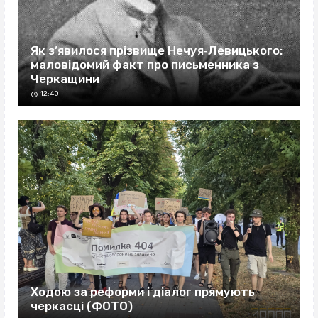
Як з’явилося прізвище Нечуя‐Левицького:
маловідомий факт про письменника з
Черкащини
12:40
Ходою за реформи і діалог прямують
черкасці (ФОТО)