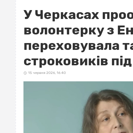
У Черкасах про
волонтерку з Ен
переховувала т
строковиків під
15 червня 2026, 16:40