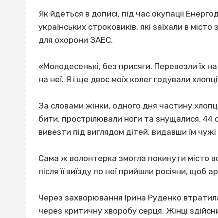
Як йдеться в дописі, під час окупації Енерг
українських строковиків, які заїхали в міст
для охорони ЗАЕС.
«Молодесенькі, без присяги. Перевезли їх н
на неї. Я і ще двоє моїх колег годували хлопці
За словами жінки, одного дня частину хлопці
бити, прострілювали ноги та знущалися. 44 
вивезти під виглядом дітей, видавши їм чуж
Сама ж волонтерка змогла покинути місто во
після її виїзду по неї прийшли росіяни, щоб 
Через захворювання Ірина Руденко втратила
через критичну хворобу серця. Жінці здійсни