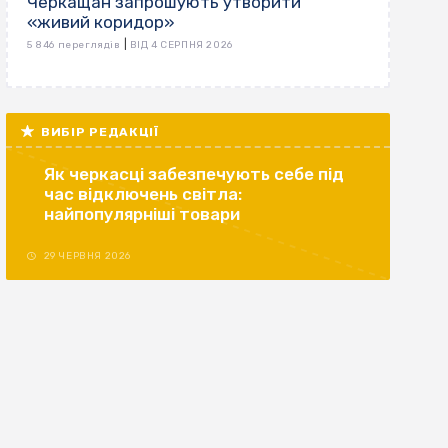
Черкащан запрошують утворити
«живий коридор»
|
5 846 переглядів
ВІД 4 СЕРПНЯ 2026
ВИБІР РЕДАКЦІЇ
Як черкасці забезпечують себе під
час відключень світла:
найпопулярніші товари
29 ЧЕРВНЯ 2026