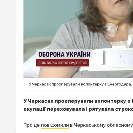
У Черкасах прооперували волонтерку з Енергодара, я
У Черкасах прооперували волонтерку з Е
окупації переховувала і рятувала строко
Про це
повідомили
в Черкаському обласному 