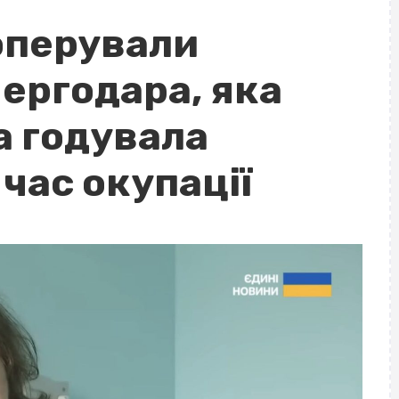
оперували
ергодара, яка
а годувала
 час окупації