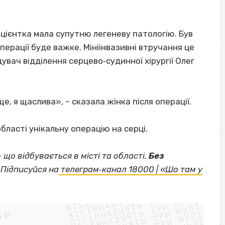
ацієнтка мала супутню легеневу патологію. Був
перації буде важке. Мініінвазивні втручання це
увач відділення серцево‐судинної хірургії Олег
, я щаслива», – сказала жінка після операції.
бласті унікальну операцію на серці.
— що відбувається в місті та області.
Без
Підписуйся на
телеграм‐канал 18000 | «Шо там у
ВІСІМНАДЦЯТЬ ТРИ НУЛІ
ВІСІМНАДЦЯТЬ ТРИ НУЛІ
ВІСІМНАДЦЯТЬ ТРИ НУЛІ
ВІСІМНАДЦЯТЬ ТРИ НУЛІ
ВІСІМНАДЦЯТЬ ТРИ НУЛІ
k