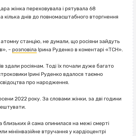
одара жінка переховувала і рятувала 68
о за кілька днів до повномасштабного вторгнення
а атомну станцію, не думали, що росіяни зайдуть
в», –
розповіла
Ірина Руденко в коментарі «ТСН».
в здали росіянам. Тоді їх почали дуже багато
строковики Ірині Руденко вдалося таємно
і свідоцтва про народження.
сени 2022 року. За словами жінки, за дві години
арештувати.
 близьких й сама опинилася на межі смерті
ли мініінвазійне втручання у кардіоцентрі