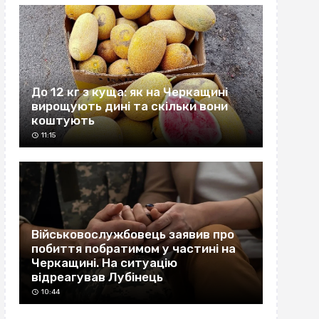
До 12 кг з куща: як на Черкащині
вирощують дині та скільки вони
коштують
11:15
Військовослужбовець заявив про
побиття побратимом у частині на
Черкащині. На ситуацію
відреагував Лубінець
10:44