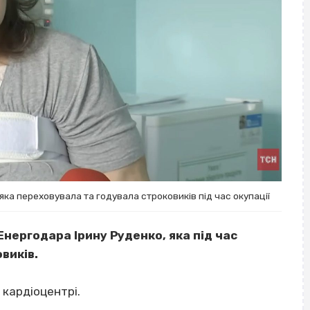
ка переховувала та годувала строковиків під час окупації
нергодара Ірину Руденко, яка під час
виків.
кардіоцентрі.