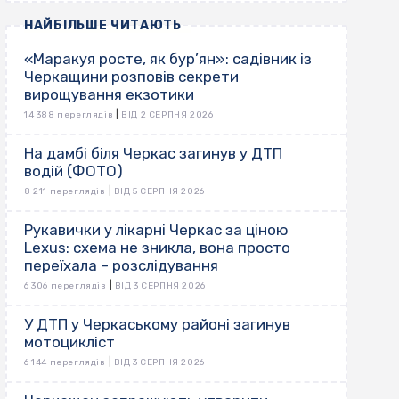
НАЙБІЛЬШЕ ЧИТАЮТЬ
«Маракуя росте, як бур’ян»: садівник із
Черкащини розповів секрети
вирощування екзотики
|
14 388 переглядів
ВІД 2 СЕРПНЯ 2026
На дамбі біля Черкас загинув у ДТП
водій (ФОТО)
|
8 211 переглядів
ВІД 5 СЕРПНЯ 2026
Рукавички у лікарні Черкас за ціною
Lexus: схема не зникла, вона просто
переїхала – розслідування
|
6 306 переглядів
ВІД 3 СЕРПНЯ 2026
У ДТП у Черкаському районі загинув
мотоцикліст
|
6 144 переглядів
ВІД 3 СЕРПНЯ 2026