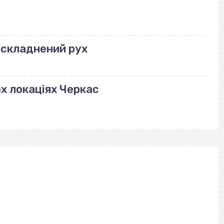
ускладнений рух
ох локаціях Черкас