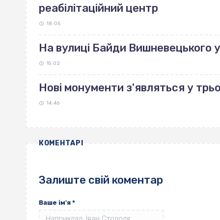
реабілітаційний центр
18:05
На вулиці Байди Вишневецького 
15:02
Нові монументи з'являться у трь
14:46
КОМЕНТАРІ
Залиште свій коментар
Ваше ім'я
*