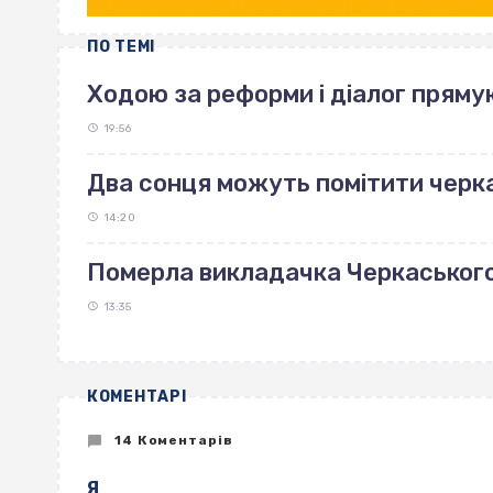
ПО ТЕМІ
Ходою за реформи і діалог пряму
19:56
Два сонця можуть помітити черка
14:20
Померла викладачка Черкаськог
13:35
КОМЕНТАРІ
14 Коментарів
Я