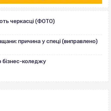
ють черкасці (ФОТО)
щани: причина у спеці (виправлено)
о бізнес-коледжу