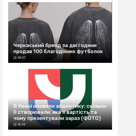
Черкаський бренд за дві години
продав 100 благодійних футболок
18:07
В Умані оновили айдентику: скільки
її створювали, яка її вартість та
чому презентували зараз (ФОТО)
12:02