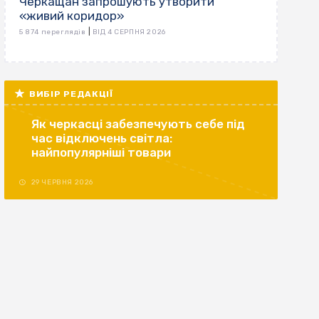
Черкащан запрошують утворити
«живий коридор»
|
5 874 переглядів
ВІД 4 СЕРПНЯ 2026
ВИБІР РЕДАКЦІЇ
Як черкасці забезпечують себе під
час відключень світла:
найпопулярніші товари
29 ЧЕРВНЯ 2026