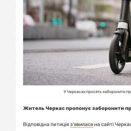
У Черкасах просять заборонити п
Житель Черкас пропонує заборонити про
Відповідна петиція
з’явилася
на сайті Черкас