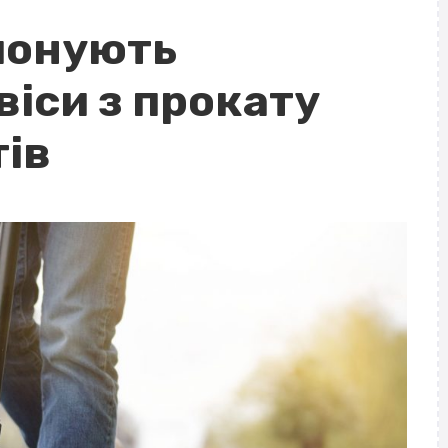
понують
віси з прокату
ів