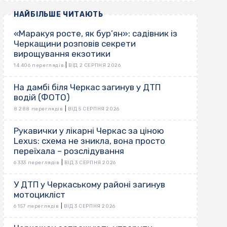
НАЙБІЛЬШЕ ЧИТАЮТЬ
«Маракуя росте, як бур’ян»: садівник із
Черкащини розповів секрети
вирощування екзотики
|
14 406 переглядів
ВІД 2 СЕРПНЯ 2026
На дамбі біля Черкас загинув у ДТП
водій (ФОТО)
|
8 288 переглядів
ВІД 5 СЕРПНЯ 2026
Рукавички у лікарні Черкас за ціною
Lexus: схема не зникла, вона просто
переїхала – розслідування
|
6 333 переглядів
ВІД 3 СЕРПНЯ 2026
У ДТП у Черкаському районі загинув
мотоцикліст
|
6 157 переглядів
ВІД 3 СЕРПНЯ 2026