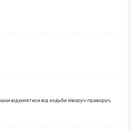
шки відхилятися від ходьби ліворуч‐праворуч,