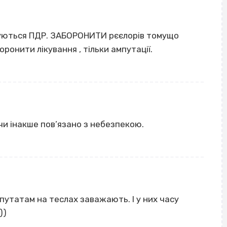
муються ПДР. ЗАБОРОНИТИ рєєлорів томущо
оронити лікування , тільки ампутації.
чи інакше пов’язано з небезпекою.
путатам на теслах заважають. І у них часу
))