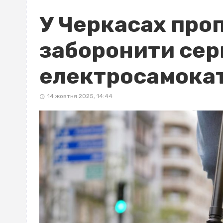
У Черкасах про
заборонити сер
електросамокат
14 жовтня 2025, 14:44