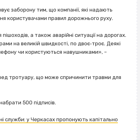
ує заборону тим, що компанії, які надають
ня користувачами правил дорожнього руху.
ішоходів, а також аварійні ситуації на дорогах.
ами на великій швидкості, по двоє‐троє. Деякі
елефону чи користуються навушниками», –
ред тротуару, що може спричинити травми для
набрати 500 підписів.
ні служби: у Черкасах пропонують капітально