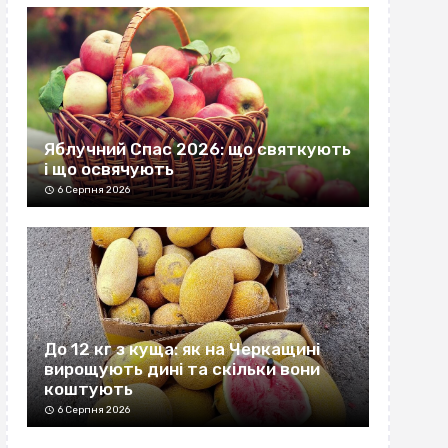
Яблучний Спас 2026: що святкують
і що освячують
6 Серпня 2026
До 12 кг з куща: як на Черкащині
вирощують дині та скільки вони
коштують
6 Серпня 2026