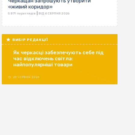
Черкащан запрошують утворити
«живий коридор»
|
5 871 переглядів
ВІД 4 СЕРПНЯ 2026
ВИБІР РЕДАКЦІЇ
Як черкасці забезпечують себе під
час відключень світла:
найпопулярніші товари
29 ЧЕРВНЯ 2026