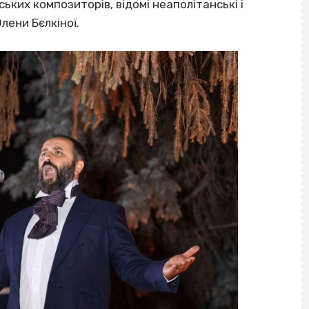
ських композиторів, відомі неаполітанські і
лени Бєлкіної.