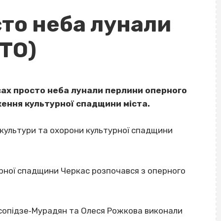
сто неба лунали
ОТО)
касах просто неба лунали перлини оперного
ження культурної спадщини міста.
культури та охорони культурної спадщини
урної спадщини Черкас розпочався з оперного
сопідзе‐Мурадян та Олеся Рожкова виконали