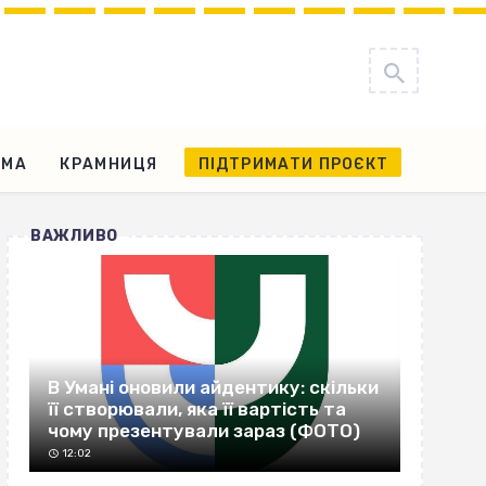
АМА
КРАМНИЦЯ
ПІДТРИМАТИ ПРОЄКТ
ВАЖЛИВО
В Умані оновили айдентику: скільки
її створювали, яка її вартість та
чому презентували зараз (ФОТО)
12:02