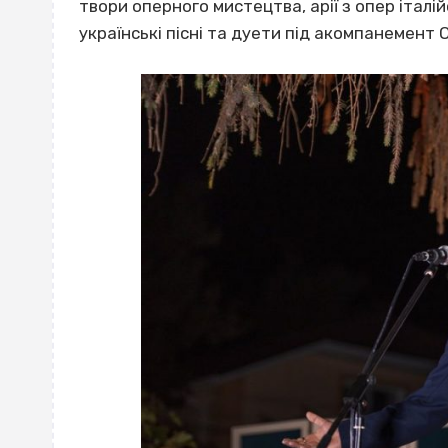
твори оперного мистецтва, арії з опер італій
українські пісні та дуети під акомпанемент О