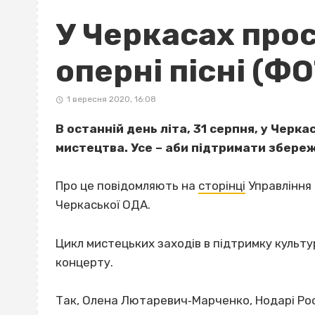
У Черкасах про
оперні пісні (Ф
1 вересня 2020, 16:08
В останній день літа, 31 серпня, у Чер
мистецтва. Усе – аби підтримати збере
Про це повідомляють на
сторінці
Управління 
Черкаської ОДА.
Цикл мистецьких заходів в підтримку культ
концерту.
Так, Олена Лютаревич‐Марченко, Нодарі Ро