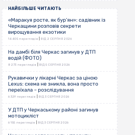
НАЙБІЛЬШЕ ЧИТАЮТЬ
«Маракуя росте, як бур’ян»: садівник із
Черкащини розповів секрети
вирощування екзотики
|
14 405 переглядів
ВІД 2 СЕРПНЯ 2026
На дамбі біля Черкас загинув у ДТП
водій (ФОТО)
|
8 273 переглядів
ВІД 5 СЕРПНЯ 2026
Рукавички у лікарні Черкас за ціною
Lexus: схема не зникла, вона просто
переїхала – розслідування
|
6 329 переглядів
ВІД 3 СЕРПНЯ 2026
У ДТП у Черкаському районі загинув
мотоцикліст
|
6 155 переглядів
ВІД 3 СЕРПНЯ 2026