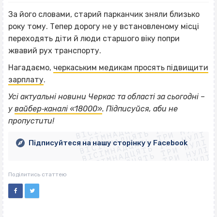
За його словами, старий парканчик зняли близько
року тому. Тепер дорогу не у встановленому місці
переходять діти й люди старшого віку попри
жвавий рух транспорту.
Нагадаємо,
черкаським медикам просять підвищити
зарплату
.
Усі актуальні новини Черкас та області за сьогодні –
ВІСІМНАДЦЯТЬ ТРИ НУЛІ
у
вайбер‐каналі «18000»
. Підписуйся, аби не
ВІСІМНАДЦЯТЬ ТРИ НУЛІ
ВІСІМНАДЦЯТЬ ТРИ НУЛІ
пропустити!
ВІСІМНАДЦЯТЬ ТРИ НУЛІ
ВІСІМНАДЦЯТЬ ТРИ НУЛІ
ВІСІМНАДЦЯТЬ ТРИ НУЛІ
Підписуйтеся на нашу сторінку у Facebook
ВІСІМНАДЦЯТЬ ТРИ НУЛІ
ВІСІМНАДЦЯТЬ ТРИ НУЛІ
Поділитись статтею