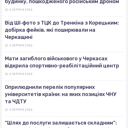
будинку, пошкодженого російським дроном
6 СЕРПНЯ 2026
Від ШІ‐фото з ТЦК до Тренкіна з Корецьким:
добірка фейків, які поширювали на
Черкащині
6 СЕРПНЯ 2026
Мати загиблого військового у Черкасах
відкрила спортивно-реабілітаційний центр
6 СЕРПНЯ 2026
Оприлюднили перелік популярних
університетів країни: на яких позиціях ЧНУ
та ЧДТУ
6 СЕРПНЯ 2026
“Шлях до послуги залишається складним”: