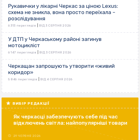
Рукавички у лікарні Черкас за ціною Lexus:
схема не зникла, вона просто переїхала –
розслідування
|
6 313 переглядів
ВІД 3 СЕРПНЯ 2026
У ДТП у Черкаському районі загинув
мотоцикліст
|
6 147 переглядів
ВІД 3 СЕРПНЯ 2026
Черкащан запрошують утворити «живий
коридор»
|
5 846 переглядів
ВІД 4 СЕРПНЯ 2026
ВИБІР РЕДАКЦІЇ
Як черкасці забезпечують себе під час
відключень світла: найпопулярніші товари
29 ЧЕРВНЯ 2026