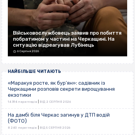
Військовослужбовець заявив про побиття
побратимом у частині на Черкащині. На
ситуацію відреагував Лубінець
6 Серпня 2026
НАЙБІЛЬШЕ ЧИТАЮТЬ
«Маракуя росте, як бур’ян»: садівник із
Черкащини розповів секрети вирощування
екзотики
|
14 394 переглядів
ВІД 2 СЕРПНЯ 2026
На дамбі біля Черкас загинув у ДТП водій
(ФОТО)
|
8 240 переглядів
ВІД 5 СЕРПНЯ 2026