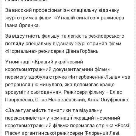
За високий професіоналізм спеціальну відзнаку
журі отримав фільм «У нашій синагозі» режисера
Івана Орленка.
За відсутність фальшу та легкість режисерського
погляду спеціальну відзнаку журі отримав фільм
«Нормальна» режисерки Діана Горбань.
У номінації «Кращий український
короткометражний документальний фільм»
перемогу здобула стрічка «Інтербачення‐Львів» «за
ретрансляцію минулого, яка допомагає краще
зрозуміти сьогодення». Режисери фільму – Еліас
Паврулеско, Стас Мензелевський, Анна Онуфрієнко.
«За актуальність тематики та візуальну
переконливість» у номінації «кращий іноземний
короткометражний фільм» перемогла стрічка «Fossil
Place» аргентинської режисерки Флоренції Леві.