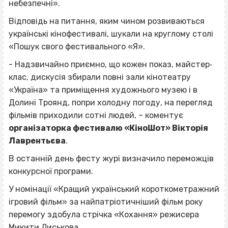
небезпечні».
Відповідь на питання, яким чином розвиваються
українські кінофестивалі, шукали на круглому столі
«Пошук свого фестивального «Я».
- Надзвичайно приємно, що кожен показ, майстер‐
клас, дискусія збирали повні зали кінотеатру
«Україна» та приміщення художнього музею і в
Долині Троянд, попри холодну погоду, на перегляд
фільмів приходили сотні людей, – коментує
організаторка фестивалю «КіноШот» Вікторія
Лаврентьєва
.
В останній день фесту журі визначило переможців
конкурсної програми.
У номінації «Кращий український короткометражний
ігровий фільм» за найпатріотичніший фільм року
перемогу здобула стрічка «Кохання» режисера
Микити Лиськова.