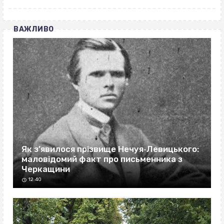
ВАЖЛИВО
Як з’явилося прізвище Нечуя‐Левицького:
маловідомий факт про письменника з
Черкащини
12:40