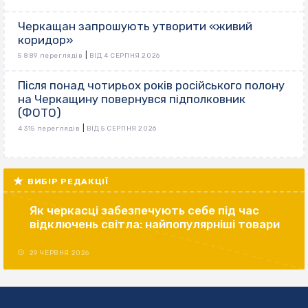
Черкащан запрошують утворити «живий
коридор»
|
5 889 переглядів
ВІД 4 СЕРПНЯ 2026
Після понад чотирьох років російського полону
на Черкащину повернувся підполковник
(ФОТО)
|
4 315 переглядів
ВІД 5 СЕРПНЯ 2026
ВИБІР РЕДАКЦІЇ
Як черкасці забезпечують себе під час
відключень світла: найпопулярніші товари
29 ЧЕРВНЯ 2026