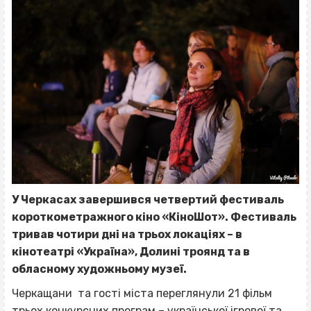
У Черкасах завершився четвертий фестиваль
короткометражного кіно «КіноШот».
Фестиваль
тривав чотири дні на трьох локаціях – в
кінотеатрі «Україна», Долині троянд та в
обласному художньому музеї.
Черкащани та гості міста переглянули 21 фільм
трьох конкурсних програм – української ігрової та