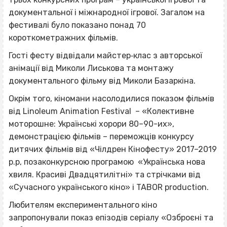
документальної і міжнародної ігрової. Загалом на
фестивалі було показано понад 70
короткометражних фільмів.
Гості фесту відвідали майстер‐клас з авторської
анімації від Миколи Лиськова та монтажу
документального фільму від Миколи Базаркіна.
Окрім того, кіномани насолодилися показом фільмів
від Linoleum Animation Festival – «Колективне
моторошне: Українські хорори 80–90-их»,
демонстрацією фільмів – переможців конкурсу
дитячих фільмів від «Чілдрен Кінофесту» 2017–2019
р.р, позаконкурсною програмою «Українська нова
хвиля. Красиві Двадцятилітні» та стрічками від
«Сучасного українського кіно» і TABOR production.
Любителям експериментального кіно
запропонували показ епізодів серіалу «Озброєні та