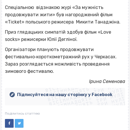
Спеціальною відзнакою журі «За мужність
продовжувати жити» був нагороджений фільм
«Ticket» польського режисера Микити Танаджіна.
Приз глядацьких симпатій здобув фільм «Love
socks» режисерки Юлії Дегліної.
Організатори планують продовжувати
фестивально‐короткометражний рух у Черкасах.
Зараз розглядається можливість проведення
зимового фестивалю.
ВІСІМНАДЦЯТЬ ТРИ НУЛІ
ВІСІМНАДЦЯТЬ ТРИ НУЛІ
ВІСІМНАДЦЯТЬ ТРИ НУЛІ
Ірина Семенова
ВІСІМНАДЦЯТЬ ТРИ НУЛІ
ВІСІМНАДЦЯТЬ ТРИ НУЛІ
ВІСІМНАДЦЯТЬ ТРИ НУЛІ
Підписуйтеся на нашу сторінку у Facebook
ВІСІМНАДЦЯТЬ ТРИ НУЛІ
ВІСІМНАДЦЯТЬ ТРИ НУЛІ
Поділитись статтею