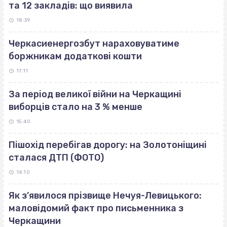
та 12 закладів: що виявила
18:39
Черкасиенергозбут нараховуватиме
боржникам додаткові кошти
17:11
За період великої війни на Черкащині
виборців стало на 3 % менше
15:40
Пішохід перебігав дорогу: на Золотоніщині
сталася ДТП (ФОТО)
14:10
Як з’явилося прізвище Нечуя-Левицького:
маловідомий факт про письменника з
Черкащини