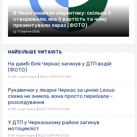
В Умані оновили айдентику: скільки її
створювали, яка її вартість та чому
презентували зараз (ФОТО)
7 Серпня 2026
НАЙБІЛЬШЕ ЧИТАЮТЬ
На дамбі біля Черкас загинув у ДТП водій
(ФОТО)
|
8 324 переглядів
ВІД 5 СЕРПНЯ 2026
Рукавички у лікарні Черкас за ціною Lexus:
схема не зникла, вона просто переїхала –
розслідування
|
6 343 переглядів
ВІД 3 СЕРПНЯ 2026
У ДТП у Черкаському районі загинув
мотоцикліст
|
6 161 переглядів
ВІД 3 СЕРПНЯ 2026