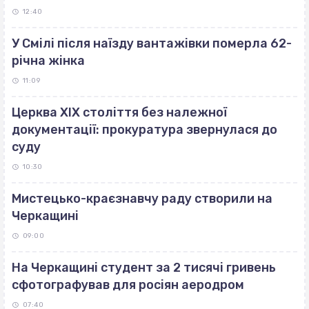
12:40
У Смілі після наїзду вантажівки померла 62-
річна жінка
11:09
Церква ХІХ століття без належної
документації: прокуратура звернулася до
суду
10:30
Мистецько-краєзнавчу раду створили на
Черкащині
09:00
На Черкащині студент за 2 тисячі гривень
сфотографував для росіян аеродром
07:40