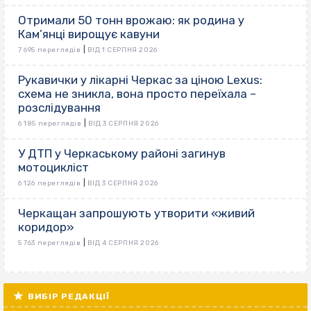
Отримали 50 тонн врожаю: як родина у
Кам’янці вирощує кавуни
|
7 695 переглядів
ВІД 1 СЕРПНЯ 2026
Рукавички у лікарні Черкас за ціною Lexus:
схема не зникла, вона просто переїхала –
розслідування
|
6 185 переглядів
ВІД 3 СЕРПНЯ 2026
У ДТП у Черкаському районі загинув
мотоцикліст
|
6 126 переглядів
ВІД 3 СЕРПНЯ 2026
Черкащан запрошують утворити «живий
коридор»
|
5 763 переглядів
ВІД 4 СЕРПНЯ 2026
ВИБІР РЕДАКЦІЇ