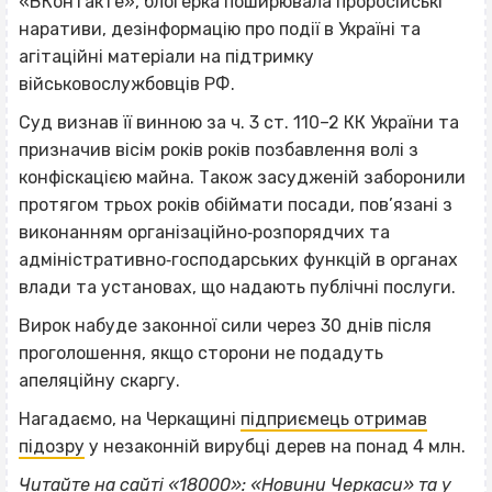
«ВКонтакте», блогерка поширювала проросійські
наративи, дезінформацію про події в Україні та
агітаційні матеріали на підтримку
військовослужбовців РФ.
Суд визнав її винною за ч. 3 ст. 110–2 КК України та
призначив вісім років років позбавлення волі з
конфіскацією майна. Також засудженій заборонили
протягом трьох років обіймати посади, пов’язані з
виконанням організаційно‐розпорядчих та
адміністративно‐господарських функцій в органах
влади та установах, що надають публічні послуги.
Вирок набуде законної сили через 30 днів після
проголошення, якщо сторони не подадуть
апеляційну скаргу.
Нагадаємо, на Черкащині
підприємець отримав
підозру
у незаконній вирубці дерев на понад 4 млн.
Читайте на сайті «18000»: «
Новини Черкаси
» та у