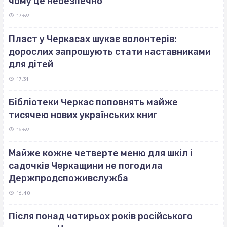
чому це небезпечно
17:59
Пласт у Черкасах шукає волонтерів:
дорослих запрошують стати наставниками
для дітей
17:31
Бібліотеки Черкас поповнять майже
тисячею нових українських книг
16:59
Майже кожне четверте меню для шкіл і
садочків Черкащини не погодила
Держпродспоживслужба
16:40
Після понад чотирьох років російського