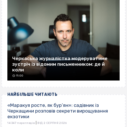
Черкаська журналістка модеруватиме
зустріч із відомим письменником: де й
коли
11:00
НАЙБІЛЬШЕ ЧИТАЮТЬ
«Маракуя росте, як бур’ян»: садівник із
Черкащини розповів секрети вирощування
екзотики
|
14 347 переглядів
ВІД 2 СЕРПНЯ 2026