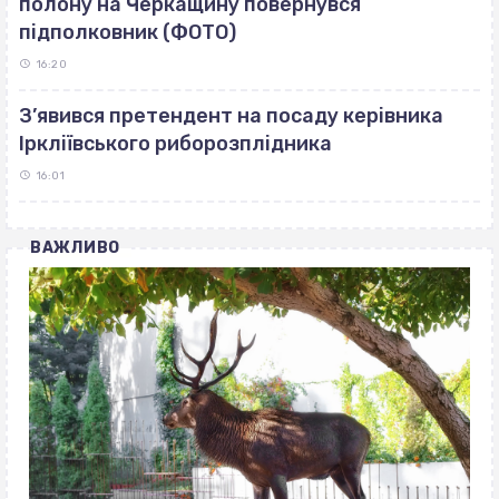
полону на Черкащину повернувся
підполковник (ФОТО)
16:20
З’явився претендент на посаду керівника
Іркліївського риборозплідника
16:01
ВАЖЛИВО