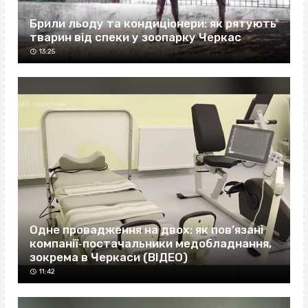
Брили льоду та кондиціонери: як рятують
тварин від спеки у зоопарку Черкас
13:25
Одне провадження на двох: як пов’язані
компанії‐постачальники медобладнання,
зокрема в Черкаси (ВІДЕО)
11:42