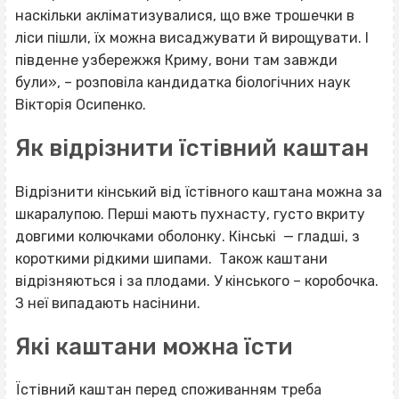
наскільки акліматизувалися, що вже трошечки в
ліси пішли, їх можна висаджувати й вирощувати. І
південне узбережжя Криму, вони там завжди
були», – розповіла кандидатка біологічних наук
Вікторія Осипенко.
Як відрізнити їстівний каштан
Відрізнити кінський від їстівного каштана можна за
шкаралупою. Перші мають пухнасту, густо вкриту
довгими колючками оболонку. Кінські — гладші, з
короткими рідкими шипами. Також каштани
відрізняються і за плодами. У кінського – коробочка.
З неї випадають насінини.
Які каштани можна їсти
Їстівний каштан перед споживанням треба