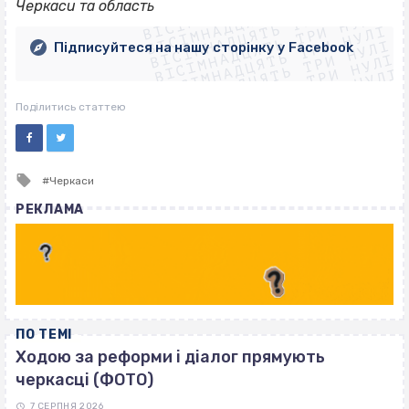
ВІСІМНАДЦЯТЬ ТРИ НУЛІ
ВІСІМНАДЦЯТЬ ТРИ НУЛІ
ВІСІМНАДЦЯТЬ ТРИ НУЛІ
Черкаси та область
ВІСІМНАДЦЯТЬ ТРИ НУЛІ
ВІСІМНАДЦЯТЬ ТРИ НУЛІ
ВІСІМНАДЦЯТЬ ТРИ НУЛІ
Підписуйтеся на нашу сторінку у Facebook
ВІСІМНАДЦЯТЬ ТРИ НУЛІ
ВІСІМНАДЦЯТЬ ТРИ НУЛІ
Поділитись статтею
Tagged
Черкаси
with
РЕКЛАМА
ПО ТЕМІ
Ходою за реформи і діалог прямують
черкасці (ФОТО)
7 СЕРПНЯ 2026