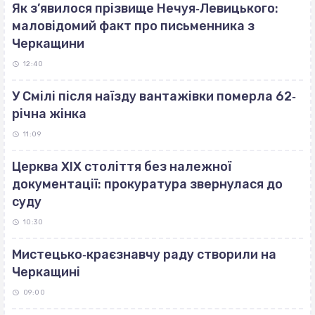
Як з’явилося прізвище Нечуя‐Левицького:
маловідомий факт про письменника з
Черкащини
12:40
У Смілі після наїзду вантажівки померла 62‐
річна жінка
11:09
Церква ХІХ століття без належної
документації: прокуратура звернулася до
суду
10:30
Мистецько‐краєзнавчу раду створили на
Черкащині
09:00