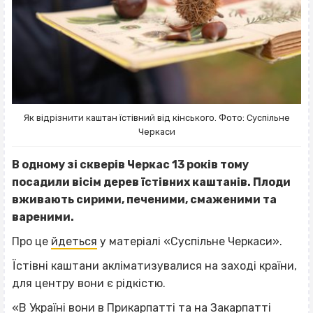
Як відрізнити каштан їстівний від кінського. Фото: Суспільне
Черкаси
В одному зі скверів Черкас 13 років тому
посадили вісім дерев їстівних каштанів. Плоди
вживають сирими, печеними, смаженими та
вареними.
Про це
йдеться
у матеріалі «Суспільне Черкаси».
Їстівні каштани акліматизувалися на заході країни,
для центру вони є рідкістю.
«В Україні вони в Прикарпатті та на Закарпатті