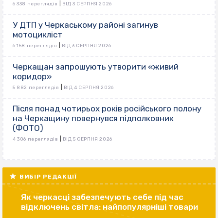
|
6 338 переглядів
ВІД 3 СЕРПНЯ 2026
У ДТП у Черкаському районі загинув
мотоцикліст
|
6 158 переглядів
ВІД 3 СЕРПНЯ 2026
Черкащан запрошують утворити «живий
коридор»
|
5 882 переглядів
ВІД 4 СЕРПНЯ 2026
Після понад чотирьох років російського полону
на Черкащину повернувся підполковник
(ФОТО)
|
4 306 переглядів
ВІД 5 СЕРПНЯ 2026
ВИБІР РЕДАКЦІЇ
Як черкасці забезпечують себе під час
відключень світла: найпопулярніші товари