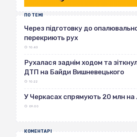
ПО ТЕМІ
Через підготовку до опалювально
перекриють рух
10:40
Рухалася заднім ходом та зіткнул
ДТП на Байди Вишневецького
10:22
У Черкасах спрямують 20 млн на 
09:00
КОМЕНТАРІ