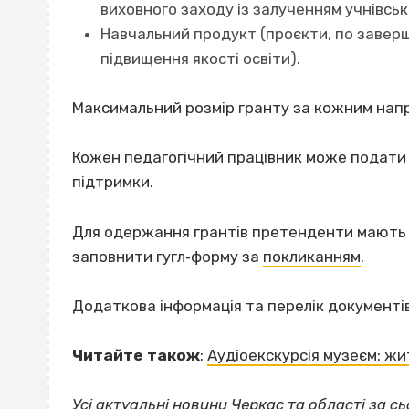
виховного заходу із залученням учнівсько
Навчальний продукт (проєкти, по завер
підвищення якості освіти).
Максимальний розмір гранту за кожним нап
Кожен педагогічний працівник може подати 
підтримки.
Для одержання грантів претенденти мають з
заповнити гугл‐форму за
покликанням
.
Додаткова інформація та перелік документ
Читайте також
:
Аудіоекскурсія музеєм: ж
Усі актуальні новини Черкас та області за сь