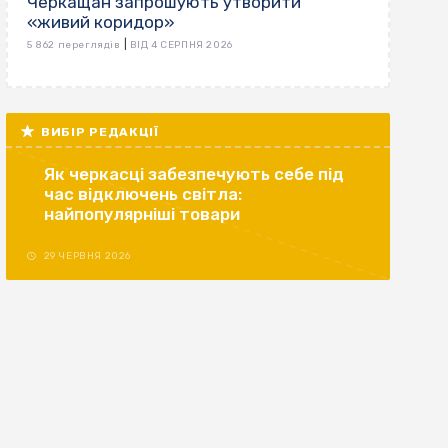
Черкащан запрошують утворити
«живий коридор»
|
5 862 переглядів
ВІД 4 СЕРПНЯ 2026
ВИБІР РЕДАКЦІЇ
Як черкасці забезпечують себе під
час відключень світла:
найпопулярніші товари
29 ЧЕРВНЯ 2026