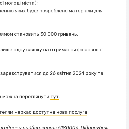
ї молоді міста);
шенню яких буде розроблено матеріали для
рямом становить 30 000 гривень.
лише одну заявку на отримання фінансової
ареєструватися до 26 квітня 2024 року та
ів можна переглянути
тут
.
ителям Черкас доступна нова послуга
огодні – у
вайбер‐каналі «18000»
. Підписуйся,