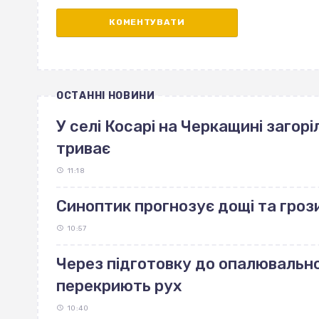
ОСТАННІ НОВИНИ
У селі Косарі на Черкащині загорі
триває
11:18
Синоптик прогнозує дощі та грози
10:57
Через підготовку до опалювально
перекриють рух
10:40