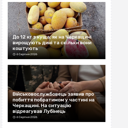
До 12 кг з куща: як на Черкащині
вирощують дині та скільки вони
коштують
6 Серпня 2026
Військовослужбовець заявив про
побиття побратимом у частині на
Черкащині. На ситуацію
відреагував Лубінець
6 Серпня 2026