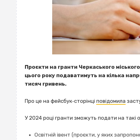
Проєкти на гранти Черкаського міського 
цього року подаватимуть на кілька напр
тисяч гривень.
Про це на фейсбук‐сторінці
повідомила
засту
У 2024 році гранти зможуть подати на такі о
Освітній івент (проєкти, у яких запропо