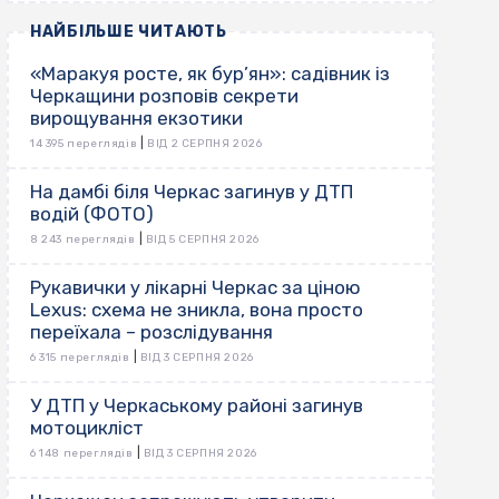
НАЙБІЛЬШЕ ЧИТАЮТЬ
«Маракуя росте, як бур’ян»: садівник із
Черкащини розповів секрети
вирощування екзотики
|
14 395 переглядів
ВІД 2 СЕРПНЯ 2026
На дамбі біля Черкас загинув у ДТП
водій (ФОТО)
|
8 243 переглядів
ВІД 5 СЕРПНЯ 2026
Рукавички у лікарні Черкас за ціною
Lexus: схема не зникла, вона просто
переїхала – розслідування
|
6 315 переглядів
ВІД 3 СЕРПНЯ 2026
У ДТП у Черкаському районі загинув
мотоцикліст
|
6 148 переглядів
ВІД 3 СЕРПНЯ 2026