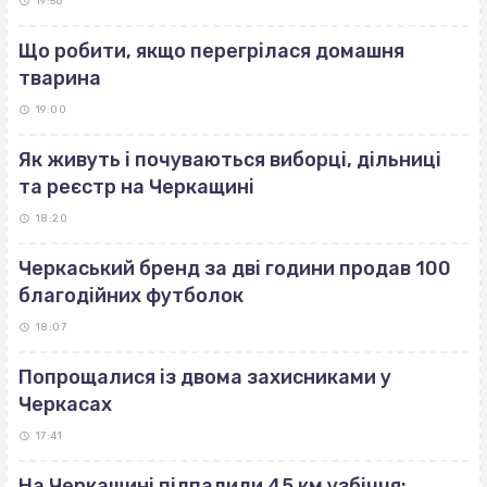
19:56
Що робити, якщо перегрілася домашня
тварина
19:00
Як живуть і почуваються виборці, дільниці
та реєстр на Черкащині
18:20
Черкаський бренд за дві години продав 100
благодійних футболок
18:07
Попрощалися із двома захисниками у
Черкасах
17:41
На Черкащині підпалили 45 км узбіччя: