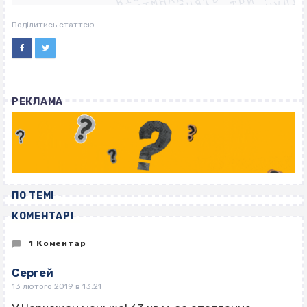
ВІСІМНАДЦЯТЬ ТРИ НУЛІ
ВІСІМНАДЦЯТЬ ТРИ НУЛІ
ВІСІМНАДЦЯТЬ ТРИ НУЛІ
Поділитись статтею
РЕКЛАМА
ПО ТЕМІ
КОМЕНТАРІ
1 Коментар
Сергей
13 лютого 2019 в 13:21