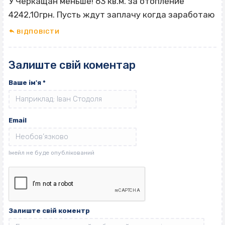
У Черкащан меньше! 63 кв.м. за отопление
4242,10грн. Пусть ждут заплачу когда заработаю
ВІДПОВІCТИ
Залиште свій коментар
Ваше ім'я
*
Email
Залиште свій коментр