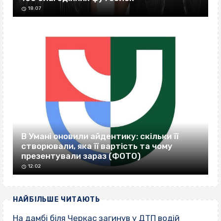
18:07
В Умані оновили айдентику: скільки її
створювали, яка її вартість та чому
презентували зараз (ФОТО)
12:02
НАЙБІЛЬШЕ ЧИТАЮТЬ
На дамбі біля Черкас загинув у ДТП водій