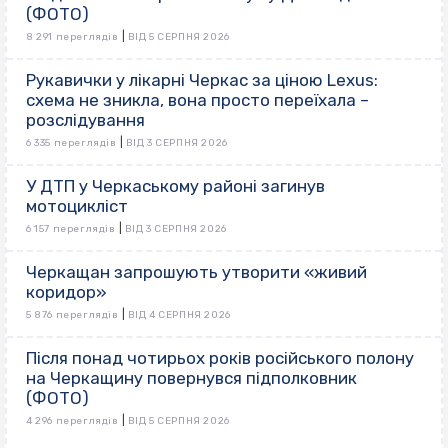
(ФОТО)
|
8 291 переглядів
ВІД 5 СЕРПНЯ 2026
Рукавички у лікарні Черкас за ціною Lexus:
схема не зникла, вона просто переїхала –
розслідування
|
6 335 переглядів
ВІД 3 СЕРПНЯ 2026
У ДТП у Черкаському районі загинув
мотоцикліст
|
6 157 переглядів
ВІД 3 СЕРПНЯ 2026
Черкащан запрошують утворити «живий
коридор»
|
5 876 переглядів
ВІД 4 СЕРПНЯ 2026
Після понад чотирьох років російського полону
на Черкащину повернувся підполковник
(ФОТО)
|
4 296 переглядів
ВІД 5 СЕРПНЯ 2026