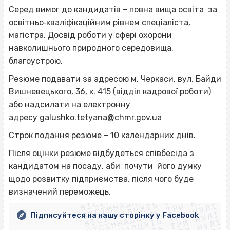
Серед вимог до кандидатів – повна вища освіта за
освітньо‐кваліфікаційним рівнем спеціаліста,
магістра. Досвід роботи у сфері охорони
навколишнього природного середовища,
благоустрою.
Резюме подавати за адресою м. Черкаси, вул. Байди
Вишневецького, 36, к. 415 (відділ кадрової роботи)
або надсилати на електронну
адресу
galushko.tetyana@chmr.gov.ua
Строк подання резюме – 10 календарних днів.
Після оцінки резюме відбудеться співбесіда з
кандидатом на посаду, аби почути його думку
ВІСІМНАДЦЯТЬ ТРИ НУЛІ
щодо розвитку підприємства, після чого буде
ВІСІМНАДЦЯТЬ ТРИ НУЛІ
ВІСІМНАДЦЯТЬ ТРИ НУЛІ
визначений переможець.
ВІСІМНАДЦЯТЬ ТРИ НУЛІ
ВІСІМНАДЦЯТЬ ТРИ НУЛІ
Підписуйтеся на нашу сторінку у Facebook