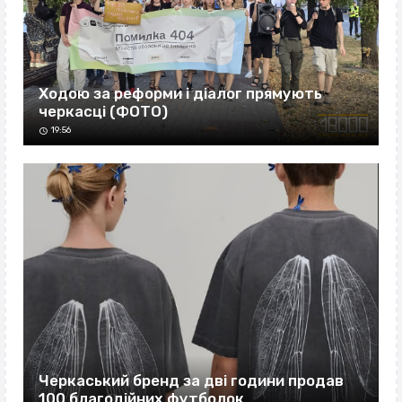
Ходою за реформи і діалог прямують
черкасці (ФОТО)
19:56
Черкаський бренд за дві години продав
100 благодійних футболок