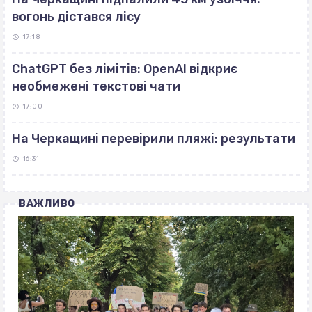
вогонь дістався лісу
17:18
ChatGPT без лімітів: OpenAI відкриє
необмежені текстові чати
17:00
На Черкащині перевірили пляжі: результати
16:31
ВАЖЛИВО