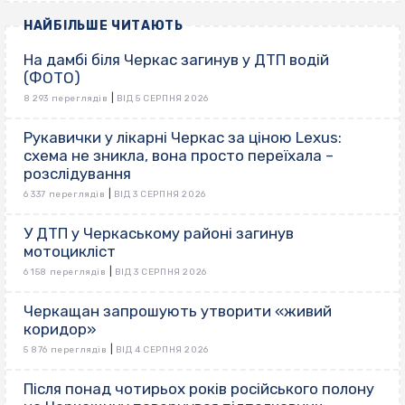
НАЙБІЛЬШЕ ЧИТАЮТЬ
На дамбі біля Черкас загинув у ДТП водій
(ФОТО)
|
8 293 переглядів
ВІД 5 СЕРПНЯ 2026
Рукавички у лікарні Черкас за ціною Lexus:
схема не зникла, вона просто переїхала –
розслідування
|
6 337 переглядів
ВІД 3 СЕРПНЯ 2026
У ДТП у Черкаському районі загинув
мотоцикліст
|
6 158 переглядів
ВІД 3 СЕРПНЯ 2026
Черкащан запрошують утворити «живий
коридор»
|
5 876 переглядів
ВІД 4 СЕРПНЯ 2026
Після понад чотирьох років російського полону