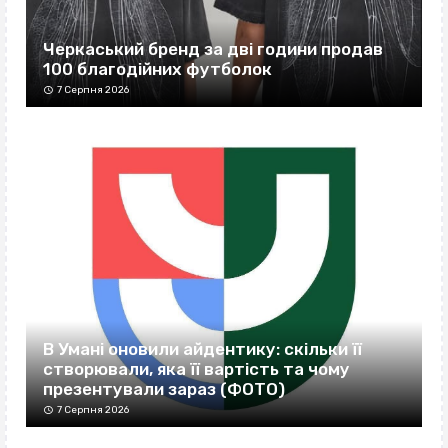
Черкаський бренд за дві години продав
100 благодійних футболок
7 Серпня 2026
В Умані оновили айдентику: скільки її
створювали, яка її вартість та чому
презентували зараз (ФОТО)
7 Серпня 2026