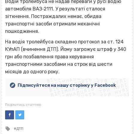
Водій тролейбуса не надав переваги у русі водію
автомобіля ВАЗ‐2111. У результаті сталося
зіткнення. Постраждалих немає, обидва
транспортні засоби отримали механічні
пошкодження.
На водія тролейбуса складено протокол за ст. 124
КУпАП (вчинення ДТП). Йому загрожує штраф у 340
грн або позбавлення права керування
ВІСІМНАДЦЯТЬ ТРИ НУЛІ
транспортними засобами на строк від шести
ВІСІМНАДЦЯТЬ ТРИ НУЛІ
ВІСІМНАДЦЯТЬ ТРИ НУЛІ
місяців до одного року.
ВІСІМНАДЦЯТЬ ТРИ НУЛІ
ВІСІМНАДЦЯТЬ ТРИ НУЛІ
ВІСІМНАДЦЯТЬ ТРИ НУЛІ
Підписуйтеся на нашу сторінку у Facebook
ВІСІМНАДЦЯТЬ ТРИ НУЛІ
ВІСІМНАДЦЯТЬ ТРИ НУЛІ
Поділитись статтею
Tagged
ДТП
with