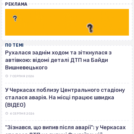
РЕКЛАМА
ПО ТЕМІ
Рухалася заднім ходом та зіткнулася з
автівкою: відомі деталі ДТП на Байди
Вишневецького
7 СЕРПНЯ 2026
У Черкасах поблизу Центрального стадіону
сталася аварія. На місці працює швидка
(ВІДЕО)
4 СЕРПНЯ 2026
"Зізнався, що випив після аварії": у Черкасах