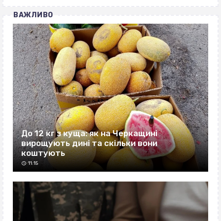
ВАЖЛИВО
До 12 кг з куща: як на Черкащині
вирощують дині та скільки вони
коштують
11:15