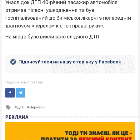
Унаслідок ДТП 40‐річний пасажир автомобіля
отримав тілесні ушкодження та був
госпіталізований до 3‐ї міської лікарні з попереднім
діагнозом «перелом кісток правої руки».
На місце було викликано слідчого ДТП.
ВІСІМНАДЦЯТЬ ТРИ НУЛІ
ВІСІМНАДЦЯТЬ ТРИ НУЛІ
ВІСІМНАДЦЯТЬ ТРИ НУЛІ
ВІСІМНАДЦЯТЬ ТРИ НУЛІ
ВІСІМНАДЦЯТЬ ТРИ НУЛІ
ВІСІМНАДЦЯТЬ ТРИ НУЛІ
Підписуйтеся на нашу сторінку у Facebook
ВІСІМНАДЦЯТЬ ТРИ НУЛІ
ВІСІМНАДЦЯТЬ ТРИ НУЛІ
Поділитись статтею
Tagged
ДТП
Черкаси
with
РЕКЛАМА