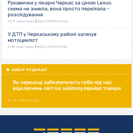
Рукавички у лікарні Черкас за ціною Lexus:
схема не зникла, вона просто переїхала –
розслідування
|
6 271 переглядів
ВІД 3 СЕРПНЯ 2026
У ДТП у Черкаському районі загинув
мотоцикліст
|
6 133 переглядів
ВІД 3 СЕРПНЯ 2026
ВИБІР РЕДАКЦІЇ
Як черкасці забезпечують себе під час
відключень світла: найпопулярніші товари
29 ЧЕРВНЯ 2026