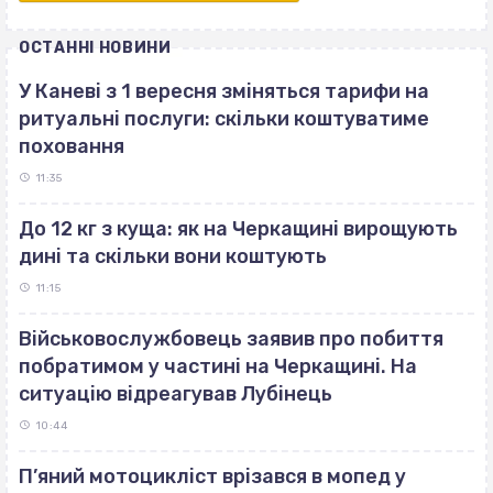
ОСТАННІ НОВИНИ
У Каневі з 1 вересня зміняться тарифи на
ритуальні послуги: скільки коштуватиме
поховання
11:35
До 12 кг з куща: як на Черкащині вирощують
дині та скільки вони коштують
11:15
Військовослужбовець заявив про побиття
побратимом у частині на Черкащині. На
ситуацію відреагував Лубінець
10:44
П’яний мотоцикліст врізався в мопед у