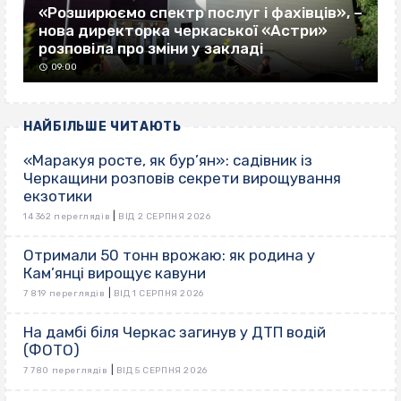
«Розширюємо спектр послуг і фахівців», –
нова директорка черкаської «Астри»
розповіла про зміни у закладі
09:00
НАЙБІЛЬШЕ ЧИТАЮТЬ
«Маракуя росте, як бур’ян»: садівник із
Черкащини розповів секрети вирощування
екзотики
|
14 362 переглядів
ВІД 2 СЕРПНЯ 2026
Отримали 50 тонн врожаю: як родина у
Кам’янці вирощує кавуни
|
7 819 переглядів
ВІД 1 СЕРПНЯ 2026
На дамбі біля Черкас загинув у ДТП водій
(ФОТО)
|
7 780 переглядів
ВІД 5 СЕРПНЯ 2026