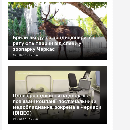
Брили льоду та кондиціонери: як
рятують тварин від спеки у
зоопарку Черкас
5 Серпня 2026
Одне провадження на двох: як
пов’язані компанії‐постачальники
медобладнання, зокрема в Черкаси
(ВІДЕО)
5 Серпня 2026