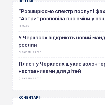
ПО ТЕМІ
“Розширюємо спектр послуг і фахі
“Астри” розповіла про зміни у зак
09:00
У Черкасах відкриють новий май
рослин
5 СЕРПНЯ 2026
Пласт у Черкасах шукає волонте
наставниками для дітей
5 СЕРПНЯ 2026
КОМЕНТАРІ