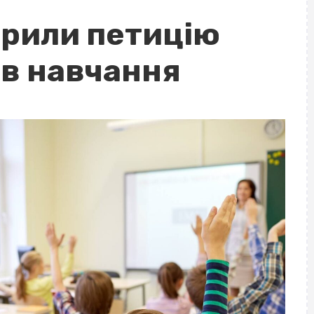
орили петицію
ів навчання