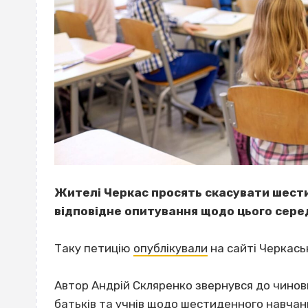
Жителі Черкас просять скасувати шести
відповідне опитування щодо цього серед
Таку петицію
опублікували
на сайті Черкаськ
Автор Андрій Скляренко звернувся до чинов
батьків та учнів щодо шестиденного навчан