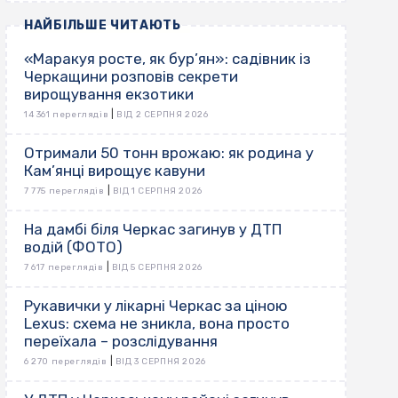
НАЙБІЛЬШЕ ЧИТАЮТЬ
«Маракуя росте, як бур’ян»: садівник із
Черкащини розповів секрети
вирощування екзотики
|
14 361 переглядів
ВІД 2 СЕРПНЯ 2026
Отримали 50 тонн врожаю: як родина у
Кам’янці вирощує кавуни
|
7 775 переглядів
ВІД 1 СЕРПНЯ 2026
На дамбі біля Черкас загинув у ДТП
водій (ФОТО)
|
7 617 переглядів
ВІД 5 СЕРПНЯ 2026
Рукавички у лікарні Черкас за ціною
Lexus: схема не зникла, вона просто
переїхала – розслідування
|
6 270 переглядів
ВІД 3 СЕРПНЯ 2026