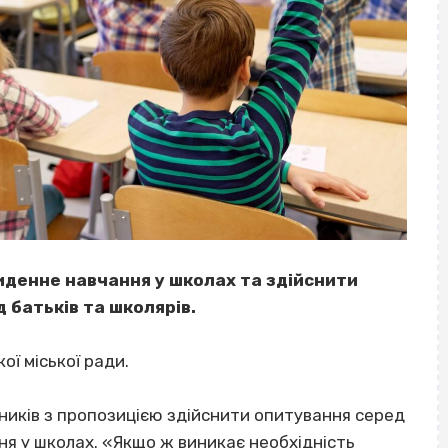
денне навчання у школах та здійснити
 батьків та школярів.
ої міської ради.
ників з пропозицією здійснити опитування серед
ня у школах. «Якщо ж виникає необхідність