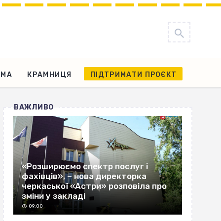
АМА
КРАМНИЦЯ
ПІДТРИМАТИ ПРОЄКТ
ВАЖЛИВО
«Розширюємо спектр послуг і
фахівців», – нова директорка
черкаської «Астри» розповіла про
зміни у закладі
09:00