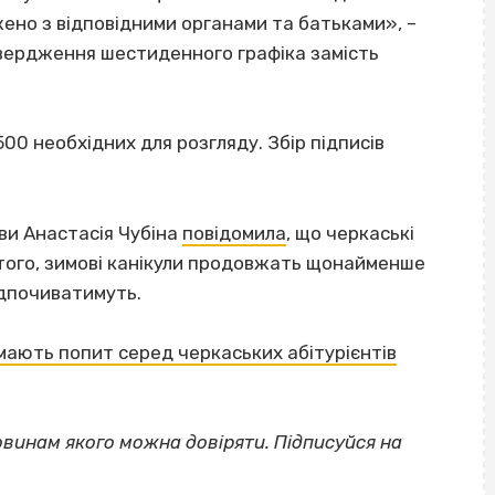
жено з відповідними органами та батьками», –
твердження шестиденного графіка замість
500 необхідних для розгляду. Збір підписів
ви Анастасія Чубіна
повідомила
, що черкаські
 того, зимові канікули продовжать щонайменше
відпочиватимуть.
ї мають попит серед черкаських абітурієнтів
овинам якого можна довіряти. Підписуйся на
ВІСІМНАДЦЯТЬ ТРИ НУЛІ