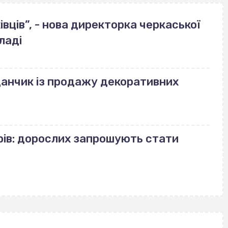
вців”, - нова директорка черкаської
ладі
данчик із продажу декоративних
рів: дорослих запрошують стати