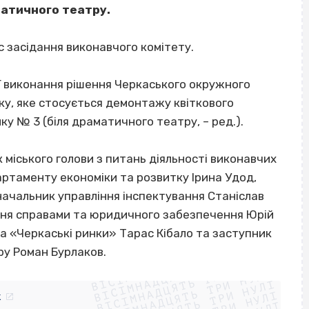
матичного театру.
с засідання виконавчого комітету.
ії виконання рішення Черкаського окружного
оку, яке стосується демонтажу квіткового
ку № 3 (біля драматичного театру, – ред.).
 міського голови з питань діяльності виконавчих
артаменту економіки та розвитку Ірина Удод,
 начальник управління інспектування Станіслав
ння справами та юридичного забезпечення Юрій
а «Черкаські ринки» Тарас Кібало та заступник
ВІСІМНАДЦЯТЬ ТРИ НУЛІ
у Роман Бурлаков.
ВІСІМНАДЦЯТЬ ТРИ НУЛІ
ВІСІМНАДЦЯТЬ ТРИ НУЛІ
ВІСІМНАДЦЯТЬ ТРИ НУЛІ
ВІСІМНАДЦЯТЬ ТРИ НУЛІ
k