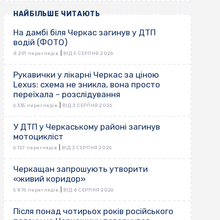
НАЙБІЛЬШЕ ЧИТАЮТЬ
На дамбі біля Черкас загинув у ДТП
водій (ФОТО)
|
8 291 переглядів
ВІД 5 СЕРПНЯ 2026
Рукавички у лікарні Черкас за ціною
Lexus: схема не зникла, вона просто
переїхала – розслідування
|
6 335 переглядів
ВІД 3 СЕРПНЯ 2026
У ДТП у Черкаському районі загинув
мотоцикліст
|
6 157 переглядів
ВІД 3 СЕРПНЯ 2026
Черкащан запрошують утворити
«живий коридор»
|
5 876 переглядів
ВІД 4 СЕРПНЯ 2026
Після понад чотирьох років російського