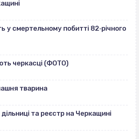
кащині
ь у смертельному побитті 82‐річного
ють черкасці (ФОТО)
машня тварина
 дільниці та реєстр на Черкащині