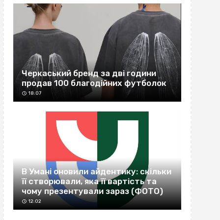
Черкаський бренд за дві години
продав 100 благодійних футболок
18:07
В Умані оновили айдентику: скільки
її створювали, яка її вартість та
чому презентували зараз (ФОТО)
12:02