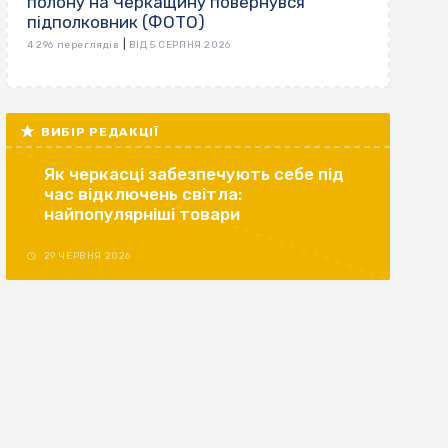
полону на Черкащину повернувся
підполковник (ФОТО)
|
4 296 переглядів
ВІД 5 СЕРПНЯ 2026
ВИБІР РЕДАКЦІЇ
Як черкасці забезпечують себе під
час відключень світла:
найпопулярніші товари
29 ЧЕРВНЯ 2026