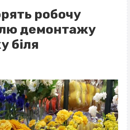
орять робочу
олю демонтажу
у біля