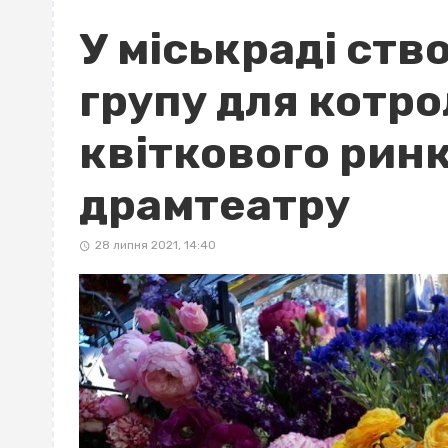
У міськраді ств
групу для котр
квіткового ринк
драмтеатру
28 липня 2021, 14:40