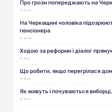
Про грози попереджають на Чер
21:00
На Черкащині чоловіка підозрюют
пенсіонера
20:05
Ходою за реформи і діалог пряму
19:56
Що робити, якщо перегрілася до
19:00
Як живуть і почуваються виборці,
18:20