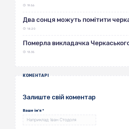
19:56
Два сонця можуть помітити черка
14:20
Померла викладачка Черкаськог
13:35
КОМЕНТАРІ
Залиште свій коментар
Ваше ім'я
*