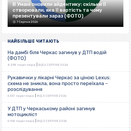
В Умані оновили айдентику: скільки її
створювали, яка її вартість та чому
презентували зараз (ФОТО)
7 Серпня 2026
НАЙБІЛЬШЕ ЧИТАЮТЬ
На дамбі біля Черкас загинув у ДТП водій
(ФОТО)
|
8 298 переглядів
ВІД 5 СЕРПНЯ 2026
Рукавички у лікарні Черкас за ціною Lexus:
схема не зникла, вона просто переїхала –
розслідування
|
6 337 переглядів
ВІД 3 СЕРПНЯ 2026
У ДТП у Черкаському районі загинув
мотоцикліст
|
6 158 переглядів
ВІД 3 СЕРПНЯ 2026