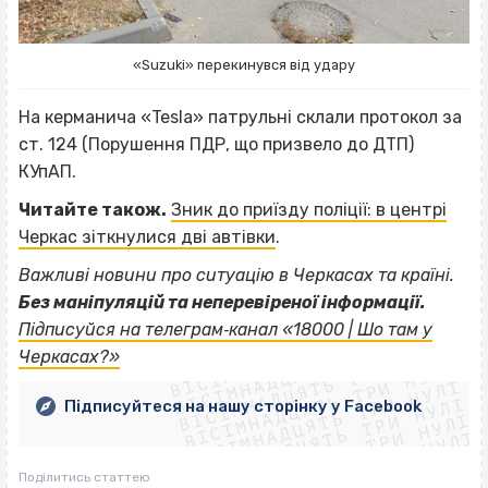
«Suzuki» перекинувся від удару
На керманича «Tesla» патрульні склали протокол за
ст. 124 (Порушення ПДР, що призвело до ДТП)
КУпАП.
Читайте також.
Зник до приїзду поліції: в центрі
Черкас зіткнулися дві автівки
.
Важливі новини про ситуацію в Черкасах та країні.
Без маніпуляцій та неперевіреної інформації.
ВІСІМНАДЦЯТЬ ТРИ НУЛІ
Підписуйся на телеграм‐канал «18000 | Шо там у
ВІСІМНАДЦЯТЬ ТРИ НУЛІ
ВІСІМНАДЦЯТЬ ТРИ НУЛІ
Черкасах?»
ВІСІМНАДЦЯТЬ ТРИ НУЛІ
ВІСІМНАДЦЯТЬ ТРИ НУЛІ
ВІСІМНАДЦЯТЬ ТРИ НУЛІ
Підписуйтеся на нашу сторінку у Facebook
ВІСІМНАДЦЯТЬ ТРИ НУЛІ
ВІСІМНАДЦЯТЬ ТРИ НУЛІ
Поділитись статтею