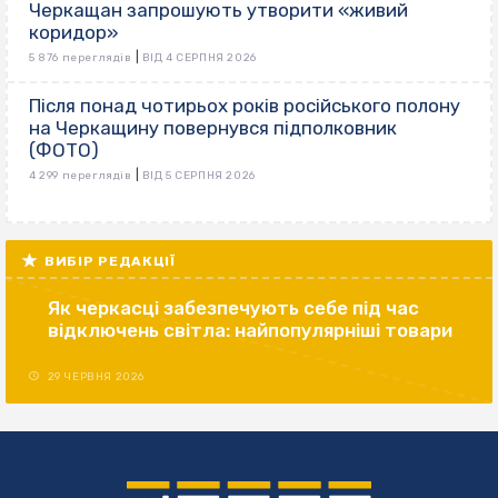
Черкащан запрошують утворити «живий
коридор»
|
5 876 переглядів
ВІД 4 СЕРПНЯ 2026
Після понад чотирьох років російського полону
на Черкащину повернувся підполковник
(ФОТО)
|
4 299 переглядів
ВІД 5 СЕРПНЯ 2026
ВИБІР РЕДАКЦІЇ
Як черкасці забезпечують себе під час
відключень світла: найпопулярніші товари
29 ЧЕРВНЯ 2026