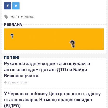
Tagged
ДТП
Черкаси
with
РЕКЛАМА
ПО ТЕМІ
Рухалася заднім ходом та зіткнулася з
автівкою: відомі деталі ДТП на Байди
Вишневецького
7 СЕРПНЯ 2026
У Черкасах поблизу Центрального стадіону
сталася аварія. На місці працює швидка
(ВІДЕО)