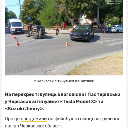
У Черкасах зіткнулися дві автівки
На перехресті вулиць Благовісна і Пастерівська
у Черкасах зіткнулися «Tesla Model X» та
«Suzuki Jimny».
Про це
повідомили
на фейсбук‐сторінці патрульної
поліції Черкаської області.