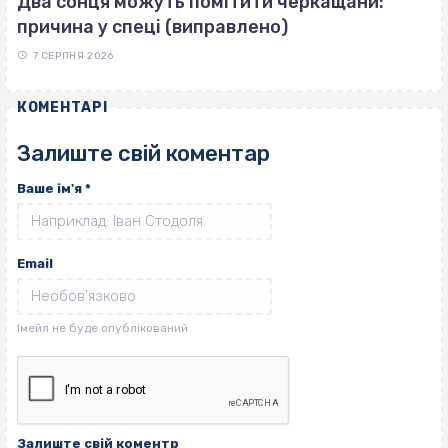
Два сонця можуть помітити черкащани:
причина у спеці (виправлено)
7 СЕРПНЯ 2026
КОМЕНТАРІ
Залиште свій коментар
Ваше ім'я
*
Email
Залиште свій коментр