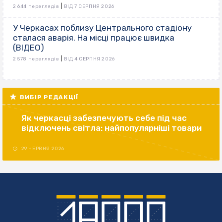
|
2 644 переглядів
ВІД 7 СЕРПНЯ 2026
У Черкасах поблизу Центрального стадіону
сталася аварія. На місці працює швидка
(ВІДЕО)
|
2 578 переглядів
ВІД 4 СЕРПНЯ 2026
ВИБІР РЕДАКЦІЇ
Як черкасці забезпечують себе під час
відключень світла: найпопулярніші товари
29 ЧЕРВНЯ 2026