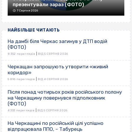
презентували зараз (ФОТО)
7 Серпня 2026
НАЙБІЛЬШЕ ЧИТАЮТЬ
На дамбі біля Черкас загинув у ДТП водій
(ФОТО)
|
8 352 переглядів
ВІД 5 СЕРПНЯ 2026
Черкащан запрошують утворити «живий
коридор»
|
5 896 переглядів
ВІД 4 СЕРПНЯ 2026
Після понад чотирьох років російського полону
на Черкащину повернувся підполковник
(ФОТО)
|
4 333 переглядів
ВІД 5 СЕРПНЯ 2026
На Черкащині по російській цілі успішно
відпрацювала ППО, – Табурець