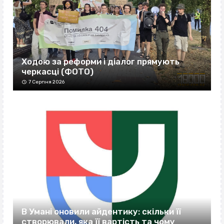
Ходою за реформи і діалог прямують
черкасці (ФОТО)
7 Серпня 2026
В Умані оновили айдентику: скільки її
створювали, яка її вартість та чому