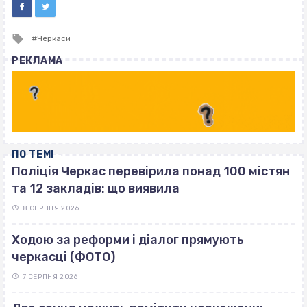
Tagged
Черкаси
with
РЕКЛАМА
ПО ТЕМІ
Поліція Черкас перевірила понад 100 містян
та 12 закладів: що виявила
8 СЕРПНЯ 2026
Ходою за реформи і діалог прямують
черкасці (ФОТО)
7 СЕРПНЯ 2026