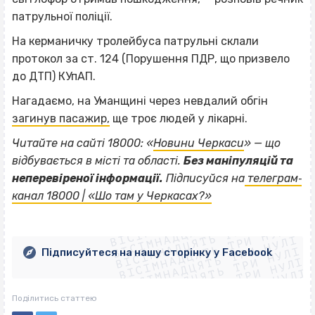
патрульної поліції.
На керманичку тролейбуса патрульні склали
протокол за ст. 124 (Порушення ПДР, що призвело
до ДТП) КУпАП.
Нагадаємо, на Уманщині через невдалий обгін
загинув пасажир,
ще троє людей у лікарні.
Читайте на сайті 18000: «
Новини Черкаси
» — що
відбувається в місті та області.
Без маніпуляцій та
неперевіреної інформації.
Підписуйся на
телеграм‐
канал 18000 | «Шо там у Черкасах?»
ВІСІМНАДЦЯТЬ ТРИ НУЛІ
ВІСІМНАДЦЯТЬ ТРИ НУЛІ
ВІСІМНАДЦЯТЬ ТРИ НУЛІ
ВІСІМНАДЦЯТЬ ТРИ НУЛІ
ВІСІМНАДЦЯТЬ ТРИ НУЛІ
ВІСІМНАДЦЯТЬ ТРИ НУЛІ
Підписуйтеся на нашу сторінку у Facebook
ВІСІМНАДЦЯТЬ ТРИ НУЛІ
ВІСІМНАДЦЯТЬ ТРИ НУЛІ
Поділитись статтею