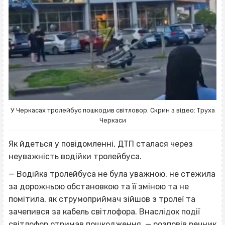
У Черкасах тролейбус пошкодив світловор. Скрин з відео: Труха
Черкаси
Як йдеться у повідомленні, ДТП сталася через
неуважність водійки тролейбуса.
— Водійка тролейбуса не була уважною, не стежила
за дорожньою обстановкою та її зміною та не
помітила, як струмоприймач зійшов з тролеї та
зачепився за кабель світлофора. Внаслідок події
світлофор отримав пошкодження, — розповів речник