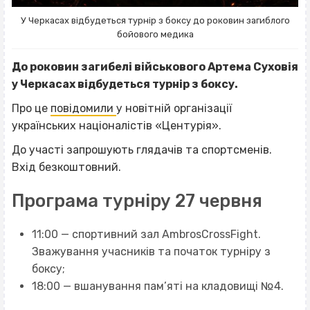
У Черкасах відбудеться турнір з боксу до роковин загиблого
бойового медика
До роковин загибелі військового Артема Суховія
у Черкасах відбудеться турнір з боксу.
Про це
повідомили
у новітній організації
українських націоналістів «Центурія».
До участі запрошують глядачів та спортсменів.
Вхід безкоштовний.
Програма турніру 27 червня
11:00 — спортивний зал AmbrosCrossFight.
Зважування учасників та початок турніру з
боксу;
18:00 — вшанування пам’яті на кладовищі №4.