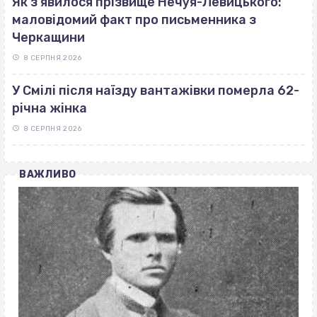
Як з’явилося прізвище Нечуя-Левицького:
маловідомий факт про письменника з
Черкащини
8 СЕРПНЯ 2026
У Смілі після наїзду вантажівки померла 62-
річна жінка
8 СЕРПНЯ 2026
ВАЖЛИВО