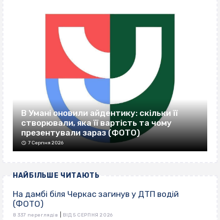
В Умані оновили айдентику: скільки її
створювали, яка її вартість та чому
презентували зараз (ФОТО)
7 Серпня 2026
НАЙБІЛЬШЕ ЧИТАЮТЬ
На дамбі біля Черкас загинув у ДТП водій
(ФОТО)
|
8 337 переглядів
ВІД 5 СЕРПНЯ 2026