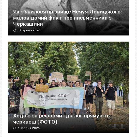
Як з’явилося прізвище Нечуя‐Левицького:
маловідомий факт про письменника з
Черкащини
8 Серпня 2026
Ходою за реформи і діалог прямують
черкасці (ФОТО)
7 Серпня 2026