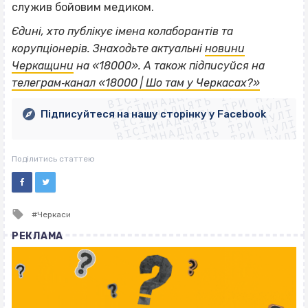
служив бойовим медиком.
Єдині, хто публікує імена колаборантів та
корупціонерів. Знаходьте актуальні
новини
ВІСІМНАДЦЯТЬ ТРИ НУЛІ
Черкащини
на «18000».
А також підписуйся на
ВІСІМНАДЦЯТЬ ТРИ НУЛІ
ВІСІМНАДЦЯТЬ ТРИ НУЛІ
телеграм‐канал «18000 | Шо там у Черкасах?»
ВІСІМНАДЦЯТЬ ТРИ НУЛІ
ВІСІМНАДЦЯТЬ ТРИ НУЛІ
ВІСІМНАДЦЯТЬ ТРИ НУЛІ
Підписуйтеся на нашу сторінку у Facebook
ВІСІМНАДЦЯТЬ ТРИ НУЛІ
ВІСІМНАДЦЯТЬ ТРИ НУЛІ
Поділитись статтею
Tagged
Черкаси
with
РЕКЛАМА