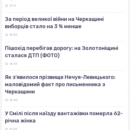
17:11
За період великої війни на Черкащині
виборців стало на 3 % менше
15:40
Пішохід перебігав дорогу: на Золотоніщині
сталася ДТП (ФОТО)
14:10
Як з’явилося прізвище Нечуя-Левицького:
маловідомий факт про письменника з
Черкащини
12:40
У Смілі після наїзду вантажівки померла 62-
річна жінка
11:09