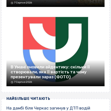
7 Серпня 2026
В Умані оновили айдентику: скільки її
створювали, яка її вартість та чому
презентували зараз (ФОТО)
7 Серпня 2026
НАЙБІЛЬШЕ ЧИТАЮТЬ
На дамбі біля Черкас загинув у ДТП водій