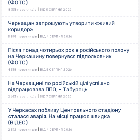
(ФОТО)
|
8 331 переглядів
ВІД 5 СЕРПНЯ 2026
Черкащан запрошують утворити «живий
коридор»
|
5 893 переглядів
ВІД 4 СЕРПНЯ 2026
Після понад чотирьох років російського полону
на Черкащину повернувся підполковник
(ФОТО)
|
4 318 переглядів
ВІД 5 СЕРПНЯ 2026
На Черкащині по російській цілі успішно
відпрацювала ППО, – Табурець
|
2 633 переглядів
ВІД 7 СЕРПНЯ 2026
У Черкасах поблизу Центрального стадіону
сталася аварія. На місці працює швидка
(ВІДЕО)
|
2 572 переглядів
ВІД 4 СЕРПНЯ 2026