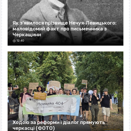
Як з’явилося прізвище Нечуя‐Левицького:
маловідомий факт про письменника з
Черкащини
12:40
Ходою за реформи і діалог прямують
черкасці (ФОТО)