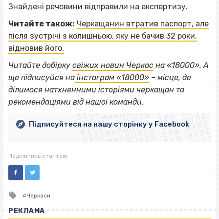
Знайдені речовини відправили на експертизу.
Читайте також:
Черкащанин втратив паспорт, але
після зустрічі з колишньою, яку не бачив 32 роки,
відновив його.
Читайте добірку
свіжих новин Черкас
на «18000». А
ще підписуйся на
інстаграм «18000»
– місце, де
ВІСІМНАДЦЯТЬ ТРИ НУЛІ
ділимося натхненними історіями черкащан та
ВІСІМНАДЦЯТЬ ТРИ НУЛІ
ВІСІМНАДЦЯТЬ ТРИ НУЛІ
рекомендаціями від нашої команди.
ВІСІМНАДЦЯТЬ ТРИ НУЛІ
ВІСІМНАДЦЯТЬ ТРИ НУЛІ
ВІСІМНАДЦЯТЬ ТРИ НУЛІ
Підписуйтеся на нашу сторінку у Facebook
ВІСІМНАДЦЯТЬ ТРИ НУЛІ
ВІСІМНАДЦЯТЬ ТРИ НУЛІ
Поділитись статтею
Tagged
Черкаси
with
РЕКЛАМА