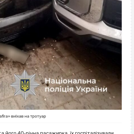
afira» виїхав на тротуар
а його 40‐річна пасажирка, їх госпіталізували.