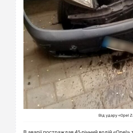
Від удару «Opel Z
В аварії постраждав 41‐річний водій «Opel» т