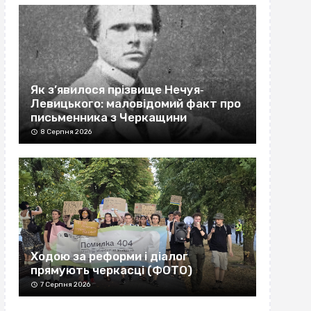
Як з’явилося прізвище Нечуя‐
Левицького: маловідомий факт про
письменника з Черкащини
8 Серпня 2026
Ходою за реформи і діалог
прямують черкасці (ФОТО)
7 Серпня 2026