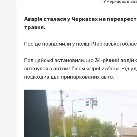
У Черкасах в ав
Аварія сталася у Черкасах на перехрест
травня.
Про це
повідомили
у поліції Черкаської облас
Поліцейські встановили, що 34‐річний водій 
зіткнувся з автомобілем «Opel Zafira». Від у
пошкодив два припаркованих авто.