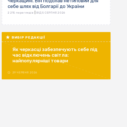
Черкащині. Він подолав нетиповий для
себе шлях від Болгарії до України
|
2 215 переглядів
ВІД 5 СЕРПНЯ 2026
ВИБІР РЕДАКЦІЇ
Як черкасці забезпечують себе під
час відключень світла:
найпопулярніші товари
29 ЧЕРВНЯ 2026