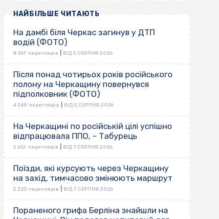
НАЙБІЛЬШЕ ЧИТАЮТЬ
На дамбі біля Черкас загинув у ДТП
водій (ФОТО)
|
8 367 переглядів
ВІД 5 СЕРПНЯ 2026
Після понад чотирьох років російського
полону на Черкащину повернувся
підполковник (ФОТО)
|
4 348 переглядів
ВІД 5 СЕРПНЯ 2026
На Черкащині по російській цілі успішно
відпрацювала ППО, – Табурець
|
2 652 переглядів
ВІД 7 СЕРПНЯ 2026
Поїзди, які курсують через Черкащину
на захід, тимчасово змінюють маршрут
|
2 223 переглядів
ВІД 7 СЕРПНЯ 2026
Пораненого грифа Берліна знайшли на