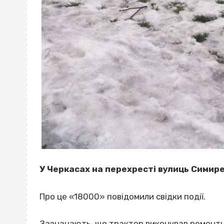
У Черкасах на перехресті вулиць Симире
Про це «18000» повідомили свідки події.
Зазначають, що трактор виконував ремонтні 