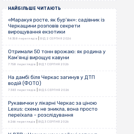
НАЙБІЛЬШЕ ЧИТАЮТЬ
«Маракуя росте, як бур’ян»: садівник із
Черкащини розповів секрети
вирощування екзотики
|
14 358 переглядів
ВІД 2 СЕРПНЯ 2026
Отримали 50 тонн врожаю: як родина у
Кам’янці вирощує кавуни
|
7 758 переглядів
ВІД 1 СЕРПНЯ 2026
На дамбі біля Черкас загинув у ДТП
водій (ФОТО)
|
7 383 переглядів
ВІД 5 СЕРПНЯ 2026
Рукавички у лікарні Черкас за ціною
Lexus: схема не зникла, вона просто
переїхала – розслідування
|
6 266 переглядів
ВІД 3 СЕРПНЯ 2026