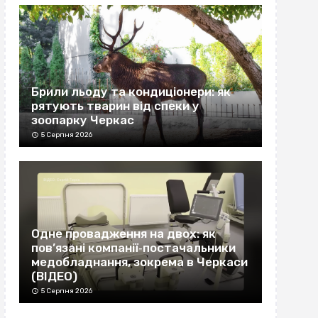
Брили льоду та кондиціонери: як
рятують тварин від спеки у
зоопарку Черкас
5 Серпня 2026
Одне провадження на двох: як
пов’язані компанії‐постачальники
медобладнання, зокрема в Черкаси
(ВІДЕО)
5 Серпня 2026