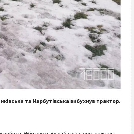
нківська та Нарбутівська вибухнув трактор.
роботи. Ніби ніхто від вибуху не постраждав.