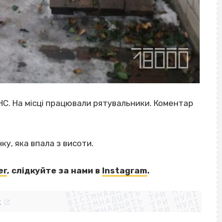
НС. На місці працювали рятувальники. Коментар
ку, яка впала з висоти.
ВІСІМНАДЦЯТЬ ТРИ НУЛІ
er
, слідкуйте за нами
в
Instagram
.
ВІСІМНАДЦЯТЬ ТРИ НУЛІ
ВІСІМНАДЦЯТЬ ТРИ НУЛІ
ВІСІМНАДЦЯТЬ ТРИ НУЛІ
ВІСІМНАДЦЯТЬ ТРИ НУЛІ
ВІСІМНАДЦЯТЬ ТРИ НУЛІ
k