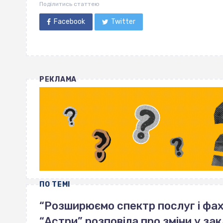
Поділитись статтею
Facebook
Twitter
РЕКЛАМА
ПО ТЕМІ
“Розширюємо спектр послуг і фахі
“Астри” розповіла про зміни у зак