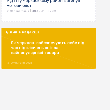
У ДТП у Черкаському районі загинув
мотоцикліст
|
6 130 переглядів
ВІД 3 СЕРПНЯ 2026
ВИБІР РЕДАКЦІЇ
Як черкасці забезпечують себе під
час відключень світла:
найпопулярніші товари
29 ЧЕРВНЯ 2026