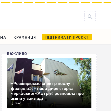
АМА
КРАМНИЦЯ
ПІДТРИМАТИ ПРОЄКТ
ВАЖЛИВО
«Розширюємо спектр послуг і
фахівців», – нова директорка
черкаської «Астри» розповіла про
зміни у закладі
09:00