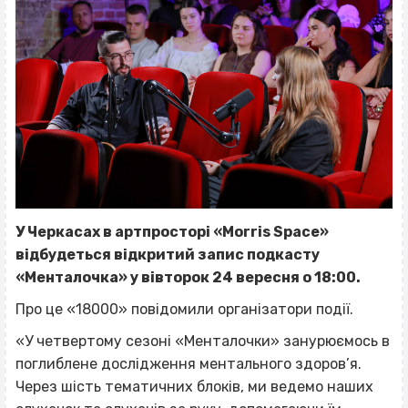
У Черкасах в артпросторі «Morris Space»
відбудеться відкритий запис подкасту
«Менталочка» у вівторок 24 вересня о 18:00.
Про це «18000» повідомили організатори події.
«У четвертому сезоні «Менталочки» занурюємось в
поглиблене дослідження ментального здоров’я.
Через шість тематичних блоків, ми ведемо наших