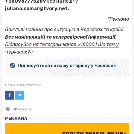
+380967775289
або на пошту
juliana.somar@tvory.net
.
*Реклама
Важливі новини про ситуацію в Черкасах та країні.
Без маніпуляцій та неперевіреної інформації.
ВІСІМНАДЦЯТЬ ТРИ НУЛІ
Підписуйся на телеграм‐канал «18000 | Шо там у
ВІСІМНАДЦЯТЬ ТРИ НУЛІ
ВІСІМНАДЦЯТЬ ТРИ НУЛІ
Черкасах?»
ВІСІМНАДЦЯТЬ ТРИ НУЛІ
ВІСІМНАДЦЯТЬ ТРИ НУЛІ
ВІСІМНАДЦЯТЬ ТРИ НУЛІ
Підписуйтеся на нашу сторінку у Facebook
ВІСІМНАДЦЯТЬ ТРИ НУЛІ
ВІСІМНАДЦЯТЬ ТРИ НУЛІ
Поділитись статтею
Tagged
Черкаси
with
РЕКЛАМА