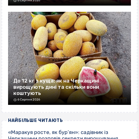
6 Серпня 2026
До 12 кг з куща: як на Черкащині
вирощують дині та скільки вони
коштують
6 Серпня 2026
НАЙБІЛЬШЕ ЧИТАЮТЬ
«Маракуя росте, як бур’ян»: садівник із
Черкащини розповів секрети вирощування