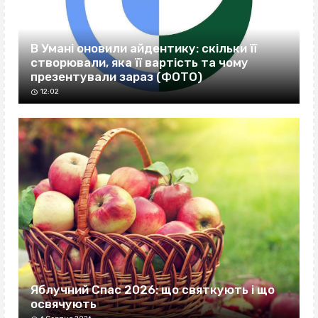
В Умані оновили айдентику: скільки її
створювали, яка її вартість та чому
презентували зараз (ФОТО)
12:02
Яблучний Спас 2026: що святкують і що
освячують