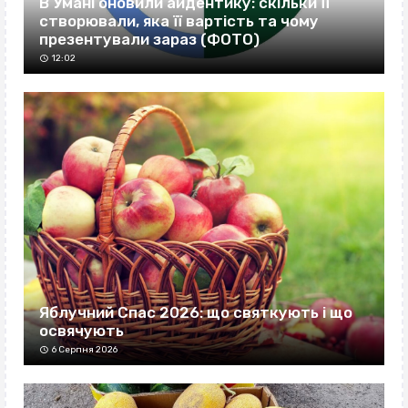
В Умані оновили айдентику: скільки її
створювали, яка її вартість та чому
презентували зараз (ФОТО)
12:02
Яблучний Спас 2026: що святкують і що
освячують
6 Серпня 2026