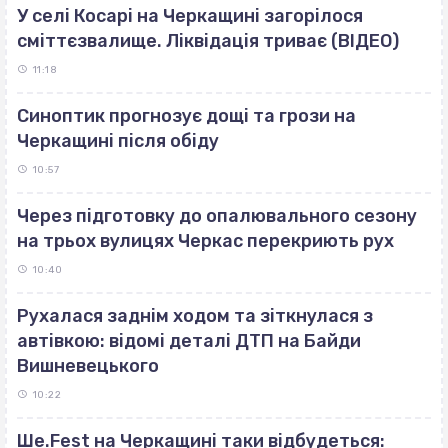
У селі Косарі на Черкащині загорілося
сміттєзвалище. Ліквідація триває (ВІДЕО)
11:18
Синоптик прогнозує дощі та грози на
Черкащині після обіду
10:57
Через підготовку до опалювального сезону
на трьох вулицях Черкас перекриють рух
10:40
Рухалася заднім ходом та зіткнулася з
автівкою: відомі деталі ДТП на Байди
Вишневецького
10:22
Ше.Fest на Черкащині таки відбудеться: