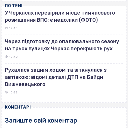
ПО ТЕМІ
У Черкасах перевірили місце тимчасового
розміщення ВПО: є недоліки (ФОТО)
12:40
Через підготовку до опалювального сезону
на трьох вулицях Черкас перекриють рух
10:40
Рухалася заднім ходом та зіткнулася з
автівкою: відомі деталі ДТП на Байди
Вишневецького
10:22
КОМЕНТАРІ
Залиште свій коментар