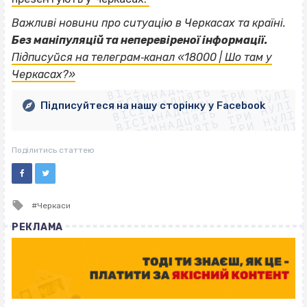
Важливі новини про ситуацію в Черкасах та країні.
Без маніпуляцій та неперевіреної інформації.
ВІСІМНАДЦЯТЬ ТРИ НУЛІ
Підписуйся на телеграм‐канал «18000 | Шо там у
ВІСІМНАДЦЯТЬ ТРИ НУЛІ
ВІСІМНАДЦЯТЬ ТРИ НУЛІ
Черкасах?»
ВІСІМНАДЦЯТЬ ТРИ НУЛІ
ВІСІМНАДЦЯТЬ ТРИ НУЛІ
ВІСІМНАДЦЯТЬ ТРИ НУЛІ
Підписуйтеся на нашу сторінку у Facebook
ВІСІМНАДЦЯТЬ ТРИ НУЛІ
ВІСІМНАДЦЯТЬ ТРИ НУЛІ
Поділитись статтею
Tagged
Черкаси
with
РЕКЛАМА