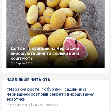
До 12 кг з куща: як на Черкащині
вирощують дині та скільки вони
коштують
6 Серпня 2026
НАЙБІЛЬШЕ ЧИТАЮТЬ
«Маракуя росте, як бур’ян»: садівник із
Черкащини розповів секрети вирощування
екзотики
|
14 397 переглядів
ВІД 2 СЕРПНЯ 2026