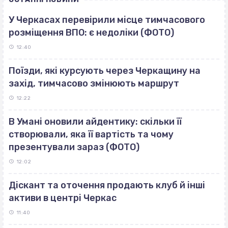
У Черкасах перевірили місце тимчасового
розміщення ВПО: є недоліки (ФОТО)
12:40
Поїзди, які курсують через Черкащину на
захід, тимчасово змінюють маршрут
12:22
В Умані оновили айдентику: скільки її
створювали, яка її вартість та чому
презентували зараз (ФОТО)
12:02
Діскант та оточення продають клуб й інші
активи в центрі Черкас
11:40